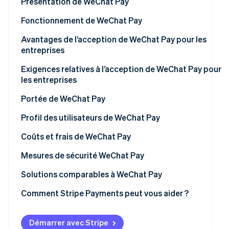
Présentation de WeChat Pay
Découvrez les prochaines évolutions
Commerce en ligne
Fonctionnement de WeChat Pay
Radar
Prévention de la fraude
Initiation et acheminement des transactions
Avantages de l’acception de WeChat Pay pour les
Écosystème
Atlas
entreprises
Constitution de start-up
Sécurité des données
Partenaires
Accessibilité accrue pour les clients
Exigences relatives à l’acception de WeChat Pay pour
Climate
Stripe App
Structure tarifaire
les entreprises
Élimination du carbone
Marketplace
Optimisation de la vitesse de transaction
Règlement et compensation
Identity
Mise en place juridique et bancaire
Portée de WeChat Pay
Réduction des cas de fraude
Vérification de l'identité
Données et informations sur les transactions
Intégration technique
Profil des utilisateurs de WeChat Pay
Accès accru aux données client
Conformité et préparation opérationnelle
Entreprises
Coûts et frais de WeChat Pay
Intégration étendue avec d’autres plateformes
Service client et connaissance du marché
Clients
Entreprises
Mesures de sécurité WeChat Pay
Amélioration de la précision comptable
Stripe Sessions 2026
Clients
Solutions comparables à WeChat Pay
Découvrez comment Stripe construit l’infrastructure écon
Soutien pour les initiatives marketing et de fidélisation
Regarder la vidéo
Comment Stripe Payments peut vous aider ?
Capacité à interagir avec les clients en temps réel
Démarrer avec Stripe