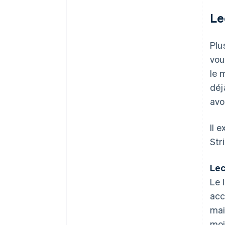
Le
Plu
vou
le 
déj
avo
Il 
Str
Lec
Le 
acc
mai
moi