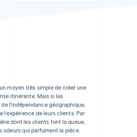
Stripe Sessions 2026
Découvrez comment
Stripe construit
l’infrastructure
économique de l’IA.
Regarder la vidéo
un moyen très simple de créer une
ise itinérante. Mais si les
ule de l'indépendance géographique,
 l'expérience de leurs clients. Par
re dont les clients font la queue,
s odeurs qui parfument la pièce.