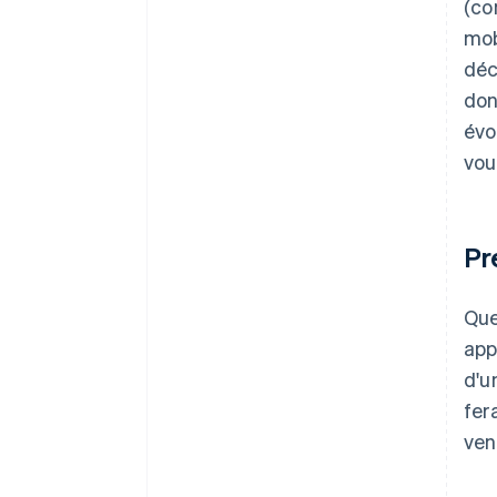
(c
mob
déc
don
évo
vou
Pr
Que
app
d'u
fer
ven