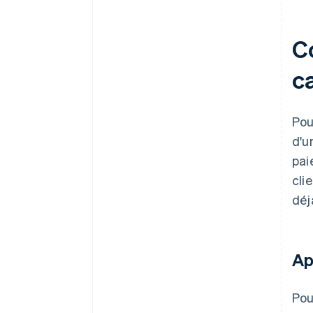
C
c
Pou
d'u
pai
cli
déj
Ap
Pou