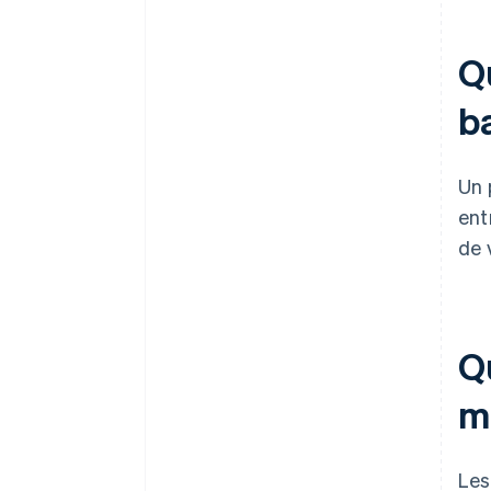
Q
b
Un 
ent
de 
Q
m
Les