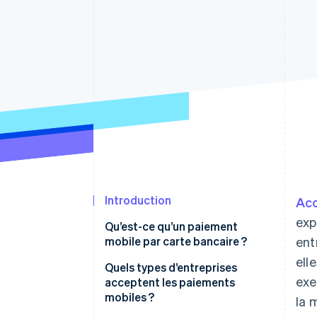
Authorization Boost
Acceptation optimisée
Link
Paiements accélérés
Financial Connections
Comptes financiers associés
Introduction
Acc
exp
Qu’est-ce qu’un paiement
mobile par carte bancaire ?
ent
ell
Quels types d’entreprises
exe
acceptent les paiements
mobiles ?
la 