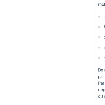
mob
De 
par
Par
dép
d'a