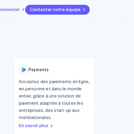
onnexion
Contacter notre équipe
Ressources
Écosystème
Contact
t marketplaces
Plus
Intégrations d'applications
Partenaires
Contacter notre équipe
Product roadmap
elle
Exemples de code
Stripe App Marketplace
Devenir partenaire
Découvrez les prochaines
r les
Blog des développeurs
évolutions
rs
État de l'API
 platforms
Radar
ciers intégrés
Payments
Prévention de la fraude
ratif
es et virtuelles
Atlas
Acceptez des paiements en ligne,
Constitution de start-up
en personne et dans le monde
Climate
entier, grâce à une solution de
Élimination du carbone
paiement adaptée à toutes les
Identity
entreprises, des start-up aux
Vérification de l'identité
multinationales.
En savoir plus