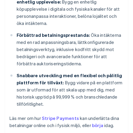
enhetlig upplevelse:
Bygg en enhetlig
köpupplevelse i digitala och fysiska kanaler för att
personanpassa interaktioner, belöna lojalitet och
öka intäkterna.
Förbättrad betalningsprestanda:
Öka intäkterna
med en rad anpassningsbara, lättkonfigurerade
betalningsverktyg, inklusive kodfritt skydd mot
bedrägeri och avancerade funktioner för att
förbättra auktoriseringstiderna.
Snabbare utveckling med en flexibel och pålitlig
plattform för tillväxt:
Bygg vidare på en plattform
som är utformad för att skala upp med dig, med
historisk upptid på 99,999 % och branschledande
tillförlitlighet.
Läs mer om hur
Stripe Payments
kan underlätta dina
Australien
betalningar online och i fysisk miljö, eller
börja
idag.
English
Belgien