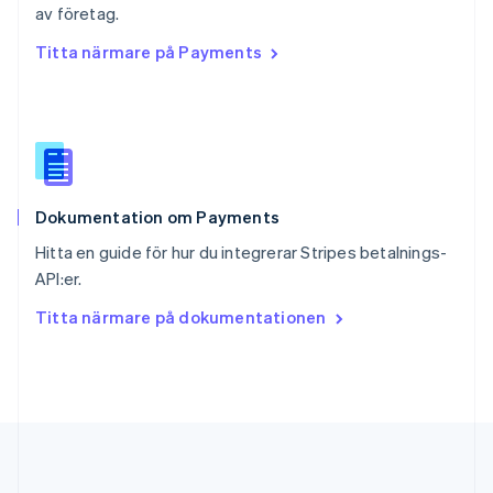
English
简体中文
av företag.
Slovakien
Titta närmare på Payments
English
Slovenien
English
Italiano
Spanien
Español
English
Storbritannien
English
Dokumentation om Payments
Sverige
Svenska
English
Hitta en guide för hur du integrerar Stripes betalnings-
Thailand
API:er.
ไทย
English
Tjeckien
Titta närmare på dokumentationen
English
Tyskland
Deutsch
English
Ungern
English
USA
English
Español
简体中文
Österrike