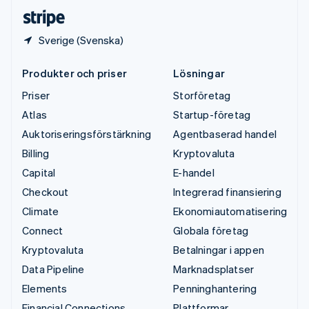
Deutsch
English
Sverige (Svenska)
Produkter och priser
Lösningar
Priser
Storföretag
Atlas
Startup-företag
Auktoriseringsförstärkning
Agentbaserad handel
Billing
Kryptovaluta
Capital
E-handel
Checkout
Integrerad finansiering
Climate
Ekonomiautomatisering
Connect
Globala företag
Kryptovaluta
Betalningar i appen
Data Pipeline
Marknadsplatser
Elements
Penninghantering
Financial Connections
Plattformar