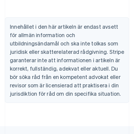
Nederlands
Français
Deutsch
English
Brasilien
Português
English
Bulgarien
Innehållet i den här artikeln är endast avsett
English
för allmän information och
Cypern
English
utbildningsändamål och ska inte tolkas som
Danmark
juridisk eller skatterelaterad rådgivning. Stripe
English
Estland
garanterar inte att informationen i artikeln är
English
korrekt, fullständig, adekvat eller aktuell. Du
Fastlandskina
bör söka råd från en kompetent advokat eller
简体中文
English
Finland
revisor som är licensierad att praktisera i din
English
Svenska
jurisdiktion för råd om din specifika situation.
Frankrike
Français
English
Förenade Arabemiraten
English
Gibraltar
English
Grekland