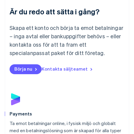
Français
Deutsch
English
Är du redo att sätta i gång?
Malaysia
English
简体中文
Malta
Skapa ett konto och börja ta emot betalningar
English
Mexiko
– inga avtal eller bankuppgifter behövs – eller
Español
English
kontakta oss för att ta fram ett
Nederländerna
specialanpassat paket för ditt företag.
Nederlands
English
Norge
English
Börja nu
Kontakta säljteamet
Nya Zeeland
English
Polen
English
Portugal
Português
English
Rumänien
English
Payments
Schweiz
Ta emot betalningar online, i fysisk miljö och globalt
Deutsch
Français
Italiano
English
med en betalningslösning som är skapad för alla typer
Singapore