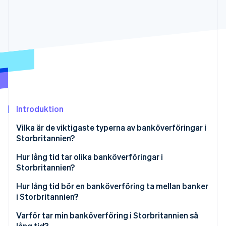
Identitetsverifiering online
Partner
Stripe App Marketplace
Stripe Sessions 2026
Se hur Stripe bygger den ekonomiska inf
Titta nu
Introduktion
Vilka är de viktigaste typerna av banköverföringar i
Storbritannien?
Hur lång tid tar olika banköverföringar i
Storbritannien?
Faster Payments
Hur lång tid bör en banköverföring ta mellan banker
i Storbritannien?
CHAPS
Varför tar min banköverföring i Storbritannien så
Bacs
lång tid?