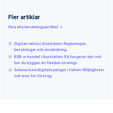
English
Hongkong SAR, Kina
English
简体中文
Fler artiklar
Indien
English
Visa alla betalningsartiklar
Irland
English
Italien
Digital valuta i Australien: Regleringar,
Italiano
English
betalningar och användning
Japan
日本語
English
B2B-e-handel i Australien: Så fungerar det och
Kanada
hur du bygger en flexibel strategi
English
Français
Arbeta med digitala pengar i Italien: Möjligheter
Kroatien
English
Italiano
och krav för företag
Lettland
English
Liechtenstein
Deutsch
English
Litauen
English
Luxemburg