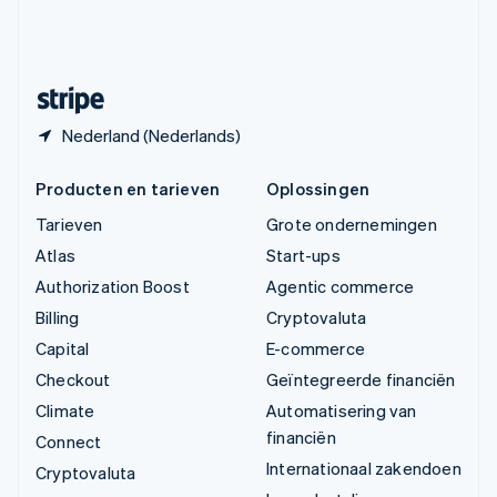
Zweden
Svenska
English
Zwitserland
Deutsch
Français
Italiano
English
Nederland (Nederlands)
Producten en tarieven
Oplossingen
Tarieven
Grote ondernemingen
Atlas
Start-ups
Authorization Boost
Agentic commerce
Billing
Cryptovaluta
Capital
E-commerce
Checkout
Geïntegreerde financiën
Climate
Automatisering van
financiën
Connect
Internationaal zakendoen
Cryptovaluta