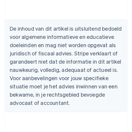
Australië
English
België
Nederlands
Français
Deutsch
English
De inhoud van dit artikel is uitsluitend bedoeld
Brazilië
voor algemene informatieve en educatieve
Português
English
Bulgarije
doeleinden en mag niet worden opgevat als
English
juridisch of fiscaal advies. Stripe verklaart of
Canada
English
Français
garandeert niet dat de informatie in dit artikel
Cyprus
nauwkeurig, volledig, adequaat of actueel is.
English
Denemarken
Voor aanbevelingen voor jouw specifieke
English
situatie moet je het advies inwinnen van een
Duitsland
bekwame, in je rechtsgebied bevoegde
Deutsch
English
Estland
advocaat of accountant.
English
Finland
English
Svenska
Frankrijk
Français
English