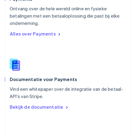
Roemenië
Ontvang over de hele wereld online en fysieke
English
betalingen met een betaaloplossing die past bij elke
Singapore
English
简体中文
onderneming.
Slovenië
Alles over Payments
English
Italiano
Slowakije
English
Spanje
Español
English
Thailand
ไทย
English
Documentatie voor Payments
Tsjechië
English
Vind een whitepaper over de integratie van de betaal-
Vasteland van China
API's van Stripe.
简体中文
English
Verenigd Koninkrijk
Bekijk de documentatie
English
Verenigde Arabische Emiraten
English
Verenigde Staten
English
Español
简体中文