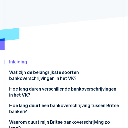
Oprichting van een start-up
Climate
Ecosysteem
CO₂-verwijdering
Partners
Identity
Stripe App Marketplace
Online identiteitsverificatie
Inleiding
Stripe Sessions 2026
Ontdek hoe Stripe de economische infrastructuu
Wat zijn de belangrijkste soorten
Nu bekijken
bankoverschrijvingen in het VK?
Hoe lang duren verschillende bankoverschrijvingen
in het VK?
Faster Payments
Hoe lang duurt een bankoverschrijving tussen Britse
banken?
CHAPS
Waarom duurt mijn Britse bankoverschrijving zo
Bacs
lang?