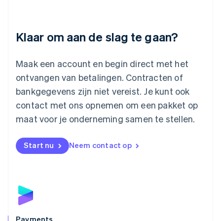
Litouwen
English
Luxemburg
Klaar om aan de slag te gaan?
Français
Deutsch
English
Maleisië
English
简体中文
Maak een account en begin direct met het
Malta
ontvangen van betalingen. Contracten of
English
Mexico
bankgegevens zijn niet vereist. Je kunt ook
Español
English
contact met ons opnemen om een pakket op
Nederland
maat voor je onderneming samen te stellen.
Nederlands
English
Nieuw-Zeeland
English
Start nu
Neem contact op
Noorwegen
English
Oostenrijk
Deutsch
English
Polen
English
Portugal
Português
English
Payments