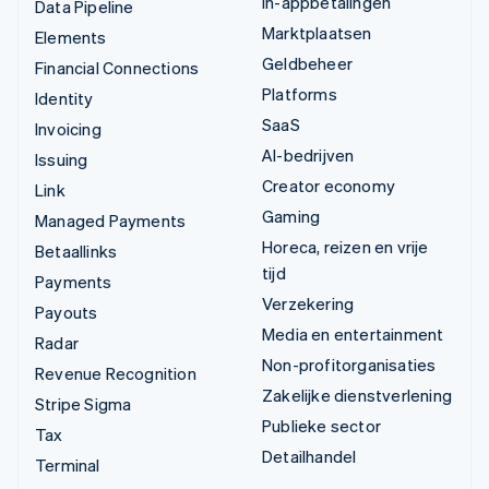
In-appbetalingen
Data Pipeline
Marktplaatsen
Elements
Geldbeheer
Financial Connections
Platforms
Identity
SaaS
Invoicing
AI-bedrijven
Issuing
Creator economy
Link
Gaming
Managed Payments
Horeca, reizen en vrije
Betaallinks
tijd
Payments
Verzekering
Payouts
Media en entertainment
Radar
Non-profitorganisaties
Revenue Recognition
Zakelijke dienstverlening
Stripe Sigma
Publieke sector
Tax
Detailhandel
Terminal