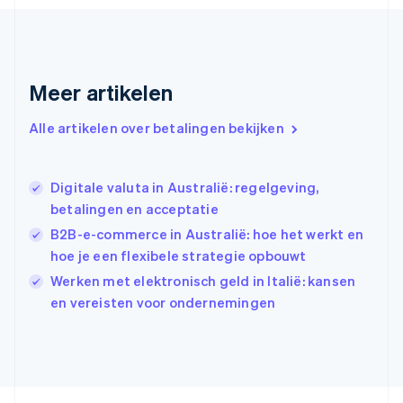
Gibraltar
English
Griekenland
English
Meer artikelen
Hongarije
English
Hongkong SAR, China
Alle artikelen over betalingen bekijken
English
简体中文
Ierland
English
Digitale valuta in Australië: regelgeving,
India
betalingen en acceptatie
English
B2B-e-commerce in Australië: hoe het werkt en
Italië
Italiano
English
hoe je een flexibele strategie opbouwt
Japan
Werken met elektronisch geld in Italië: kansen
日本語
English
en vereisten voor ondernemingen
Kroatië
English
Italiano
Letland
English
Liechtenstein
Deutsch
English