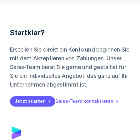
Malaysia
English
简体中文
Malta
English
Startklar?
Mexiko
Español
English
Neuseeland
Erstellen Sie direkt ein Konto und beginnen Sie
English
mit dem Akzeptieren von Zahlungen. Unser
Niederlande
Nederlands
English
Sales-Team berät Sie gerne und gestaltet für
Norwegen
Sie ein individuelles Angebot, das ganz auf Ihr
English
Österreich
Unternehmen abgestimmt ist.
Deutsch
English
Polen
Jetzt starten
Sales-Team kontaktieren
English
Portugal
Português
English
Rumänien
English
Schweden
Svenska
English