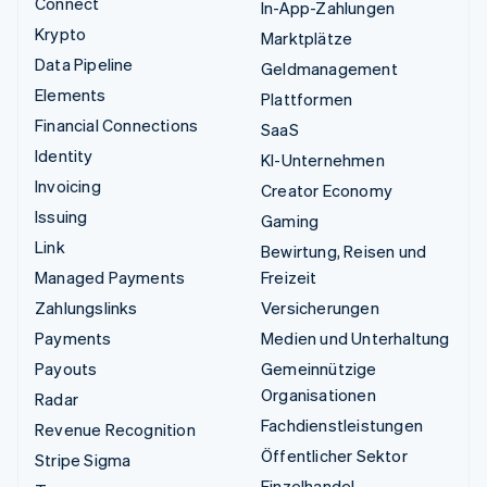
Connect
In-App-Zahlungen
Krypto
Marktplätze
Data Pipeline
Geldmanagement
Elements
Plattformen
Financial Connections
SaaS
Identity
KI-Unternehmen
Invoicing
Creator Economy
Issuing
Gaming
Link
Bewirtung, Reisen und
Managed Payments
Freizeit
Zahlungslinks
Versicherungen
Payments
Medien und Unterhaltung
Payouts
Gemeinnützige
Organisationen
Radar
Fachdienstleistungen
Revenue Recognition
Öffentlicher Sektor
Stripe Sigma
Einzelhandel