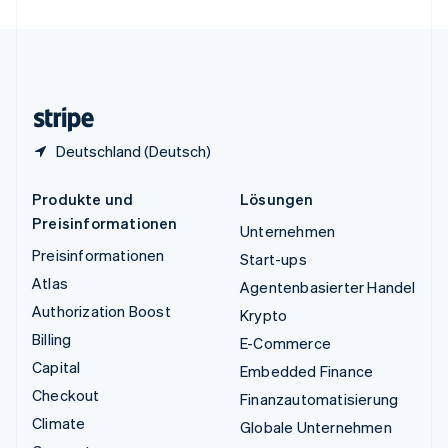
Vereinigte Staaten
English
Español
简体中文
Vereinigtes Königreich
English
Zypern
English
Deutschland (Deutsch)
Produkte und
Lösungen
Preisinformationen
Unternehmen
Preisinformationen
Start-ups
Atlas
Agentenbasierter Handel
Authorization Boost
Krypto
Billing
E-Commerce
Capital
Embedded Finance
Checkout
Finanzautomatisierung
Climate
Globale Unternehmen