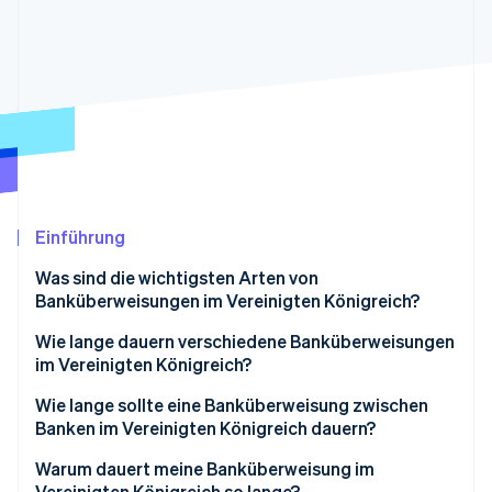
Betrugsprävention
Ecosystem
Atlas
Start-up-Gründung
Partner
Stripe App-Marktplatz
Climate
CO₂-Entnahme
Identity
Online-Identitätsprüfung
Einführung
Was sind die wichtigsten Arten von
Stripe-Sessions 2026
Banküberweisungen im Vereinigten Königreich?
Erfahren Sie, wie Stripe Lösungen für die W
Jetzt ansehen
Wie lange dauern verschiedene Banküberweisungen
im Vereinigten Königreich?
Faster Payments
Wie lange sollte eine Banküberweisung zwischen
Banken im Vereinigten Königreich dauern?
CHAPS
Warum dauert meine Banküberweisung im
Bacs
Vereinigten Königreich so lange?