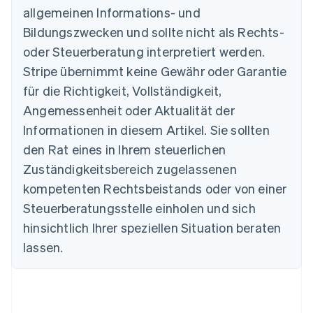
allgemeinen Informations- und
Australien
Bildungszwecken und sollte nicht als Rechts-
English
Belgien
oder Steuerberatung interpretiert werden.
Nederlands
Français
Deutsch
English
Stripe übernimmt keine Gewähr oder Garantie
Brasilien
für die Richtigkeit, Vollständigkeit,
Português
English
Bulgarien
Angemessenheit oder Aktualität der
English
Informationen in diesem Artikel. Sie sollten
Dänemark
English
den Rat eines in Ihrem steuerlichen
Deutschland
Zuständigkeitsbereich zugelassenen
Deutsch
English
Estland
kompetenten Rechtsbeistands oder von einer
English
Steuerberatungsstelle einholen und sich
Festlandchina
hinsichtlich Ihrer speziellen Situation beraten
简体中文
English
Finnland
lassen.
English
Svenska
Frankreich
Français
English
Gibraltar
English