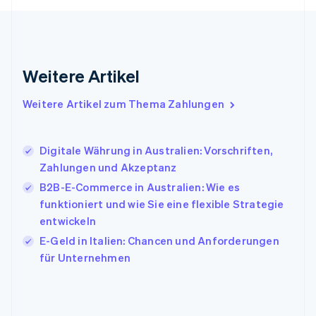
Griechenland
English
Indien
English
Weitere Artikel
Irland
English
Italien
Weitere Artikel zum Thema Zahlungen
Italiano
English
Japan
日本語
English
Digitale Währung in Australien: Vorschriften,
Kanada
Zahlungen und Akzeptanz
English
Français
B2B-E-Commerce in Australien: Wie es
Kroatien
English
Italiano
funktioniert und wie Sie eine flexible Strategie
Lettland
entwickeln
English
E-Geld in Italien: Chancen und Anforderungen
Liechtenstein
für Unternehmen
Deutsch
English
Litauen
English
Luxemburg
Français
Deutsch
English