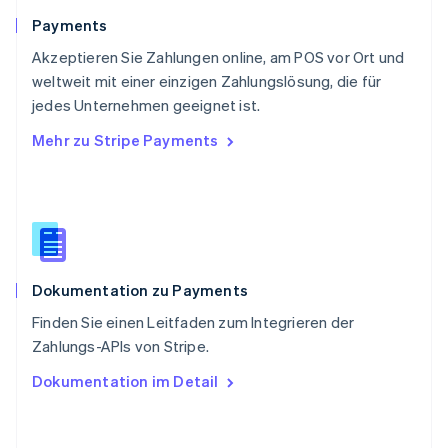
Schweiz
Payments
Deutsch
Français
Italiano
English
Akzeptieren Sie Zahlungen online, am POS vor Ort und
Singapur
English
简体中文
weltweit mit einer einzigen Zahlungslösung, die für
Slowakei
jedes Unternehmen geeignet ist.
English
Mehr zu Stripe Payments
Slowenien
English
Italiano
Sonderverwaltungsregion Hongkong,
China
English
简体中文
Spanien
Español
English
Dokumentation zu Payments
Thailand
ไทย
English
Finden Sie einen Leitfaden zum Integrieren der
Tschechische Republik
Zahlungs-APIs von Stripe.
English
Ungarn
Dokumentation im Detail
English
Vereinigte Arabische Emirate
English