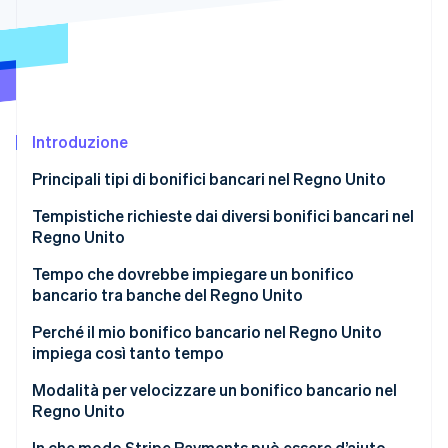
Scopri cosa ti aspetta
Radar
Ecosistema
Prevenzione delle frodi
Partner
Atlas
Stripe App Marketplace
Costituzione di start-up
Introduzione
Climate
Rimozione del carbonio
Principali tipi di bonifici bancari nel Regno Unito
Identity
Verifica online dell'identità
Tempistiche richieste dai diversi bonifici bancari nel
Regno Unito
Faster Payments
Tempo che dovrebbe impiegare un bonifico
bancario tra banche del Regno Unito
CHAPS
Stripe Sessions 2026
Perché il mio bonifico bancario nel Regno Unito
Scopri come Stripe sta costruendo l'infrastruttura economi
Bacs
impiega così tanto tempo
Guarda ora
Modalità per velocizzare un bonifico bancario nel
Regno Unito
In che modo Stripe Payments può essere d’aiuto