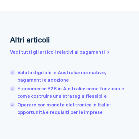
English
Emirati Arabi Uniti
English
Estonia
English
Finlandia
Altri articoli
English
Svenska
Francia
Vedi tutti gli articoli relativi ai pagamenti
Français
English
Germania
Deutsch
English
Valuta digitale in Australia: normative,
Giappone
日本語
English
pagamenti e adozione
Gibilterra
E-commerce B2B in Australia: come funziona e
English
come costruire una strategia flessibile
Grecia
English
Operare con moneta elettronica in Italia:
India
opportunità e requisiti per le imprese
English
Irlanda
English
Italia