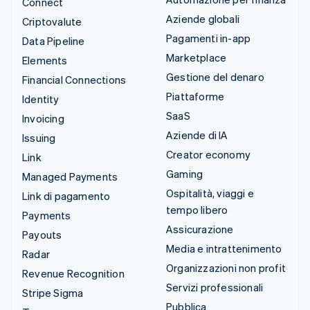
Connect
Aziende globali
Criptovalute
Pagamenti in-app
Data Pipeline
Marketplace
Elements
Gestione del denaro
Financial Connections
Piattaforme
Identity
SaaS
Invoicing
Aziende di IA
Issuing
Creator economy
Link
Gaming
Managed Payments
Ospitalità, viaggi e
Link di pagamento
tempo libero
Payments
Assicurazione
Payouts
Media e intrattenimento
Radar
Organizzazioni non profit
Revenue Recognition
Servizi professionali
Stripe Sigma
Pubblica