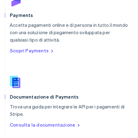
English
Portogallo
Português
English
Payments
RAS di Hong Kong, Cina
Accetta pagamenti online e di persona in tutto il mondo
English
简体中文
con una soluzione di pagamento sviluppata per
Regno Unito
English
qualsiasi tipo di attività.
Repubblica Ceca
Scopri Payments
English
Romania
English
Singapore
English
简体中文
Slovacchia
English
Documentazione di Payments
Slovenia
English
Italiano
Trova una guida per integrare le API per i pagamenti di
Spagna
Stripe.
Español
English
Stati Uniti
Consulta la documentazione
English
Español
简体中文
Svezia