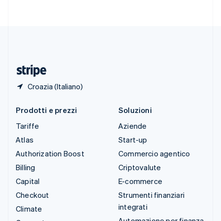
Svenska
English
Svizzera
Deutsch
Français
Italiano
English
Thailandia
ไทย
English
Ungheria
English
Croazia (Italiano)
Prodotti e prezzi
Soluzioni
Tariffe
Aziende
Atlas
Start-up
Authorization Boost
Commercio agentico
Billing
Criptovalute
Capital
E-commerce
Checkout
Strumenti finanziari
integrati
Climate
Automazione per finanza