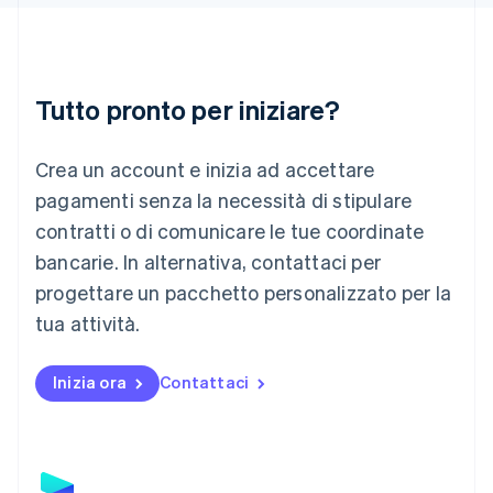
Italiano
English
Lettonia
English
Liechtenstein
Deutsch
English
Tutto pronto per iniziare?
Lituania
English
Crea un account e inizia ad accettare
Lussemburgo
Français
Deutsch
English
pagamenti senza la necessità di stipulare
Malaysia
contratti o di comunicare le tue coordinate
English
简体中文
Malta
bancarie. In alternativa, contattaci per
English
progettare un pacchetto personalizzato per la
Messico
tua attività.
Español
English
Norvegia
English
Inizia ora
Contattaci
Nuova Zelanda
English
Paesi Bassi
Nederlands
English
Polonia