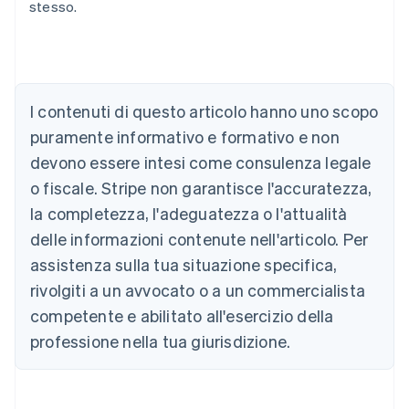
stesso.
Australia
English
Austria
I contenuti di questo articolo hanno uno scopo
Deutsch
English
puramente informativo e formativo e non
Belgio
devono essere intesi come consulenza legale
Nederlands
Français
Deutsch
English
Brasile
o fiscale. Stripe non garantisce l'accuratezza,
Português
English
la completezza, l'adeguatezza o l'attualità
Bulgaria
English
delle informazioni contenute nell'articolo. Per
Canada
assistenza sulla tua situazione specifica,
English
Français
Cina continentale
rivolgiti a un avvocato o a un commercialista
简体中文
English
competente e abilitato all'esercizio della
Cipro
professione nella tua giurisdizione.
English
Croazia
English
Italiano
Danimarca