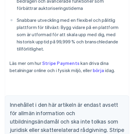
bedrägeri och avancerade funktioner som
förbättrar auktoriseringstiderna
Snabbare utveckling med en flexibel och pålitlig
plattform för tillväxt: Bygg vidare på en plattform
som är utformad för att skala upp med dig, med
historisk upptid på 99,999 % och branschledande
tillförlitlighet.
Läs mer om hur
Stripe Payments
kan driva dina
betalningar online och i fysisk miljö, eller
börja
idag.
Australien
English
Belgien
Nederlands
Français
Deutsch
English
Brasilien
Português
English
Innehållet i den här artikeln är endast avsett
Bulgarien
för allmän information och
English
Cypern
utbildningsändamål och ska inte tolkas som
English
juridisk eller skatterelaterad rådgivning. Stripe
Danmark