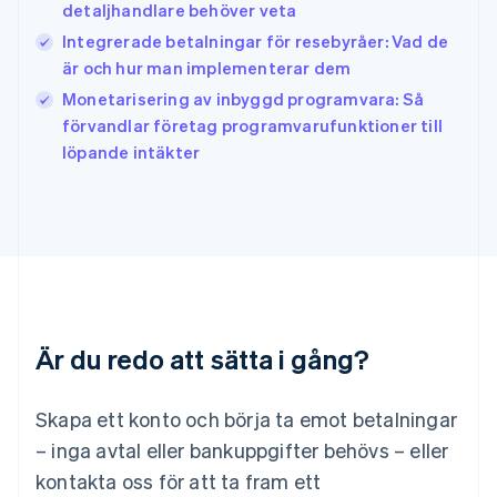
detaljhandlare behöver veta
Italiano
English
Japan
Integrerade betalningar för resebyråer: Vad de
日本語
English
är och hur man implementerar dem
Kanada
Monetarisering av inbyggd programvara: Så
English
Français
förvandlar företag programvarufunktioner till
Kroatien
English
Italiano
löpande intäkter
Lettland
English
Liechtenstein
Deutsch
English
Litauen
English
Luxemburg
Français
Deutsch
English
Är du redo att sätta i gång?
Malaysia
English
简体中文
Malta
Skapa ett konto och börja ta emot betalningar
English
Mexiko
– inga avtal eller bankuppgifter behövs – eller
Español
English
kontakta oss för att ta fram ett
Nederländerna