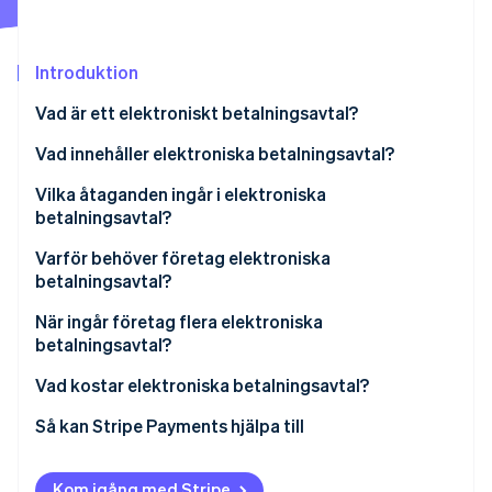
Identitetsverifiering online
Partner
Stripe App Marketplace
Introduktion
Vad är ett elektroniskt betalningsavtal?
Stripe Sessions 2026
Vilka parter ingår ett elektroniskt betalningsavtal?
Vad innehåller elektroniska betalningsavtal?
Se hur Stripe bygger den ekonomiska inf
Titta nu
Vilka företag använder elektroniska
Vilka åtaganden ingår i elektroniska
betalningsavtal?
betalningsavtal?
Företagets åtaganden
Varför behöver företag elektroniska
betalningsavtal?
Betalleverantörens åtaganden
När ingår företag flera elektroniska
betalningsavtal?
Vad kostar elektroniska betalningsavtal?
Så kan Stripe Payments hjälpa till
Kom igång med Stripe