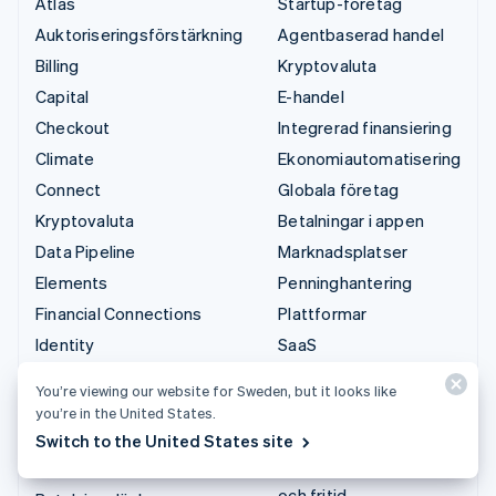
Atlas
Startup-företag
Auktoriseringsförstärkning
Agentbaserad handel
Billing
Kryptovaluta
Capital
E-handel
Checkout
Integrerad finansiering
Climate
Ekonomiautomatisering
Connect
Globala företag
Kryptovaluta
Betalningar i appen
Data Pipeline
Marknadsplatser
Elements
Penninghantering
Financial Connections
Plattformar
Identity
SaaS
Invoicing
AI-företag
You’re viewing our website for Sweden, but it looks like
Issuing
Kreatörsekonomi
you’re in the United States.
Link
Spel
Switch to the United States site
Managed Payments
Besöksnäring, resor
och fritid