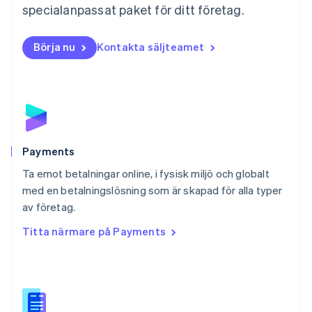
specialanpassat paket för ditt företag.
Nederlands
English
Norge
English
Börja nu
Kontakta säljteamet
Nya Zeeland
English
Polen
English
Portugal
Português
English
Rumänien
English
Payments
Schweiz
Ta emot betalningar online, i fysisk miljö och globalt
Deutsch
Français
Italiano
English
med en betalningslösning som är skapad för alla typer
Singapore
English
简体中文
av företag.
Slovakien
Titta närmare på Payments
English
Slovenien
English
Italiano
Spanien
Español
English
Storbritannien