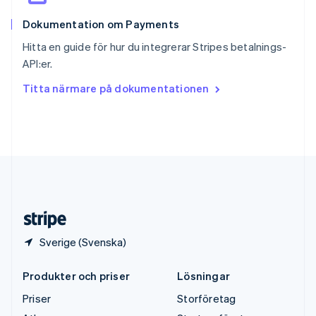
English
Dokumentation om Payments
Sverige
Svenska
English
Hitta en guide för hur du integrerar Stripes betalnings-
Thailand
API:er.
ไทย
English
Tjeckien
Titta närmare på dokumentationen
English
Tyskland
Deutsch
English
Ungern
English
USA
English
Español
简体中文
Österrike
Deutsch
English
Sverige (Svenska)
Produkter och priser
Lösningar
Priser
Storföretag