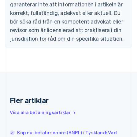
garanterar inte att informationen i artikeln är
English
Estland
korrekt, fullständig, adekvat eller aktuell. Du
English
bör söka råd från en kompetent advokat eller
Fastlandskina
revisor som är licensierad att praktisera i din
简体中文
English
Finland
jurisdiktion för råd om din specifika situation.
English
Svenska
Frankrike
Français
English
Förenade Arabemiraten
English
Gibraltar
English
Grekland
English
Fler artiklar
Hongkong SAR, Kina
English
简体中文
Indien
Visa alla betalningsartiklar
English
Irland
English
Köp nu, betala senare (BNPL) i Tyskland: Vad
Italien