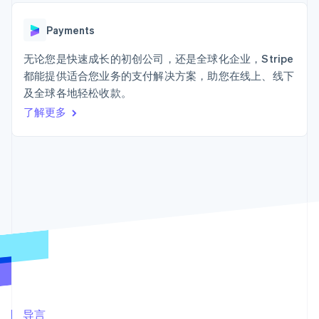
Boost
Stripe Sigma
产品路线图
SaaS
支付成功率优
自定义报告
Sessions 年度大会
化
Data Pipeline
Payments
招聘
数据同步
Link
资讯中心
加速结账
资源
无论您是快速成长的初创公司，还是全球化企业，Stripe
Stripe Press
按行业
都能提供适合您业务的支付解决方案，助您在线上、线下
应用集成
及全球各地轻松收款。
AI 企业
代码示例
创作者经济
开发者博客
了解更多
联系
更多
游戏
API 状态
Product roadmap
酒店、旅游与休闲
联系销售
了解未来规划
保险
成为合作伙伴
媒体与娱乐
Radar
非营利组织
欺诈防范
专业服务
Atlas
公共部门
初创企业注册
零售
Climate
碳移除
生态系统
合作伙伴
Stripe App Marketplace
导言