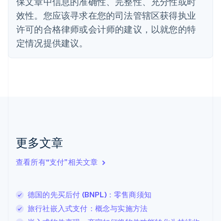
保文章中信息的准确性、完整性、充分性或时
德国
效性。您应该寻求在您的司法管辖区获得执业
Deutsch
English
法国
许可的合格律师或会计师的建议，以就您的特
Français
English
定情况提供建议。
芬兰
English
Svenska
荷兰
Nederlands
English
加拿大
English
Français
捷克
English
克罗地亚
English
Italiano
更多文章
拉脱维亚
English
查看所有“支付”相关文章
立陶宛
English
列支敦士登
德国的先买后付 (BNPL)：零售商须知
Deutsch
English
卢森堡
旅行社嵌入式支付：概念与实施方法
Français
Deutsch
English