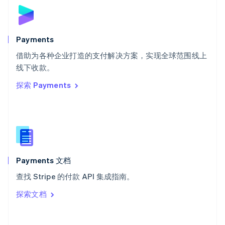
斯洛伐克
English
斯洛文尼亚
English
Italiano
Payments
泰国
ไทย
English
借助为各种企业打造的支付解决方案，实现全球范围线上
希腊
线下收款。
English
探索 Payments
西班牙
Español
English
新加坡
English
简体中文
新西兰
English
匈牙利
English
Payments 文档
意大利
查找 Stripe 的付款 API 集成指南。
Italiano
English
印度
探索文档
English
英国
English