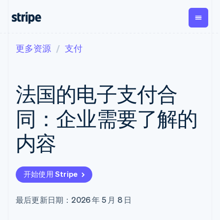
更多资源
支付
按企业阶段
文档
学习
支付
营收
资金管
平台
理
易市
大型企业
Stripe 文档
博客
Payments
Billing
初创企业
API 参考文档
客户案例
法国的电子支付合
在线支付
经常性收入
Global
Conn
库与 SDK
指南
Payment links
Metronome
Payouts
Stripe Apps
按用量计费
平台
同：企业需要了解的
无代码支付
Subscriptions
向第三
按应用场景
Checkout
方打款
支持
预构建支付界
订阅管理
Crypto
内容
指南
智能体商务
面
Invoicing
钱包、
加密货币
获取支持
一次性或定期
Elements
稳定币
电子商务
接受线上付款
托管支持方案
灵活的 UI 组件
账单
发行和
嵌入式金融
实施预置结账流程
专业服务
支付方式
Tax
发卡基
开始使用 Stripe
财务自动化
构建平台或交易市场
支持 125 种以
销售税和增值
础设施
全球化企业
管理订阅
上
税自动化
应用内支付
提供按用量计费
Terminal
Revenue
最后更新日期：2026 年 5 月 8 日
交易市场
发行稳定币支持的支付卡
线下支付
Recognition
公司
资金管理
通过智能体配置和管理服
会计自动化
Authorization
平台
务