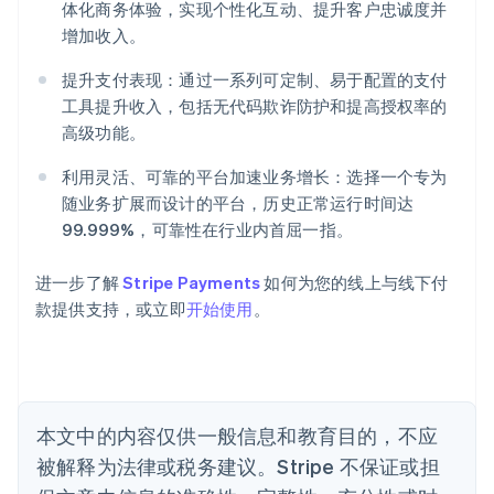
体化商务体验，实现个性化互动、提升客户忠诚度并
增加收入。
阿联酋
提升支付表现：通过一系列可定制、易于配置的支付
English
爱尔兰
工具提升收入，包括无代码欺诈防护和提高授权率的
English
高级功能。
爱沙尼亚
English
利用灵活、可靠的平台加速业务增长：选择一个专为
奥地利
随业务扩展而设计的平台，历史正常运行时间达
Deutsch
English
99.999%，可靠性在行业内首屈一指。
澳大利亚
English
巴西
进一步了解
Stripe Payments
如何为您的线上与线下付
Português
English
款提供支持，或立即
开始使用
。
保加利亚
English
比利时
Nederlands
Français
Deutsch
English
波兰
本文中的内容仅供一般信息和教育目的，不应
English
丹麦
被解释为法律或税务建议。Stripe 不保证或担
English