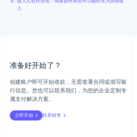
嵌入式软件变现：商家如何将软件功能转化为持续收
罗马尼亚
入
English
马尔他
English
马来西亚
English
简体中文
美国
English
Español
简体中文
墨西哥
Español
English
准备好开始了？
挪威
English
葡萄牙
创建账户即可开始收款，无需签署合同或填写银
Português
English
行信息。您也可以联系我们，为您的企业定制专
日本
日本語
English
属支付解决方案。
瑞典
Svenska
English
瑞士
立即开始
联系销售
Deutsch
Français
Italiano
English
塞浦路斯
English