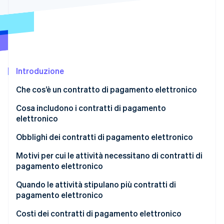
Radar
Prevenzione delle frodi
Ecosistema
Atlas
Costituzione di start-up
Partner
Stripe App Marketplace
Climate
Rimozione del carbonio
Introduzione
Identity
Che cos’è un contratto di pagamento elettronico
Verifica online dell'identità
Parti che stipulano un contratto di pagamento
Cosa includono i contratti di pagamento
elettronico
elettronico
Attività che utilizzano i contratti di pagamento
Obblighi dei contratti di pagamento elettronico
elettronico
Stripe Sessions 2026
Obblighi dell’attività
Motivi per cui le attività necessitano di contratti di
Scopri come Stripe sta costruendo l'infrastruttura economi
pagamento elettronico
Guarda ora
Obblighi del fornitore di servizi di pagamento
Quando le attività stipulano più contratti di
pagamento elettronico
Costi dei contratti di pagamento elettronico