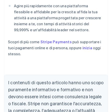
Agire più rapidamente con una piattaforma
flessibile e affidabile per la crescita: affida la tua
attività a una piattaforma progettata per crescere
insieme a te, con tempi di attività storici del
99,999% e un'affidabilità leader nel settore.
Scopri di più come
Stripe Payments
può supportare i
tuoi pagamenti online e di persona, oppure
inizia
oggi
stesso.
Australia
I contenuti di questo articolo hanno uno scopo
English
Austria
puramente informativo e formativo e non
Deutsch
English
devono essere intesi come consulenza legale
Belgio
Nederlands
Français
Deutsch
English
o fiscale. Stripe non garantisce l'accuratezza,
Brasile
la completezza, l'adeguatezza o l'attualità
Português
English