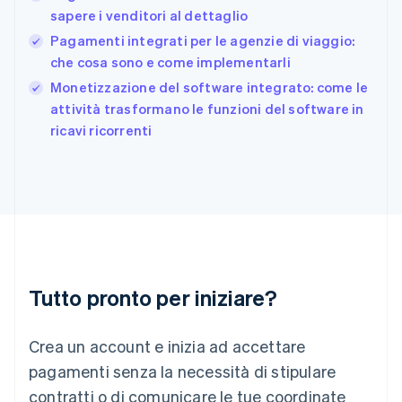
sapere i venditori al dettaglio
Giappone
日本語
English
Pagamenti integrati per le agenzie di viaggio:
Gibilterra
che cosa sono e come implementarli
English
Monetizzazione del software integrato: come le
Grecia
English
attività trasformano le funzioni del software in
India
ricavi ricorrenti
English
Irlanda
English
Italia
Italiano
English
Lettonia
English
Liechtenstein
Deutsch
English
Tutto pronto per iniziare?
Lituania
English
Crea un account e inizia ad accettare
Lussemburgo
Français
Deutsch
English
pagamenti senza la necessità di stipulare
Malaysia
contratti o di comunicare le tue coordinate
English
简体中文