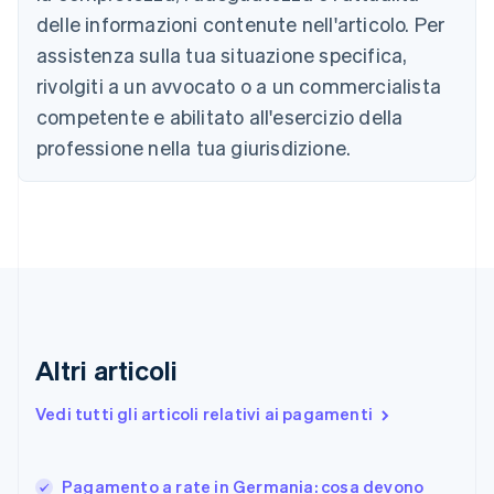
Bulgaria
delle informazioni contenute nell'articolo. Per
English
assistenza sulla tua situazione specifica,
Canada
rivolgiti a un avvocato o a un commercialista
English
Français
Cina continentale
competente e abilitato all'esercizio della
简体中文
English
professione nella tua giurisdizione.
Cipro
English
Croazia
English
Italiano
Danimarca
English
Emirati Arabi Uniti
English
Estonia
English
Altri articoli
Finlandia
English
Svenska
Vedi tutti gli articoli relativi ai pagamenti
Francia
Français
English
Germania
Pagamento a rate in Germania: cosa devono
Deutsch
English