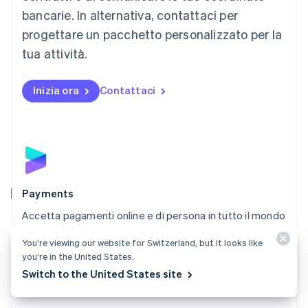
Malta
bancarie. In alternativa, contattaci per
English
progettare un pacchetto personalizzato per la
Messico
tua attività.
Español
English
Norvegia
English
Inizia ora
Contattaci
Nuova Zelanda
English
Paesi Bassi
Nederlands
English
Polonia
English
Portogallo
Português
English
Payments
RAS di Hong Kong, Cina
Accetta pagamenti online e di persona in tutto il mondo
English
简体中文
con una soluzione di pagamento sviluppata per
Regno Unito
You’re viewing our website for Switzerland, but it looks like
English
qualsiasi tipo di attività.
you’re in the United States.
Repubblica Ceca
Scopri Payments
Switch to the United States site
English
Romania
English