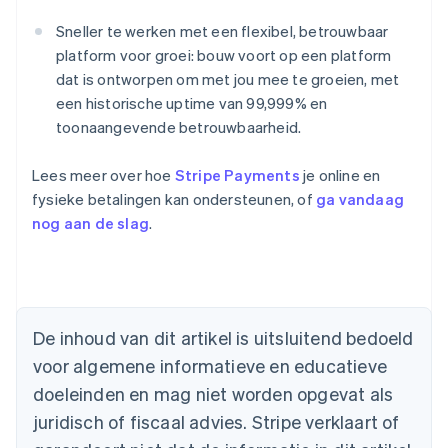
Sneller te werken met een flexibel, betrouwbaar
platform voor groei: bouw voort op een platform
dat is ontworpen om met jou mee te groeien, met
een historische uptime van 99,999% en
toonaangevende betrouwbaarheid.
Lees meer over hoe
Stripe Payments
je online en
fysieke betalingen kan ondersteunen, of
ga vandaag
nog aan de slag
.
Australië
English
België
De inhoud van dit artikel is uitsluitend bedoeld
Nederlands
Français
Deutsch
English
voor algemene informatieve en educatieve
Brazilië
Português
English
doeleinden en mag niet worden opgevat als
Bulgarije
juridisch of fiscaal advies. Stripe verklaart of
English
Canada