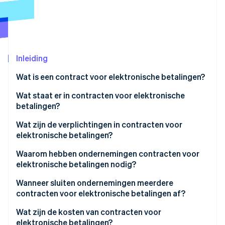
Oprichting van een start-up
Climate
Ecosysteem
CO₂-verwijdering
Partners
Identity
Stripe App Marketplace
Inleiding
Online identiteitsverificatie
Wat is een contract voor elektronische betalingen?
Welke partijen sluiten een contract voor
Wat staat er in contracten voor elektronische
elektronische betalingen?
betalingen?
Stripe Sessions 2026
Welke ondernemingen maken gebruik van
Wat zijn de verplichtingen in contracten voor
Ontdek hoe Stripe de economische infrastructuu
elektronische betalingscontracten?
elektronische betalingen?
Nu bekijken
Verplichtingen van de onderneming
Waarom hebben ondernemingen contracten voor
elektronische betalingen nodig?
Verplichtingen van de betaaldienstverlener
Wanneer sluiten ondernemingen meerdere
contracten voor elektronische betalingen af?
Wat zijn de kosten van contracten voor
elektronische betalingen?