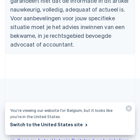
garandeert niet dat de informatie in dit artikel
English
Français
nauwkeurig, volledig, adequaat of actueel is.
Cyprus
Voor aanbevelingen voor jouw specifieke
English
Denemarken
situatie moet je het advies inwinnen van een
English
bekwame, in je rechtsgebied bevoegde
Duitsland
advocaat of accountant.
Deutsch
English
Estland
English
Finland
English
Svenska
Frankrijk
Français
English
Gibraltar
English
Griekenland
Meer artikelen
English
You’re viewing our website for Belgium, but it looks like
Hongarije
you’re in the United States.
Alle artikelen over betalingen bekijken
English
Switch to the United States site
Hongkong SAR, China
English
简体中文
Ierland