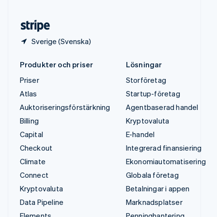
Österrike
Deutsch
English
Sverige (Svenska)
Produkter och priser
Lösningar
Priser
Storföretag
Atlas
Startup-företag
Auktoriseringsförstärkning
Agentbaserad handel
Billing
Kryptovaluta
Capital
E-handel
Checkout
Integrerad finansiering
Climate
Ekonomiautomatisering
Connect
Globala företag
Kryptovaluta
Betalningar i appen
Data Pipeline
Marknadsplatser
Elements
Penninghantering