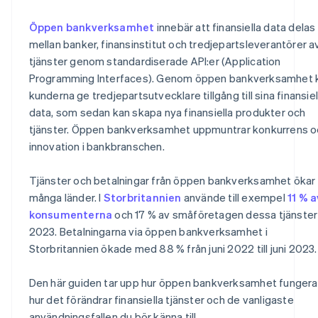
Databehandling och analys
Verifiering av inkomst
Bättre betalningsalternativ
Öppen bankverksamhet
innebär att finansiella data delas
Kontokreditlösningar
Mer ekonomisk inkludering
mellan banker, finansinstitut och tredjepartsleverantörer a
tjänster genom standardiserade API:er (Application
Peer-to-peer-överföringar
Starkare ekonomisk säkerhet
Programming Interfaces). Genom öppen bankverksamhet 
Integration av flera banktjänster
Finansiellt samarbete
kunderna ge tredjepartsutvecklare tillgång till sina finansiel
data, som sedan kan skapa nya finansiella produkter och
Indrivning av skulder
Mer transparens och dataportabilitet
tjänster. Öppen bankverksamhet uppmuntrar konkurrens o
Anpassade försäkringserbjudanden
innovation i bankbranschen.
Lojalitetsprogram
Tjänster och betalningar från öppen bankverksamhet ökar 
Ny betalningsteknik
många länder. I
Storbritannien
använde till exempel
11 % a
konsumenterna
och 17 % av småföretagen dessa tjänster
2023. Betalningarna via öppen bankverksamhet i
Storbritannien ökade med 88 % från juni 2022 till juni 2023.
Den här guiden tar upp hur öppen bankverksamhet fungerar
hur det förändrar finansiella tjänster och de vanligaste
användningsfallen du bör känna till.