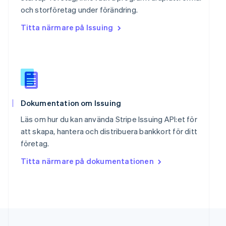
Singapore
och storföretag under förändring.
English
简体中文
Titta närmare på Issuing
Slovakien
English
Slovenien
English
Italiano
Spanien
Español
English
Storbritannien
Dokumentation om Issuing
English
Sverige
Läs om hur du kan använda Stripe Issuing API:et för
Svenska
English
att skapa, hantera och distribuera bankkort för ditt
Thailand
företag.
ไทย
English
Tjeckien
Titta närmare på dokumentationen
English
Tyskland
Deutsch
English
Ungern
English
USA
English
Español
简体中文