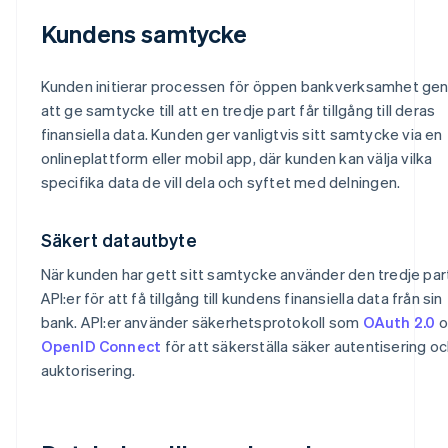
Kundens samtycke
Kunden initierar processen för öppen bankverksamhet g
att ge samtycke till att en tredje part får tillgång till deras
finansiella data. Kunden ger vanligtvis sitt samtycke via en
onlineplattform eller mobil app, där kunden kan välja vilka
specifika data de vill dela och syftet med delningen.
Säkert datautbyte
När kunden har gett sitt samtycke använder den tredje pa
API:er för att få tillgång till kundens finansiella data från sin
bank. API:er använder säkerhetsprotokoll som
OAuth 2.0
o
OpenID Connect
för att säkerställa säker autentisering o
auktorisering.