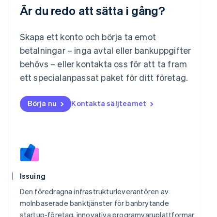
Är du redo att sätta i gång?
Luxemburg
Français
Deutsch
English
Malaysia
Skapa ett konto och börja ta emot
English
简体中文
betalningar – inga avtal eller bankuppgifter
Malta
English
behövs – eller kontakta oss för att ta fram
Mexiko
ett specialanpassat paket för ditt företag.
Español
English
Nederländerna
Nederlands
English
Börja nu
Kontakta säljteamet
Norge
English
Nya Zeeland
English
Polen
English
Portugal
Issuing
Português
English
Rumänien
Den föredragna infrastrukturleverantören av
English
molnbaserade banktjänster för banbrytande
Schweiz
startup-företag, innovativa programvaruplattformar
Deutsch
Français
Italiano
English