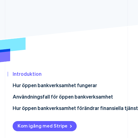
Identitetsverifiering online
Partner
Stripe App Marketplace
Stripe Sessions 2026
Se hur Stripe bygger den ekonomiska in
Titta nu
Introduktion
Hur öppen bankverksamhet fungerar
Applikationsprogrammeringsgränssnitt (API:er)
Användningsfall för öppen bankverksamhet
Säkerhetsåtgärder
Identitetsautentisering
Hur öppen bankverksamhet förändrar finansiella tjänst
Processen för öppen bankverksamhet
Ekonomisk förvaltning
Demokratisering av finansiella tjänster
Kom igång med Stripe
Kundens samtycke
Betalningsavstämning
Förbättrad kundupplevelse