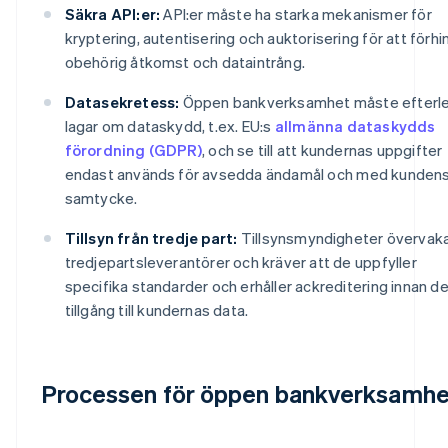
Säkra API:er:
API:er måste ha starka mekanismer för
kryptering, autentisering och auktorisering för att förhi
obehörig åtkomst och dataintrång.
Datasekretess:
Öppen bankverksamhet måste efterl
lagar om dataskydd, t.ex. EU:s
allmänna dataskydds
förordning (GDPR)
, och se till att kundernas uppgifter
endast används för avsedda ändamål och med kunden
samtycke.
Tillsyn från tredje part:
Tillsynsmyndigheter övervak
tredjepartsleverantörer och kräver att de uppfyller
specifika standarder och erhåller ackreditering innan de
tillgång till kundernas data.
Processen för öppen bankverksamhe