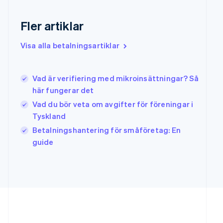
Grekland
Fler artiklar
English
Hongkong SAR, Kina
English
简体中文
Visa alla betalningsartiklar
Indien
English
Irland
Vad är verifiering med mikroinsättningar? Så
English
här fungerar det
Italien
Italiano
English
Vad du bör veta om avgifter för föreningar i
Japan
Tyskland
日本語
English
Betalningshantering för småföretag: En
Kanada
guide
English
Français
Kroatien
English
Italiano
Lettland
English
Liechtenstein
Deutsch
English
Litauen
English