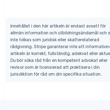
English
Belgien
Nederlands
Français
Deutsch
English
Brasilien
Português
English
Innehållet i den här artikeln är endast avsett för
Bulgarien
English
allmän information och utbildningsändamål och 
Cypern
inte tolkas som juridisk eller skatterelaterad
English
Danmark
rådgivning. Stripe garanterar inte att information
English
artikeln är korrekt, fullständig, adekvat eller aktuel
Estland
Du bör söka råd från en kompetent advokat eller
English
Fastlandskina
revisor som är licensierad att praktisera i din
简体中文
English
jurisdiktion för råd om din specifika situation.
Finland
English
Svenska
Frankrike
Français
English
Förenade Arabemiraten
English
Gibraltar
English