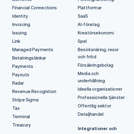
Financial Connections
Plattformar
Identity
SaaS
Invoicing
AI-företag
Issuing
Kreatörsekonomi
Link
Spel
Managed Payments
Besöksnäring, resor
och fritid
Betalningslänkar
Försäkringsbolag
Payments
Media och
Payouts
underhållning
Radar
Ideella organisationer
Revenue Recognition
Professionella tjänster
Stripe Sigma
Offentlig sektor
Tax
Detaljhandel
Terminal
Treasury
Integrationer och