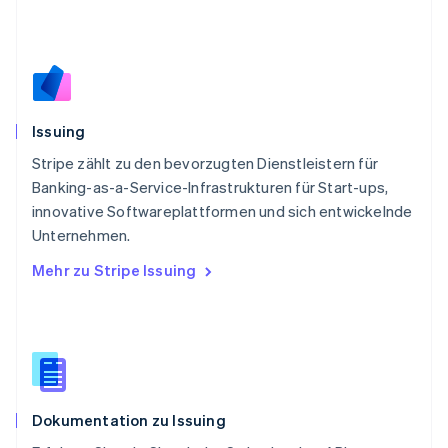
Polen
English
Portugal
Português
English
Rumänien
English
Issuing
Schweden
Svenska
English
Stripe zählt zu den bevorzugten Dienstleistern für
Schweiz
Banking-as-a-Service-Infrastrukturen für Start-ups,
Deutsch
Français
Italiano
English
innovative Softwareplattformen und sich entwickelnde
Singapur
English
简体中文
Unternehmen.
Slowakei
Mehr zu Stripe Issuing
English
Slowenien
English
Italiano
Sonderverwaltungsregion Hongkong,
China
English
简体中文
Spanien
Dokumentation zu Issuing
Español
English
Thailand