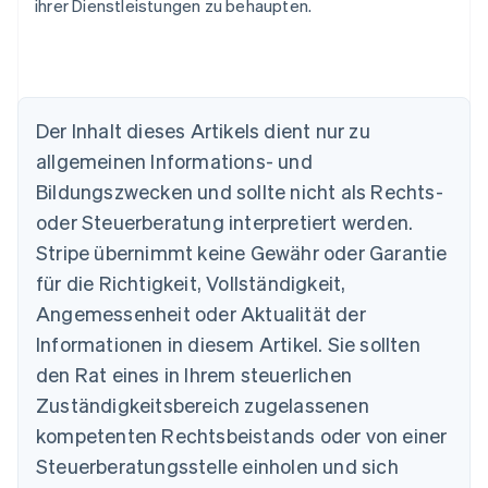
ihrer Dienstleistungen zu behaupten.
Der Inhalt dieses Artikels dient nur zu
allgemeinen Informations- und
Bildungszwecken und sollte nicht als Rechts-
Australien
oder Steuerberatung interpretiert werden.
English
Belgien
Stripe übernimmt keine Gewähr oder Garantie
Nederlands
Français
Deutsch
English
für die Richtigkeit, Vollständigkeit,
Brasilien
Português
English
Angemessenheit oder Aktualität der
Bulgarien
Informationen in diesem Artikel. Sie sollten
English
Dänemark
den Rat eines in Ihrem steuerlichen
English
Zuständigkeitsbereich zugelassenen
Deutschland
kompetenten Rechtsbeistands oder von einer
Deutsch
English
Estland
Steuerberatungsstelle einholen und sich
English