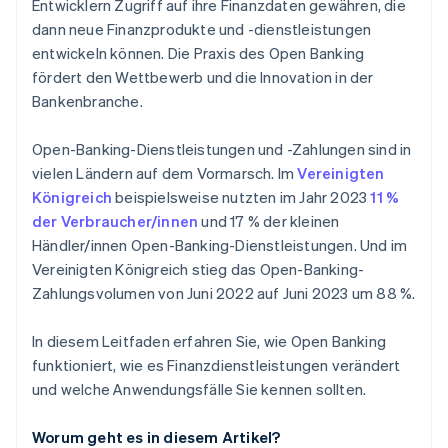
Entwicklern Zugriff auf ihre Finanzdaten gewähren, die
Mehr Transparenz und Datenübertragbarkeit
Beitreibung von Forderungen
dann neue Finanzprodukte und -dienstleistungen
entwickeln können. Die Praxis des Open Banking
Maßgeschneiderte Versicherungsangebote
fördert den Wettbewerb und die Innovation in der
Treueprogramme
Bankenbranche.
Neue Zahlungstechnologien
Open-Banking-Dienstleistungen und -Zahlungen sind in
vielen Ländern auf dem Vormarsch. Im
Vereinigten
Königreich
beispielsweise nutzten im Jahr 2023
11 %
der Verbraucher/innen
und 17 % der kleinen
Händler/innen Open-Banking-Dienstleistungen. Und im
Vereinigten Königreich stieg das Open-Banking-
Zahlungsvolumen von Juni 2022 auf Juni 2023 um 88 %.
In diesem Leitfaden erfahren Sie, wie Open Banking
funktioniert, wie es Finanzdienstleistungen verändert
und welche Anwendungsfälle Sie kennen sollten.
Worum geht es in diesem Artikel?