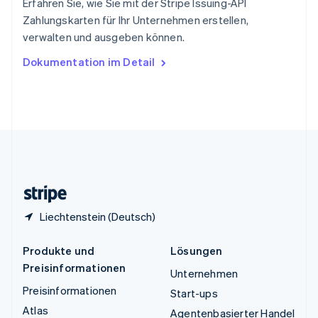
Erfahren Sie, wie Sie mit der Stripe Issuing-API
ไทย
English
Zahlungskarten für Ihr Unternehmen erstellen,
Tschechische Republik
verwalten und ausgeben können.
English
Ungarn
Dokumentation im Detail
English
Vereinigte Arabische Emirate
English
Vereinigte Staaten
English
Español
简体中文
Vereinigtes Königreich
English
Zypern
English
Liechtenstein (Deutsch)
Produkte und
Lösungen
Preisinformationen
Unternehmen
Preisinformationen
Start-ups
Atlas
Agentenbasierter Handel