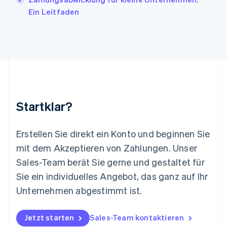
Lettland
Ein Leitfaden
English
Liechtenstein
Deutsch
English
Litauen
English
Luxemburg
Français
Deutsch
English
Malaysia
English
简体中文
Startklar?
Malta
English
Mexiko
Erstellen Sie direkt ein Konto und beginnen Sie
Español
English
mit dem Akzeptieren von Zahlungen. Unser
Neuseeland
Sales-Team berät Sie gerne und gestaltet für
English
Niederlande
Sie ein individuelles Angebot, das ganz auf Ihr
Nederlands
English
Unternehmen abgestimmt ist.
Norwegen
English
Österreich
Jetzt starten
Sales-Team kontaktieren
Deutsch
English