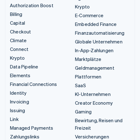
Authorization Boost
Krypto
Billing
E-Commerce
Capital
Embedded Finance
Checkout
Finanzautomatisierung
Climate
Globale Unternehmen
Connect
In-App-Zahlungen
Krypto
Marktplätze
Data Pipeline
Geldmanagement
Elements
Plattformen
Financial Connections
SaaS
Identity
KI-Unternehmen
Invoicing
Creator Economy
Issuing
Gaming
Link
Bewirtung, Reisen und
Managed Payments
Freizeit
Zahlungslinks
Versicherungen