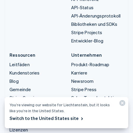
API-Status
API-Änderungsprotokoll
Bibliotheken und SDKs
Stripe Projects
Entwickler-Blog
Ressourcen
Unternehmen
Leitfäden
Produkt-Roadmap
Kundenstories
Karriere
Blog
Newsroom
Gemeinde
Stripe Press
Stripe Sessions
Sales-Team kontaktieren
You’re viewing our website for Liechtenstein, but it looks
Datenschutz und AGB
like you’re in the United States.
Eingeschränkte und nicht
Switch to the United States site
zugelassene Geschäfte
Lizenzen