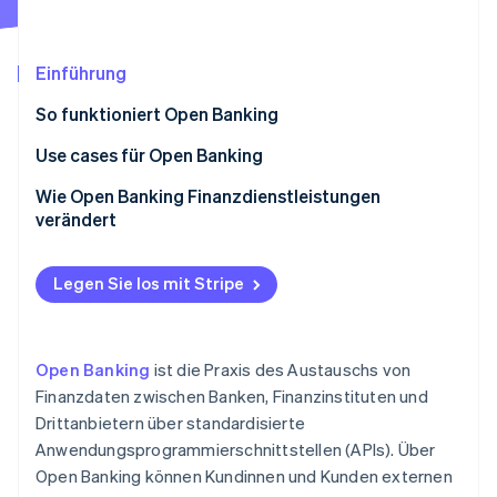
Betrugsprävention
Ecosystem
Atlas
Start-up-Gründung
Partner
Einführung
Stripe App-Marktplatz
Climate
So funktioniert Open Banking
CO₂-Entnahme
Programmierschnittstellen (APIs)
Use cases für Open Banking
Sicherheitsmaßnahmen
Identitätsauthentifizierung
Wie Open Banking Finanzdienstleistungen
verändert
Der Open-Banking-Prozess
Finanzmanagement
Stripe-Sessions 2026
Liberalisierung von Finanzdienstleistungen
Erfahren Sie, wie Stripe Lösungen für die Wirtschaft
Zahlungsabgleich
Legen Sie los mit Stripe
Jetzt ansehen
Verbessertes Kundenerlebnis
Einkommensprüfung
Bessere Zahlungsmöglichkeiten
Bonitätsprüfung
Open Banking
ist die Praxis des Austauschs von
Mehr finanzielle Inklusion
Finanzdaten zwischen Banken, Finanzinstituten und
Überziehungslösungen
Drittanbietern über standardisierte
Stärkere finanzielle Sicherheit
Peer-to-Peer-Transfers
Anwendungsprogrammierschnittstellen (APIs). Über
Finanzielle Zusammenarbeit
Open Banking können Kundinnen und Kunden externen
Integration mehrerer Bankdienstleistungen