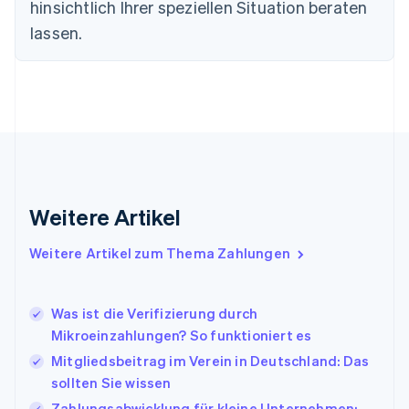
hinsichtlich Ihrer speziellen Situation beraten
Festlandchina
lassen.
简体中文
English
Finnland
English
Svenska
Frankreich
Français
English
Gibraltar
English
Griechenland
English
Indien
Weitere Artikel
English
Irland
Weitere Artikel zum Thema Zahlungen
English
Italien
Italiano
English
Japan
Was ist die Verifizierung durch
日本語
English
Mikroeinzahlungen? So funktioniert es
Kanada
Mitgliedsbeitrag im Verein in Deutschland: Das
English
Français
sollten Sie wissen
Kroatien
English
Italiano
Zahlungsabwicklung für kleine Unternehmen: