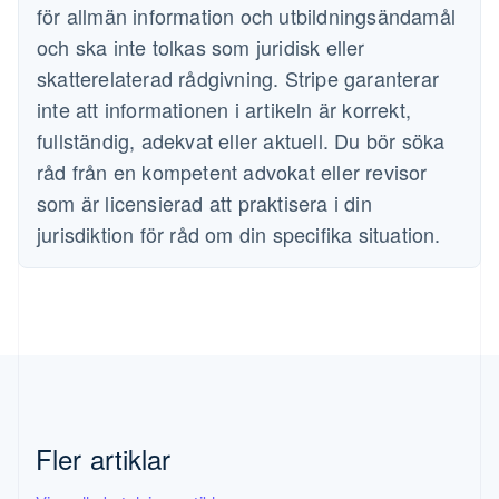
för allmän information och utbildningsändamål
Fastlandskina
och ska inte tolkas som juridisk eller
简体中文
English
Finland
skatterelaterad rådgivning. Stripe garanterar
English
Svenska
inte att informationen i artikeln är korrekt,
Frankrike
Français
English
fullständig, adekvat eller aktuell. Du bör söka
Förenade Arabemiraten
råd från en kompetent advokat eller revisor
English
Gibraltar
som är licensierad att praktisera i din
English
jurisdiktion för råd om din specifika situation.
Grekland
English
Hongkong SAR, Kina
English
简体中文
Indien
English
Irland
English
Italien
Fler artiklar
Italiano
English
Japan
日本語
English