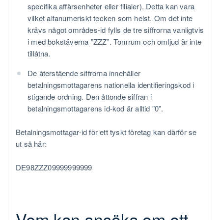
specifika affärsenheter eller filialer). Detta kan vara
vilket alfanumeriskt tecken som helst. Om det inte
krävs något områdes-id fylls de tre siffrorna vanligtvis
i med bokstäverna ”ZZZ”. Tomrum och omljud är inte
tillåtna.
De återstående siffrorna innehåller
betalningsmottagarens nationella identifieringskod i
stigande ordning. Den åttonde siffran i
betalningsmottagarens id-kod är alltid ”0”.
Betalningsmottagar-id för ett tyskt företag kan därför se
ut så här:
DE98ZZZ09999999999
Vem kan ansöka om ett