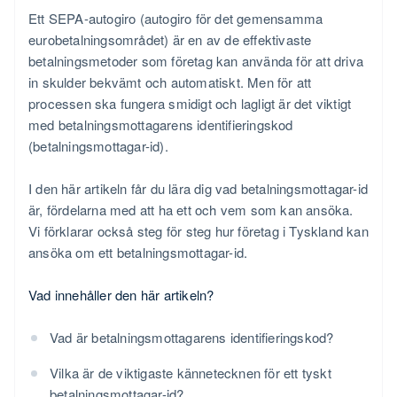
Välj din rättsliga form
Förtroendeskapande
Ett SEPA-autogiro (autogiro för det gemensamma
Fyll i formuläret
eurobetalningsområdet) är en av de effektivaste
betalningsmetoder som företag kan använda för att driva
Bekräfta information
in skulder bekvämt och automatiskt. Men för att
processen ska fungera smidigt och lagligt är det viktigt
Slutför säkerhetsfråga
med betalningsmottagarens identifieringskod
Skicka in ansökan
(betalningsmottagar-id).
Bekräfta ansökan
I den här artikeln får du lära dig vad betalningsmottagar-id
Få betalningsmottagar-id
är, fördelarna med att ha ett och vem som kan ansöka.
Vi förklarar också steg för steg hur företag i Tyskland kan
Skicka betalningsmottagar-id
ansöka om ett betalningsmottagar-id.
Vad innehåller den här artikeln?
Vad är betalningsmottagarens identifieringskod?
Vilka är de viktigaste kännetecknen för ett tyskt
betalningsmottagar-id?