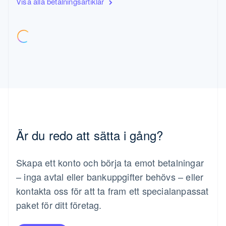
Visa alla betalningsartiklar
Kanada
English
Français
Kroatien
English
Italiano
Lettland
English
Liechtenstein
Deutsch
English
Litauen
English
Luxemburg
Français
Deutsch
English
Är du redo att sätta i gång?
Malaysia
English
简体中文
Malta
Skapa ett konto och börja ta emot betalningar
English
Mexiko
– inga avtal eller bankuppgifter behövs – eller
Español
English
kontakta oss för att ta fram ett specialanpassat
Nederländerna
paket för ditt företag.
Nederlands
English
Norge
English