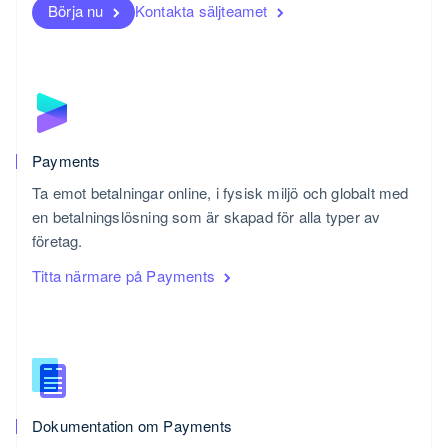
Börja nu
Kontakta säljteamet
Nya Zeeland
English
Polen
English
Portugal
Português
English
Rumänien
English
Payments
Schweiz
Ta emot betalningar online, i fysisk miljö och globalt med
Deutsch
Français
Italiano
English
en betalningslösning som är skapad för alla typer av
Singapore
English
简体中文
företag.
Slovakien
Titta närmare på Payments
English
Slovenien
English
Italiano
Spanien
Español
English
Storbritannien
English
Dokumentation om Payments
Sverige
Svenska
English