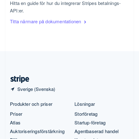
Hitta en guide för hur du integrerar Stripes betalnings-
Thailand
API:er.
ไทย
English
Tjeckien
Titta närmare på dokumentationen
English
Tyskland
Deutsch
English
Ungern
English
USA
English
Español
简体中文
Österrike
Deutsch
English
Sverige (Svenska)
Produkter och priser
Lösningar
Priser
Storföretag
Atlas
Startup-företag
Auktoriseringsförstärkning
Agentbaserad handel