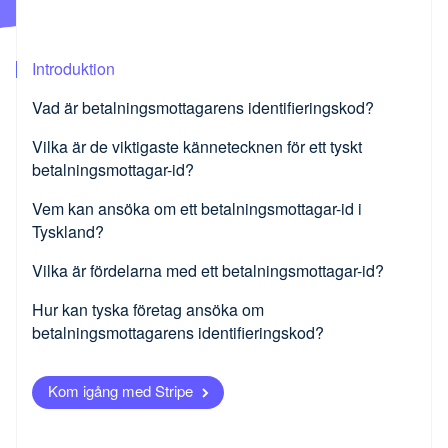
Partner
Stripe App Marketplace
Introduktion
Stripe Sessions 2026
Vad är betalningsmottagarens identifieringskod?
Se hur Stripe bygger den ekonomiska infr
Titta nu
Vilka är de viktigaste kännetecknen för ett tyskt
betalningsmottagar-id?
Vem kan ansöka om ett betalningsmottagar-id i
Tyskland?
Vilka är fördelarna med ett betalningsmottagar-id?
Efterlevnad av lagar och förordningar
Hur kan tyska företag ansöka om
betalningsmottagarens identifieringskod?
Smidiga betalningstransaktioner
Öppna formuläret
Unik identifiering
Kom igång med Stripe
Välj gruppen
Användning i SEPA-området