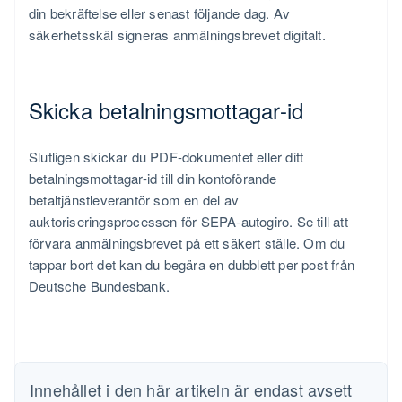
din bekräftelse eller senast följande dag. Av
säkerhetsskäl signeras anmälningsbrevet digitalt.
Skicka betalningsmottagar-id
Slutligen skickar du PDF-dokumentet eller ditt
Australien
betalningsmottagar-id till din kontoförande
English
betaltjänstleverantör som en del av
Belgien
auktoriseringsprocessen för SEPA-autogiro. Se till att
Nederlands
Français
Deutsch
English
Brasilien
förvara anmälningsbrevet på ett säkert ställe. Om du
Português
English
tappar bort det kan du begära en dubblett per post från
Bulgarien
Deutsche Bundesbank.
English
Cypern
English
Danmark
English
Estland
Innehållet i den här artikeln är endast avsett
English