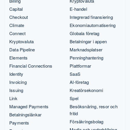
Billing
Kryptovaluta
Capital
E-handel
Checkout
Integrerad finansiering
Climate
Ekonomiautomatisering
Connect
Globala företag
Kryptovaluta
Betalningar i appen
Data Pipeline
Marknadsplatser
Elements
Penninghantering
Financial Connections
Plattformar
Identity
SaaS
Invoicing
AI-företag
Issuing
Kreatörsekonomi
Link
Spel
Managed Payments
Besöksnäring, resor och
fritid
Betalningslänkar
Försäkringsbolag
Payments
Media och underhållning