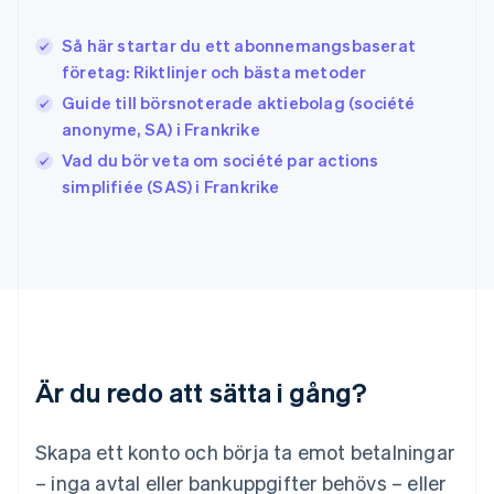
Italien
Italiano
English
Så här startar du ett abonnemangsbaserat
Japan
日本語
English
företag: Riktlinjer och bästa metoder
Kanada
Guide till börsnoterade aktiebolag (société
English
Français
anonyme, SA) i Frankrike
Kroatien
English
Italiano
Vad du bör veta om société par actions
Lettland
simplifiée (SAS) i Frankrike
English
Liechtenstein
Deutsch
English
Litauen
English
Luxemburg
Français
Deutsch
English
Malaysia
Är du redo att sätta i gång?
English
简体中文
Malta
English
Skapa ett konto och börja ta emot betalningar
Mexiko
Español
English
– inga avtal eller bankuppgifter behövs – eller