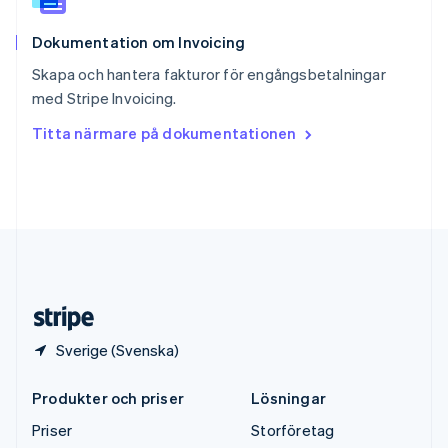
Storbritannien
English
Dokumentation om Invoicing
Sverige
Svenska
English
Skapa och hantera fakturor för engångsbetalningar
Thailand
med Stripe Invoicing.
ไทย
English
Tjeckien
Titta närmare på dokumentationen
English
Tyskland
Deutsch
English
Ungern
English
USA
English
Español
简体中文
Österrike
Deutsch
English
Sverige (Svenska)
Produkter och priser
Lösningar
Priser
Storföretag