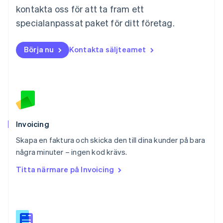
Nederländerna
kontakta oss för att ta fram ett
Nederlands
English
Norge
specialanpassat paket för ditt företag.
English
Nya Zeeland
Börja nu
Kontakta säljteamet
English
Polen
English
Portugal
Português
English
Rumänien
English
Schweiz
Invoicing
Deutsch
Français
Italiano
English
Skapa en faktura och skicka den till dina kunder på bara
Singapore
English
简体中文
några minuter – ingen kod krävs.
Slovakien
Titta närmare på Invoicing
English
Slovenien
English
Italiano
Spanien
Español
English