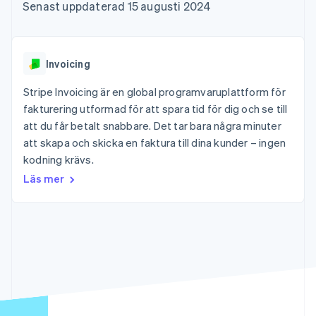
Godkännandeoptimeringar
Recognition
Företag
Senast uppdaterad 15 augusti 2024
Plattformar
Erbjud
Link
Automatiserad
SaaS
användningsbaserad
Accelererad kassaprocess
redovisning
Produktplan
fakturering
Financial Connections
Stripe Sigma
Sessions årliga
Utfärda stablecoin-
Länkade finanskontodata
Anpassade
konferens
stödda kort
Invoicing
rapporter
Karriärer
Tillhandahåll och
Efter bransch
Data Pipeline
Nyhetsrum
hantera tjänster med
Stripe Invoicing är en global programvaruplattform för
Datasynkronisering
Stripe Press
agenter
fakturering utformad för att spara tid för dig och se till
AI-företag
Kreatörsekonomi
att du får betalt snabbare. Det tar bara några minuter
Spel
att skapa och skicka en faktura till dina kunder – ingen
Besöksnäring, resor
Kontakt
Mer
Resurser
kodning krävs.
och fritid
Product roadmap
Försäkringsbolag
Kontakta säljteamet
Läs mer
Se vad som kommer härnäst
Media och
Appintegrationer
Bli partner
underhållning
Kodexempel
Radar
Ideella organisationer
Utvecklarblogg
Bedrägeribekämpning
Professionella tjänster
API-status
Offentlig sektor
Atlas
Detaljhandel
Bolagsbildning för startups
Climate
Koldioxidinfångning
Ecosystem
Identity