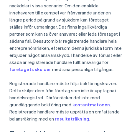
nackdelar i vissa scenarier. Om den enskilda
innehavaren till exempel var frånvarande under en
längre period på grund av sjukdom kan företaget
ställas inför utmaningar. Det finns inga likvärdiga
partner som kan ta över ansvaret eller leda företaget i
sådana fall. Dessutom bär registrerade handlare hela
entreprenörsrisken, eftersom denna juridiska form inte
erbjuder något ansvarsskydd. I händelse av förlust eller
skada är registrerade handlare fullt ansvariga för
företagets skulder
med sina personliga tillgångar.
Registrerade handlare måste följa bokföringskraven.
Detta skiljer dem från företag som inte är upptagna i
handelsregistret. Därför räcker det inte med
grundläggande bokföring med
kontantmetoden
.
Registrerade handlare måste upprätta en omfattande
balansräkning med en
resultaträkning
.