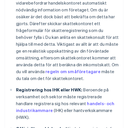
vidarebefordrar handelskontoret automatiskt
nödvändig information om företaget. Om du är
osäker är det dock bäst att bekräfta om detta har
gjorts. Därefter skickar skattekontoret ett
frågeformulär för skatteregistrering som du
behöver fylla i. Du kan anlita en skattekonsult för att
hjälpa till med detta. Viktigast av allt är att du måste
ge en realistisk uppskattning av din förväntade
omsättning, eftersom skattekontoret kommer att
använda detta för att beräkna din inkomstskatt. Om
du vill använda
regeln om småföretagare
måste
du tala om det för skattekontoret.
Registrering hos IHK eller HWK:
Beroende på
verksamhet och sektor måste registrerade
handlare registrera sig hos relevant
handels- och
industrikammare
(IHK) eller hantverkskammare
(HWK).