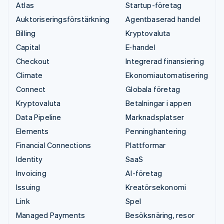
Atlas
Startup-företag
Auktoriseringsförstärkning
Agentbaserad handel
Billing
Kryptovaluta
Capital
E-handel
Checkout
Integrerad finansiering
Climate
Ekonomiautomatisering
Connect
Globala företag
Kryptovaluta
Betalningar i appen
Data Pipeline
Marknadsplatser
Elements
Penninghantering
Financial Connections
Plattformar
Identity
SaaS
Invoicing
AI-företag
Issuing
Kreatörsekonomi
Link
Spel
Managed Payments
Besöksnäring, resor