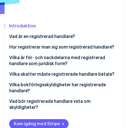
Identitetsverifiering online
Partner
Stripe App Marketplace
Introduktion
Stripe Sessions 2026
Vad är en registrerad handlare?
Se hur Stripe bygger den ekonomiska inf
Titta nu
Hur registrerar man sig som registrerad handlare?
Vilka är för- och nackdelarna med registrerad
handlare som juridisk form?
Vilka skatter måste registrerade handlare betala?
Vilka bokföringsskyldigheter har registrerade
handlare?
Vad bör registrerade handlare veta om
skyldigheter?
Kom igång med Stripe