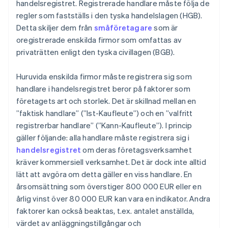
handelsregistret. Registrerade handlare måste följa de
regler som fastställs i den tyska handelslagen (HGB).
Detta skiljer dem från
småföretagare
som är
oregistrerade enskilda firmor som omfattas av
privaträtten enligt den tyska civillagen (BGB).
Huruvida enskilda firmor måste registrera sig som
handlare i handelsregistret beror på faktorer som
företagets art och storlek. Det är skillnad mellan en
”faktisk handlare” (”Ist-Kaufleute”) och en ”valfritt
registrerbar handlare” (”Kann-Kaufleute”). I princip
gäller följande: alla handlare måste registrera sig i
handelsregistret
om deras företagsverksamhet
kräver kommersiell verksamhet. Det är dock inte alltid
lätt att avgöra om detta gäller en viss handlare. En
årsomsättning som överstiger 800 000 EUR eller en
årlig vinst över 80 000 EUR kan vara en indikator. Andra
faktorer kan också beaktas, t.ex. antalet anställda,
värdet av anläggningstillgångar och