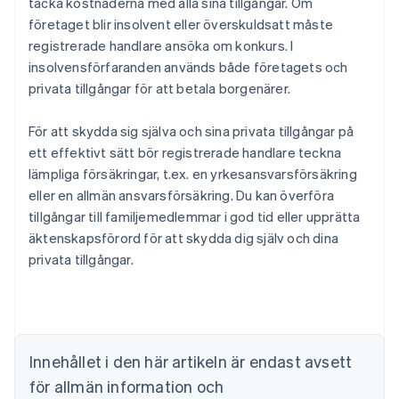
täcka kostnaderna med alla sina tillgångar. Om
företaget blir insolvent eller överskuldsatt måste
registrerade handlare ansöka om konkurs. I
insolvensförfaranden används både företagets och
privata tillgångar för att betala borgenärer.
För att skydda sig själva och sina privata tillgångar på
ett effektivt sätt bör registrerade handlare teckna
lämpliga försäkringar, t.ex. en yrkesansvarsförsäkring
eller en allmän ansvarsförsäkring. Du kan överföra
tillgångar till familjemedlemmar i god tid eller upprätta
Australien
äktenskapsförord för att skydda dig själv och dina
English
Belgien
privata tillgångar.
Nederlands
Français
Deutsch
English
Brasilien
Português
English
Bulgarien
English
Innehållet i den här artikeln är endast avsett
Cypern
för allmän information och
English