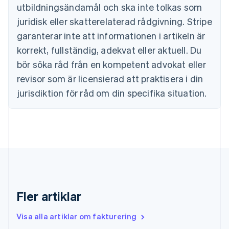
Danmark
utbildningsändamål och ska inte tolkas som
English
juridisk eller skatterelaterad rådgivning. Stripe
Estland
English
garanterar inte att informationen i artikeln är
Fastlandskina
korrekt, fullständig, adekvat eller aktuell. Du
简体中文
English
Finland
bör söka råd från en kompetent advokat eller
English
Svenska
revisor som är licensierad att praktisera i din
Frankrike
jurisdiktion för råd om din specifika situation.
Français
English
Förenade Arabemiraten
English
Gibraltar
English
Grekland
English
Hongkong SAR, Kina
English
简体中文
Indien
Fler artiklar
English
Irland
Visa alla artiklar om fakturering
English