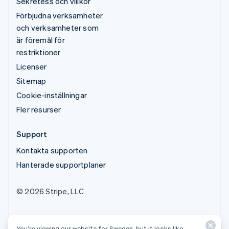
Sekretess och villkor
Förbjudna verksamheter
och verksamheter som
är föremål för
restriktioner
Licenser
Sitemap
Cookie-inställningar
Fler resurser
Support
Kontakta supporten
Hanterade supportplaner
© 2026 Stripe, LLC
You’re viewing our website for Sweden, but it looks like