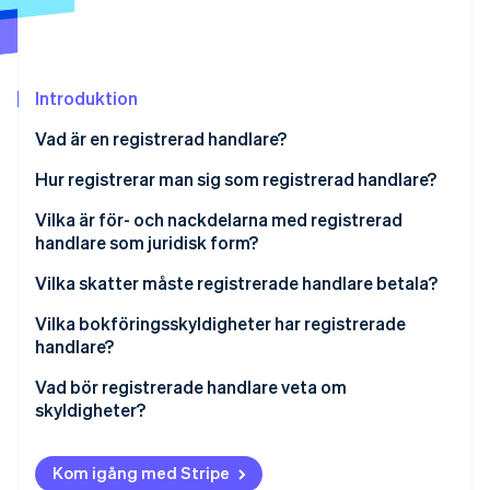
Identitetsverifiering online
Partner
Stripe App Marketplace
Introduktion
Stripe Sessions 2026
Vad är en registrerad handlare?
Se hur Stripe bygger den ekonomiska inf
Titta nu
Hur registrerar man sig som registrerad handlare?
Vilka är för- och nackdelarna med registrerad
handlare som juridisk form?
Vilka skatter måste registrerade handlare betala?
Vilka bokföringsskyldigheter har registrerade
handlare?
Vad bör registrerade handlare veta om
skyldigheter?
Kom igång med Stripe