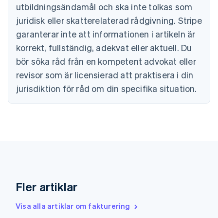
Danmark
utbildningsändamål och ska inte tolkas som
English
juridisk eller skatterelaterad rådgivning. Stripe
Estland
English
garanterar inte att informationen i artikeln är
Fastlandskina
korrekt, fullständig, adekvat eller aktuell. Du
简体中文
English
Finland
bör söka råd från en kompetent advokat eller
English
Svenska
revisor som är licensierad att praktisera i din
Frankrike
jurisdiktion för råd om din specifika situation.
Français
English
Förenade Arabemiraten
English
Gibraltar
English
Grekland
English
Hongkong SAR, Kina
English
简体中文
Indien
Fler artiklar
English
Irland
Visa alla artiklar om fakturering
English