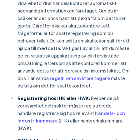
vidarebefordrar handelskontoret automatiskt
nödvändig information om företaget. Om du är
osäker är det dock bäst att bekräfta om detta har
gjorts. Därefter skickar skattekontoret ett
frågeformulär för skatteregistrering som du
behöver fylla i. Du kan anlita en skattekonsult för att
hjälpa till med detta. Viktigast av allt är att du måste
ge en realistisk uppskattning av din förväntade
omsättning, eftersom skattekontoret kommer att
använda detta för att beräkna din inkomstskatt. Om
du vill använda
regeln om småföretagare
måste
du tala om det för skattekontoret.
Registrering hos IHK eller HWK:
Beroende på
verksamhet och sektor måste registrerade
handlare registrera sig hos relevant
handels- och
industrikammare
(IHK) eller hantverkskammare
(HWK).