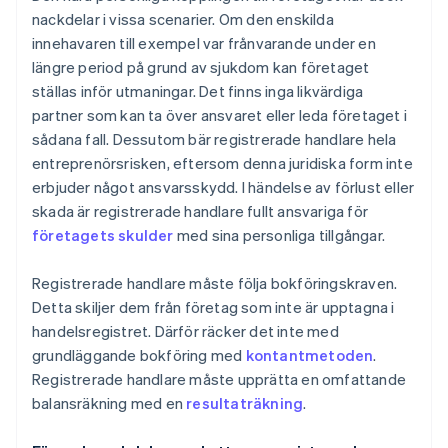
nackdelar i vissa scenarier. Om den enskilda
innehavaren till exempel var frånvarande under en
längre period på grund av sjukdom kan företaget
ställas inför utmaningar. Det finns inga likvärdiga
partner som kan ta över ansvaret eller leda företaget i
sådana fall. Dessutom bär registrerade handlare hela
entreprenörsrisken, eftersom denna juridiska form inte
erbjuder något ansvarsskydd. I händelse av förlust eller
skada är registrerade handlare fullt ansvariga för
företagets skulder
med sina personliga tillgångar.
Registrerade handlare måste följa bokföringskraven.
Detta skiljer dem från företag som inte är upptagna i
handelsregistret. Därför räcker det inte med
grundläggande bokföring med
kontantmetoden
.
Registrerade handlare måste upprätta en omfattande
balansräkning med en
resultaträkning
.