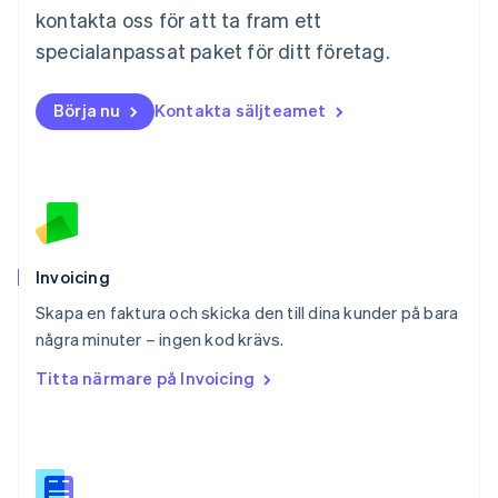
Nederländerna
kontakta oss för att ta fram ett
Nederlands
English
Norge
specialanpassat paket för ditt företag.
English
Nya Zeeland
Börja nu
Kontakta säljteamet
English
Polen
English
Portugal
Português
English
Rumänien
English
Schweiz
Invoicing
Deutsch
Français
Italiano
English
Skapa en faktura och skicka den till dina kunder på bara
Singapore
English
简体中文
några minuter – ingen kod krävs.
Slovakien
Titta närmare på Invoicing
English
Slovenien
English
Italiano
Spanien
Español
English