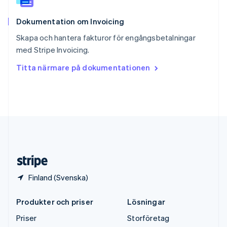
Storbritannien
English
Dokumentation om Invoicing
Sverige
Svenska
English
Skapa och hantera fakturor för engångsbetalningar
Thailand
med Stripe Invoicing.
ไทย
English
Tjeckien
Titta närmare på dokumentationen
English
Tyskland
Deutsch
English
Ungern
English
USA
English
Español
简体中文
Österrike
Deutsch
English
Finland (Svenska)
Produkter och priser
Lösningar
Priser
Storföretag