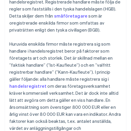
handelsregistret. Registrerade handlare måste följa de
regler som fastställs i den tyska handelslagen (HGB).
Detta skiljer dem från
småföretagare
som är
oregistrerade enskilda firmor som omfattas av
privaträtten enligt den tyska civillagen (BGB).
Huruvida enskilda firmor måste registrera sig som
handlare i handelsregistret beror på faktorer som
företagets art och storlek. Det är skillnad mellan en
”faktisk handlare” (”Ist-Kaufleute”) och en ”valfritt
registrerbar handlare” (”Kann-Kaufleute”). I princip
gäller följande: alla handlare måste registrera sig i
handelsregistret
om deras företagsverksamhet
kräver kommersiell verksamhet. Det är dock inte alltid
lätt att avgöra om detta gäller en viss handlare. En
årsomsättning som överstiger 800 000 EUR eller en
årlig vinst över 80 000 EUR kan vara en indikator. Andra
faktorer kan också beaktas, t.ex. antalet anställda,
värdet av anläggningstillgångar och