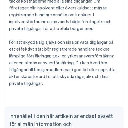
täcka kostnaderna med alla sina tillgångar. Om
företaget blir insolvent eller överskuldsatt måste
registrerade handlare ansöka om konkurs. I
insolvensförfaranden används både företagets och
privata tillgångar för att betala borgenärer.
För att skydda sig själva och sina privata tillgångar på
ett effektivt sätt bör registrerade handlare teckna
lämpliga försäkringar, t.ex. en yrkesansvarsförsäkring
eller en allmän ansvarsförsäkring. Du kan överföra
tillgångar till familjemedlemmar i god tid eller upprätta
Australien
äktenskapsförord för att skydda dig själv och dina
English
Belgien
privata tillgångar.
Nederlands
Français
Deutsch
English
Brasilien
Português
English
Bulgarien
English
Innehållet i den här artikeln är endast avsett
Cypern
för allmän information och
English