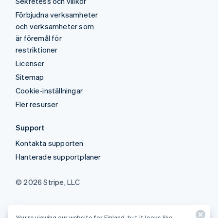
Sekretess och villkor
Förbjudna verksamheter
och verksamheter som
är föremål för
restriktioner
Licenser
Sitemap
Cookie-inställningar
Fler resurser
Support
Kontakta supporten
Hanterade supportplaner
© 2026 Stripe, LLC
You’re viewing our website for Finland, but it looks like