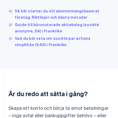
Italien
Italiano
English
Så här startar du ett abonnemangsbaserat
Japan
日本語
English
företag: Riktlinjer och bästa metoder
Kanada
Guide till börsnoterade aktiebolag (société
English
Français
anonyme, SA) i Frankrike
Kroatien
English
Italiano
Vad du bör veta om société par actions
Lettland
simplifiée (SAS) i Frankrike
English
Liechtenstein
Deutsch
English
Litauen
English
Luxemburg
Français
Deutsch
English
Malaysia
Är du redo att sätta i gång?
English
简体中文
Malta
English
Skapa ett konto och börja ta emot betalningar
Mexiko
Español
English
– inga avtal eller bankuppgifter behövs – eller