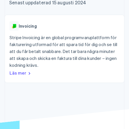
Godkännandeoptimeringar
Recognition
Företag
Senast uppdaterad 15 augusti 2024
Plattformar
Erbjud
Link
Automatiserad
SaaS
användningsbaserad
Accelererad kassaprocess
redovisning
Produktplan
fakturering
Financial Connections
Stripe Sigma
Sessions årliga
Utfärda stablecoin-
Länkade finanskontodata
Anpassade
konferens
stödda kort
Invoicing
rapporter
Karriärer
Tillhandahåll och
Efter bransch
Data Pipeline
Nyhetsrum
hantera tjänster med
Stripe Invoicing är en global programvaruplattform för
Datasynkronisering
Stripe Press
agenter
fakturering utformad för att spara tid för dig och se till
AI-företag
Kreatörsekonomi
att du får betalt snabbare. Det tar bara några minuter
Spel
att skapa och skicka en faktura till dina kunder – ingen
Besöksnäring, resor
Kontakt
Mer
Resurser
kodning krävs.
och fritid
Product roadmap
Försäkringsbolag
Kontakta säljteamet
Läs mer
Se vad som kommer härnäst
Media och
Appintegrationer
Bli partner
underhållning
Kodexempel
Radar
Ideella organisationer
Utvecklarblogg
Bedrägeribekämpning
Professionella tjänster
API-status
Offentlig sektor
Atlas
Detaljhandel
Bolagsbildning för startups
Climate
Koldioxidinfångning
Ecosystem
Identity