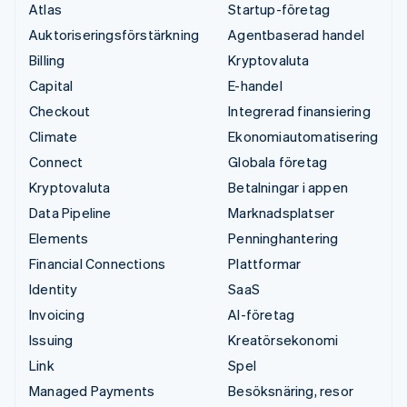
Atlas
Startup-företag
Auktoriseringsförstärkning
Agentbaserad handel
Billing
Kryptovaluta
Capital
E-handel
Checkout
Integrerad finansiering
Climate
Ekonomiautomatisering
Connect
Globala företag
Kryptovaluta
Betalningar i appen
Data Pipeline
Marknadsplatser
Elements
Penninghantering
Financial Connections
Plattformar
Identity
SaaS
Invoicing
AI-företag
Issuing
Kreatörsekonomi
Link
Spel
Managed Payments
Besöksnäring, resor