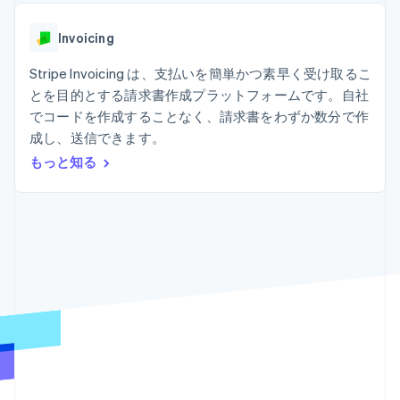
Recognition
ポーネント
SaaS
従量課金請求を提供
決済手段
製品ロードマップ
ステーブルコイン担保型
会計管理の
125 以上の決
Invoicing
Sessions 年次カンファ
のカードを発行
自動化
済手段を利用
レンス
エージェントによるサー
Stripe
可能
Terminal
Stripe Invoicing は、支払いを簡単かつ素早く受け取るこ
採用情報
ビスのプロビジョニング
Sigma
業種別
対面支払い
ニュースルーム
と管理
とを目的とする請求書作成プラットフォームです。自社
カスタムレ
Authorization
Stripe Press
でコードを作成することなく、請求書をわずか数分で作
ポート
Boost
AI 企業
Data
決済成功率の
成し、送信できます。
クリエイターエコノミ―
Pipeline
最適化
ゲーム
もっと知る
リソース
データの同
Link
ホスピタリティ、旅行、
お問い合わせ
期
スピーディー
レジャー
な決済
保険
アプリへの導入
営業にお問い合わせ
メディアおよびエンター
コードサンプル
パートナーになる
テインメント
開発者のブログ
非営利団体
API ステータス
プロフェッショナルサー
その他
ビス
Product roadmap
パブリックセクター
今後の予定を確認
小売業
Radar
不正防止
エコシステム
Atlas
スタートアップの企業設立