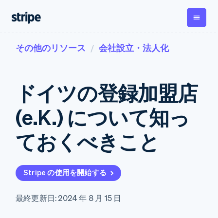
その他のリソース
会社設立・法人化
企業規模別
ドキュメント
学ぶ
支払い
収益
資金管
プラッ
理
フォー
大企業向け
Stripe のドキュメント
ブログ
とマー
Payments
Billing
スタートアップ向け
API リファレンス
導入事例
ドイツの登録加盟店
オンライン決
経常収益
ットプ
Global
ライブラリと SDK
ガイド
済
Metronome
Payouts
イス
Stripe Apps
Managed
(e.K.) について知っ
従量課金
Payments
第三者
Connec
ユースケース別
マーチャント
サブスクリ
への入
サポート
プション
オブレコード
金
ておくべきこと
プラッ
ガイド
エージェンティックコマ
サブスクリ
ソリューショ
Payment links
フォー
ース
サポートに問い合わせる
プションの
ン
決済の
E コマース / ECサイト
オンライン決済を受け付
管理サポートプラン
コーディング
管理
Invoicing
築
埋込型金融
け
プロフェッショナルサー
1 回限りまた
不要の決済ペ
Stripe の使用を開始する
請求・財務関連
構築済みの決済を実装
ビス
は継続
ージ
Checkout
グローバルビジネス
プラットフォームまたは
構築済み決済
Tax
アプリ内決済
マーケットプレイスを構
消費税と
UI
最終更新日: 2024 年 8 月 15 日
マーケットプレイス
築する
VAT の自動
Elements
資金管理
サブスクリプションを管
柔軟な UI コン
計算
Revenue
会社
プラットフォーム
理