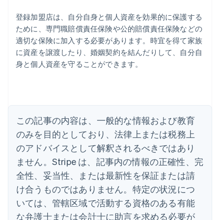
登録加盟店は、自分自身と個人資産を効果的に保護する
ために、専門職賠償責任保険や公的賠償責任保険などの
適切な保険に加入する必要があります。時宜を得て家族
アイルランド
に資産を譲渡したり、婚姻契約を結んだりして、自分自
English
身と個人資産を守ることができます。
アメリカ
English
Español
简体中文
アラブ首長国連邦
English
イギリス
English
この記事の内容は、一般的な情報および教育
イタリア
のみを目的としており、法律上または税務上
Italiano
English
インド
のアドバイスとして解釈されるべきではあり
English
ません。Stripe は、記事内の情報の正確性、完
エストニア
全性、妥当性、または最新性を保証または請
English
オーストラリア
け合うものではありません。特定の状況につ
English
いては、管轄区域で活動する資格のある有能
オーストリア
Deutsch
English
な弁護士または会計士に助言を求める必要が