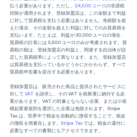
払う必要があります。ただし、
24,500 ユーロ
の非課税
控除が適用されます。登録加盟店は、この金額まで利益
に対して貿易税を支払う必要はありません。免税額を超
えた場合、その金額を超えた利益に対してのみ貿易税を
支払います。たとえば、利益が 30,000 ユーロの場合、
貿易税の計算には 5,500 ユーロのみが考慮されます。貿
易税の額は、登録加盟店の利益と、関連する自治体が設
定した貿易税率によって異なります。また、登録加盟店
は貿易税を支払っているかどうかにかかわらず、すべて
貿易税申告書を提出する必要があります。
登録加盟店は、販売された商品と提供されたサービスに
対して
VAT
を請求し、その VAT を税務署に納付する必
要があります。VAT の対象とならない企業、または小規
模起業家規則を選択した企業は免除されます。Stripe
Tax は、世界中で税金を自動的に徴収することで、税金
の徴収を簡素化します。
Stripe Tax
では、税金の還付に
必要なすべての書類にもアクセスできます。