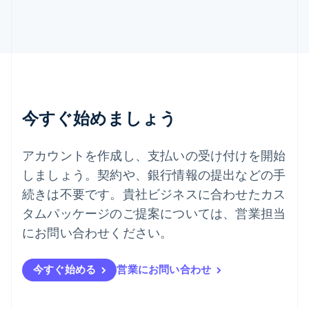
スロベニア
English
Italiano
タイ
ไทย
English
チェコ共和国
English
デンマーク
English
今すぐ始めましょう
ドイツ
Deutsch
English
ニュージーランド
アカウントを作成し、支払いの受け付けを開始
English
しましょう。契約や、銀行情報の提出などの手
ノルウェー
English
続きは不要です。貴社ビジネスに合わせたカス
ハンガリー
タムパッケージのご提案については、営業担当
English
フィンランド
にお問い合わせください。
English
Svenska
ブラジル
今すぐ始める
営業にお問い合わせ
Português
English
フランス
Français
English