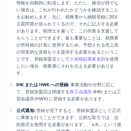
情報を自動的に転送します。ただし、確信が持てな
い場合は、これが行われたかどうかを確認すること
をお勧めします。次に、税務署から納税登録に関す
る質問票が送られてくるので、それに記入する必要
があります。税理士を雇って、この作業を支援して
もらうことができます。最も重要なことは、税務署
が所得税の計算に使用するため、予想される売上高
の現実的な見積もりを提供する必要があるというこ
とです。登録加盟店として
小規模起業家規則
を使用
したい場合、税務署にそれを伝える必要がありま
す。
IHK または HWK への登録:
事業活動や分野に応じ
て、登録加盟店は関連する
商工会議所
(IHK) または工
芸会議所 (HWK) に登録する必要があります。
公式通知:
登録が完了すると、登録加盟店として正式
に事業を行うことができます。公的な取引では、法
的形式を使用する必要があります。「e.K.」という接