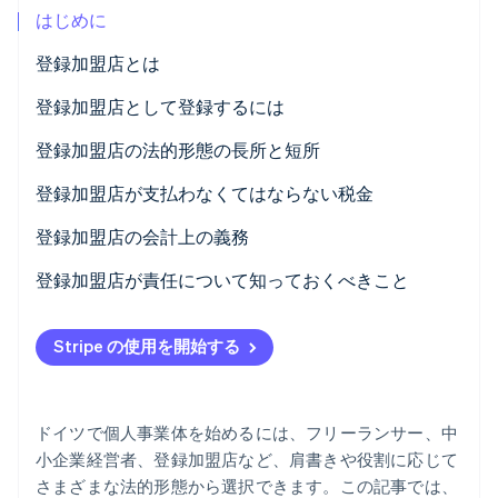
はじめに
パートナー
Climate
Stripe App Marketplace
カーボンリムーバル
登録加盟店とは
Identity
登録加盟店として登録するには
オンライン本人確認
登録加盟店の法的形態の長所と短所
登録加盟店が支払わなくてはならない税金
登録加盟店の会計上の義務
Stripe Sessions 2026
Stripe が AI の経済インフラをどのように構築しているかを
登録加盟店が責任について知っておくべきこと
ご覧ください。
こちらをご覧ください
Stripe の使用を開始する
ドイツで個人事業体を始めるには、フリーランサー、中
小企業経営者、登録加盟店など、肩書きや役割に応じて
さまざまな法的形態から選択できます。この記事では、