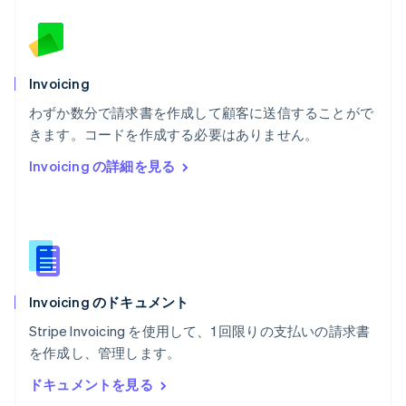
ブルガリア
English
ベルギー
Nederlands
Français
Deutsch
English
ポーランド
Invoicing
English
わずか数分で請求書を作成して顧客に送信することがで
ポルトガル
Português
English
きます。コードを作成する必要はありません。
マルタ
Invoicing の詳細を見る
English
マレーシア
English
简体中文
メキシコ
Español
English
ラトビア
English
Invoicing のドキュメント
リトアニア
English
Stripe Invoicing を使用して、1 回限りの支払いの請求書
リヒテンシュタイン
を作成し、管理します。
Deutsch
English
ルーマニア
ドキュメントを見る
English