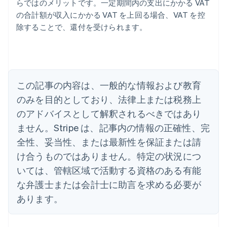
らではのメリットです。一定期間内の支出にかかる VAT
アメリカ
の合計額が収入にかかる VAT を上回る場合、VAT を控
English
Español
简体中文
アラブ首長国連邦
除することで、還付を受けられます。
English
イギリス
English
イタリア
Italiano
English
この記事の内容は、一般的な情報および教育
インド
English
のみを目的としており、法律上または税務上
エストニア
のアドバイスとして解釈されるべきではあり
English
オーストラリア
ません。Stripe は、記事内の情報の正確性、完
English
全性、妥当性、または最新性を保証または請
オーストリア
け合うものではありません。特定の状況につ
Deutsch
English
オランダ
いては、管轄区域で活動する資格のある有能
Nederlands
English
な弁護士または会計士に助言を求める必要が
カナダ
あります。
English
Français
キプロス
English