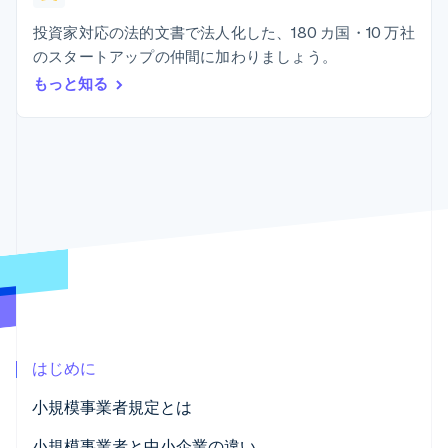
Recognition
ポーネント
SaaS
従量課金請求を提供
決済手段
製品ロードマップ
投資家対応の法的文書で法人化した、180 カ国・10 万社
ステーブルコイン担保型
会計管理の
125 以上の決
Sessions 年次カンファ
のカードを発行
のスタートアップの仲間に加わりましょう。
自動化
済手段を利用
レンス
エージェントによるサー
Stripe
可能
Terminal
もっと知る
採用情報
ビスのプロビジョニング
Sigma
業種別
対面支払い
ニュースルーム
と管理
カスタムレ
Authorization
Stripe Press
ポート
Boost
AI 企業
Data
決済成功率の
クリエイターエコノミ―
Pipeline
最適化
ゲーム
リソース
データの同
Link
ホスピタリティ、旅行、
お問い合わせ
期
スピーディー
レジャー
な決済
保険
アプリへの導入
営業にお問い合わせ
メディアおよびエンター
コードサンプル
パートナーになる
テインメント
開発者のブログ
非営利団体
API ステータス
プロフェッショナルサー
その他
ビス
Product roadmap
パブリックセクター
今後の予定を確認
小売業
はじめに
Radar
不正防止
小規模事業者規定とは
エコシステム
Atlas
小規模事業者と中小企業の違い
スタートアップの企業設立