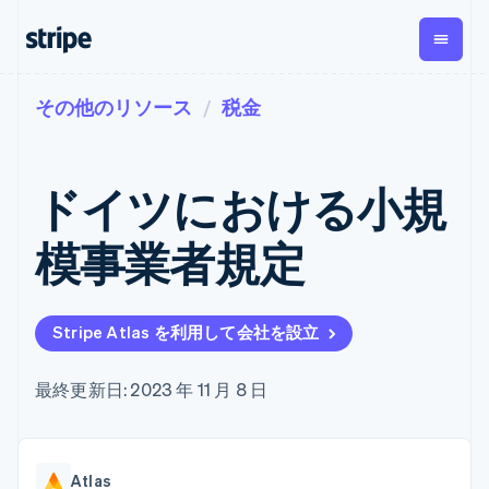
その他のリソース
税金
企業規模別
ドキュメント
学ぶ
支払い
収益
資金管
プラッ
理
フォー
大企業向け
Stripe のドキュメント
ブログ
とマー
Payments
Billing
スタートアップ向け
API リファレンス
導入事例
ドイツにおける小規
オンライン決
経常収益
ットプ
Global
ライブラリと SDK
ガイド
済
Metronome
Payouts
イス
Stripe Apps
Managed
模事業者規定
従量課金
Payments
第三者
Connec
ユースケース別
マーチャント
サブスクリ
への入
サポート
プション
オブレコード
金
プラッ
ガイド
エージェンティックコマ
サブスクリ
ソリューショ
Payment links
フォー
ース
サポートに問い合わせる
プションの
Stripe Atlas を利用して会社を設立
ン
決済の
E コマース / ECサイト
オンライン決済を受け付
管理サポートプラン
コーディング
管理
Invoicing
築
埋込型金融
け
プロフェッショナルサー
1 回限りまた
不要の決済ペ
請求・財務関連
構築済みの決済を実装
ビス
最終更新日: 2023 年 11 月 8 日
は継続
ージ
Checkout
グローバルビジネス
プラットフォームまたは
構築済み決済
Tax
アプリ内決済
マーケットプレイスを構
消費税と
UI
マーケットプレイス
築する
VAT の自動
Elements
資金管理
サブスクリプションを管
柔軟な UI コン
計算
Revenue
会社
Atlas
プラットフォーム
理