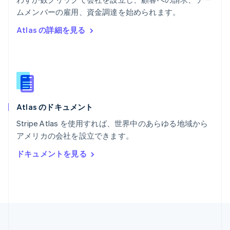
ポルトガル
Português
English
ムメンバーの雇用、資金調達を始められます。
マルタ
Atlas の詳細を見る
English
マレーシア
English
简体中文
メキシコ
Español
English
ラトビア
English
Atlas のドキュメント
リトアニア
English
Stripe Atlas を使用すれば、世界中のあらゆる地域から
リヒテンシュタイン
アメリカの会社を設立できます。
Deutsch
English
ルーマニア
ドキュメントを見る
English
ルクセンブルグ
Français
Deutsch
English
中国香港特別行政区
English
简体中文
中国本土
简体中文
English