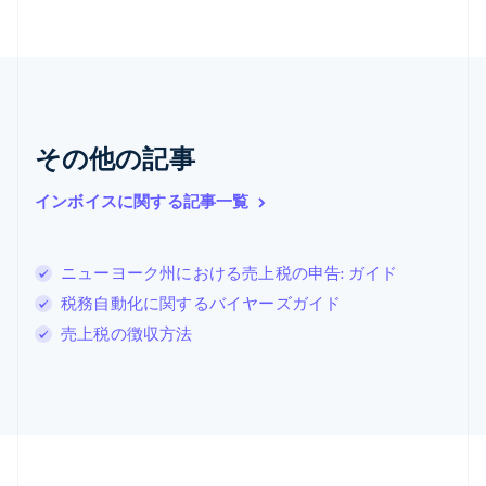
ギリシア
English
クロアチア
English
Italiano
ジブラルタル
English
シンガポール
その他の記事
English
简体中文
スイス
インボイスに関する記事一覧
Deutsch
Français
Italiano
English
スウェーデン
Svenska
English
スペイン
ニューヨーク州における売上税の申告: ガイド
Español
English
税務自動化に関するバイヤーズガイド
スロバキア
売上税の徴収方法
English
スロベニア
English
Italiano
タイ
ไทย
English
チェコ共和国
English