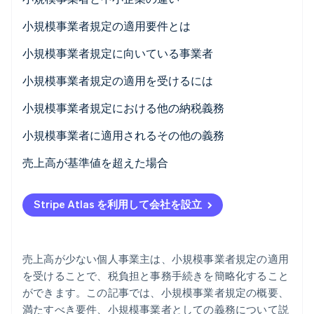
パートナー
Climate
小規模事業者規定の適用要件とは
Stripe App Marketplace
カーボンリムーバル
小規模事業者規定に向いている事業者
Identity
オンライン本人確認
小規模事業者規定の適用を受けるには
小規模事業者規定における他の納税義務
所得税
小規模事業者に適用されるその他の義務
Stripe Sessions 2026
営業税
保存期間
売上高が基準値を超えた場合
Stripe が AI の経済インフラをどのように構築しているかを
ご覧ください。
VAT
会計上の義務
税務署への通知
こちらをご覧ください
Stripe Atlas を利用して会社を設立
請求書への表示義務
VAT の請求
事前の VAT 納税申告
売上高が少ない個人事業主は、小規模事業者規定の適用
を受けることで、税負担と事務手続きを簡略化すること
ができます。この記事では、小規模事業者規定の概要、
満たすべき要件、小規模事業者としての義務について説