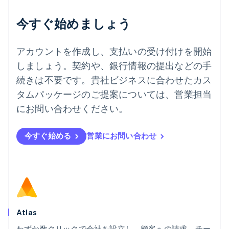
デンマーク
English
今すぐ始めましょう
ドイツ
Deutsch
English
ニュージーランド
アカウントを作成し、支払いの受け付けを開始
English
しましょう。契約や、銀行情報の提出などの手
ノルウェー
English
続きは不要です。貴社ビジネスに合わせたカス
ハンガリー
タムパッケージのご提案については、営業担当
English
フィンランド
にお問い合わせください。
English
Svenska
ブラジル
今すぐ始める
営業にお問い合わせ
Português
English
フランス
Français
English
ブルガリア
English
ベルギー
Nederlands
Français
Deutsch
English
ポーランド
Atlas
English
わずか数クリックで会社を設立し、顧客への請求、チー