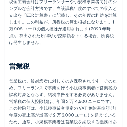
現金主義会計はフリーランサーや小規模事業者向けのシ
ンプルな会計方法です。当該課税年度のすべての収入と
支出を「EÜR 計算書」に記載し、その年度の利益を計算
します。この利益が、所得税の算出根拠になります。1
万 908 ユーロの個人控除が適用されます (2023 年時
点)。算出された所得額が控除額を下回る場合、所得税
は発生しません。
営業税
営業税は、貿易業者に対してのみ課税されます。そのた
め、フリーランスで事業を行う小規模事業者は営業税の
課税対象とならず、納税申告をする必要がありません。
営業税の個人控除額は、年間 2 万 4,500 ユーロです。
この控除額は、小規模事業者規定の VAT 免除基準額 (前
年度の売上高が最高で 2 万 2,000 ユーロ) を超えている
ため、通常、小規模事業者は営業税を納税する義務はあ