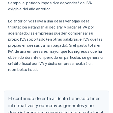
tiempo, el período impositivo dependerá del IVA
exigible del año anterior.
Lo anterior nos lleva a una de las ventajas de la
tributación estándar: al declarar y pagar el IVA por
adelantado, las empresas pueden compensar su
propio IVA soportado (en otras palabras, el IVA que las
propias empresas ya han pagado). Si el gasto total en
IVA de una empresa es mayor que los ingresos que ha
obtenido durante un período en particular, se genera un
crédito fiscal por IVA y dicha empresa recibirá un
reembolso fiscal.
Alemania
Deutsch
English
El contenido de este artículo tiene solo fines
Australia
English
informativos y educativos generales y no
Austria
debe interpretarse como asesoramiento legal