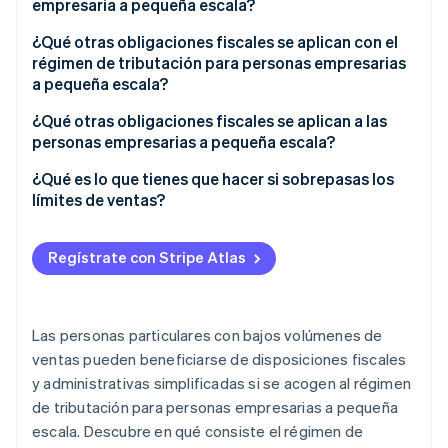
empresaria a pequeña escala?
¿Qué otras obligaciones fiscales se aplican con el
régimen de tributación para personas empresarias
a pequeña escala?
Impuesto sobre la renta
¿Qué otras obligaciones fiscales se aplican a las
personas empresarias a pequeña escala?
Impuesto comercial
Período de conservación
¿Qué es lo que tienes que hacer si sobrepasas los
IVA
límites de ventas?
Obligación contable
Notificárselo por escrito a la oficina fiscal
Identificación preceptiva en las facturas
Regístrate con Stripe Atlas
Cobrar el IVA
Hacer una declaración preliminar del IVA
Las personas particulares con bajos volúmenes de
ventas pueden beneficiarse de disposiciones fiscales
y administrativas simplificadas si se acogen al régimen
de tributación para personas empresarias a pequeña
escala. Descubre en qué consiste el régimen de