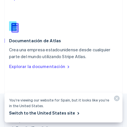
Polonia
English
Portugal
Português
English
RAE de Hong Kong, China
English
简体中文
Documentación de Atlas
Reino Unido
English
Crea una empresa estadounidense desde cualquier
República Checa
parte del mundo utilizando Stripe Atlas.
English
Rumanía
Explorar la documentación
English
Singapur
English
简体中文
Suecia
Svenska
English
Suiza
You’re viewing our website for Spain, but it looks like you’re
Deutsch
Français
Italiano
English
in the United States.
Tailandia
Switch to the United States site
ไทย
English