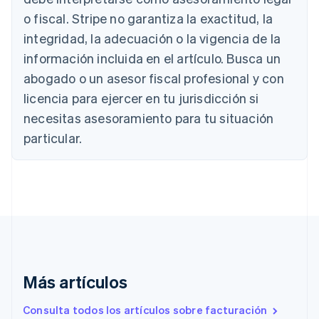
Deutsch
English
Bélgica
o fiscal. Stripe no garantiza la exactitud, la
Nederlands
Français
Deutsch
English
integridad, la adecuación o la vigencia de la
Brasil
información incluida en el artículo. Busca un
Português
English
Bulgaria
abogado o un asesor fiscal profesional y con
English
licencia para ejercer en tu jurisdicción si
Canadá
necesitas asesoramiento para tu situación
English
Français
China continental
particular.
简体中文
English
Chipre
English
Croacia
English
Italiano
Dinamarca
English
Emiratos Árabes Unidos
English
Más artículos
Eslovaquia
English
Eslovenia
Consulta todos los artículos sobre facturación