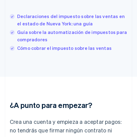
English
Italiano
España
Español
English
Declaraciones del impuesto sobre las ventas en
Estados Unidos
el estado de Nueva York: una guía
English
Español
简体中文
Estonia
Guía sobre la automatización de impuestos para
English
compradores
Finlandia
Cómo cobrar el impuesto sobre las ventas
English
Svenska
Francia
Français
English
Gibraltar
English
Grecia
English
Hungría
English
¿A punto para empezar?
India
English
Irlanda
Crea una cuenta y empieza a aceptar pagos:
English
no tendrás que firmar ningún contrato ni
Italia