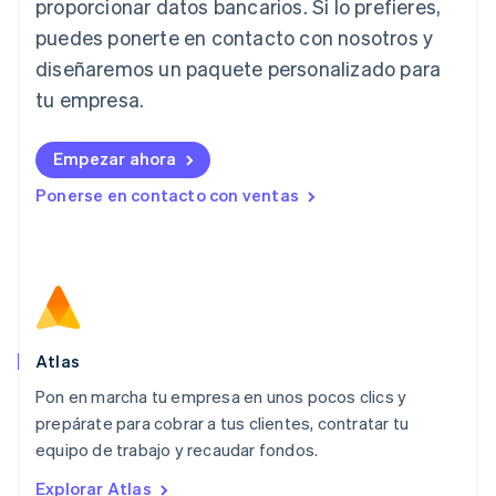
proporcionar datos bancarios. Si lo prefieres,
Italiano
English
Japón
puedes ponerte en contacto con nosotros y
日本語
English
diseñaremos un paquete personalizado para
Letonia
English
tu empresa.
Liechtenstein
Deutsch
English
Empezar ahora
Lituania
English
Ponerse en contacto con ventas
Luxemburgo
Français
Deutsch
English
Malasia
English
简体中文
Malta
English
México
Español
English
Atlas
Noruega
Pon en marcha tu empresa en unos pocos clics y
English
prepárate para cobrar a tus clientes, contratar tu
Nueva Zelanda
English
equipo de trabajo y recaudar fondos.
Países Bajos
Explorar Atlas
Nederlands
English