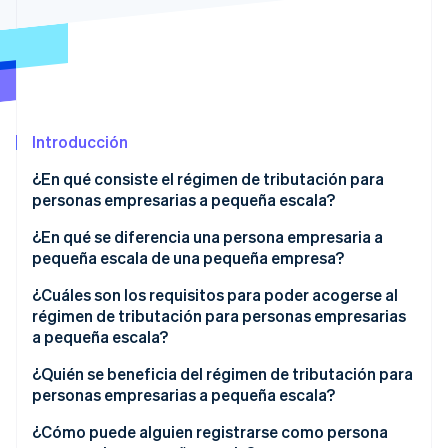
Sector público
Radar
Comercio minorista
Prevención de fraude
Atlas
Constitución de una startup
Ecosystem
Climate
Introducción
Eliminación de dióxido de carbono
Socios
Stripe App Marketplace
Identity
¿En qué consiste el régimen de tributación para
Verificación de identidad en línea
personas empresarias a pequeña escala?
¿En qué se diferencia una persona empresaria a
pequeña escala de una pequeña empresa?
¿Cuáles son los requisitos para poder acogerse al
Stripe Sessions 2026
régimen de tributación para personas empresarias
Descubre cómo Stripe está construyendo la infraestructu
a pequeña escala?
para la IA.
Ver ahora
¿Quién se beneficia del régimen de tributación para
personas empresarias a pequeña escala?
¿Cómo puede alguien registrarse como persona