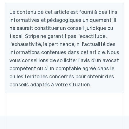
English
Autriche
Le contenu de cet article est fourni à des fins
Deutsch
English
Belgique
informatives et pédagogiques uniquement. Il
Nederlands
Français
Deutsch
English
ne saurait constituer un conseil juridique ou
Brésil
fiscal. Stripe ne garantit pas l'exactitude,
Português
English
Bulgarie
l'exhaustivité, la pertinence, ni l'actualité des
English
informations contenues dans cet article. Nous
Canada
vous conseillons de solliciter l'avis d'un avocat
English
Français
Chine continentale
compétent ou d'un comptable agréé dans le
简体中文
English
ou les territoires concernés pour obtenir des
Chypre
English
conseils adaptés à votre situation.
Croatie
English
Italiano
Danemark
English
Émirats arabes unis
English
Espagne