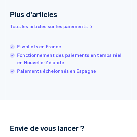
Español
English
Estonie
Plus d'articles
English
États-Unis
Tous les articles sur les paiements
English
Español
简体中文
Finlande
English
Svenska
France
E-wallets en France
Français
English
Fonctionnement des paiements en temps réel
Gibraltar
en Nouvelle-Zélande
English
Grèce
Paiements échelonnés en Espagne
English
Hongrie
English
Inde
English
Irlande
English
Italie
Italiano
English
Envie de vous lancer ?
Japon
日本語
English