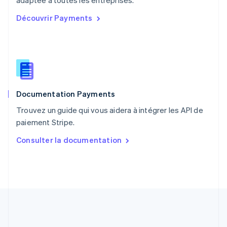
adaptée à toutes les entreprises.
Portugal
Découvrir Payments
Português
English
R.A.S. de Hong Kong, Chine
English
简体中文
République tchèque
English
Roumanie
English
Documentation Payments
Royaume-Uni
English
Trouvez un guide qui vous aidera à intégrer les API de
Singapour
paiement Stripe.
English
简体中文
Slovaquie
Consulter la documentation
English
Slovénie
English
Italiano
Suède
Svenska
English
Suisse
Deutsch
Français
Italiano
English
Thaïlande
ไทย
English