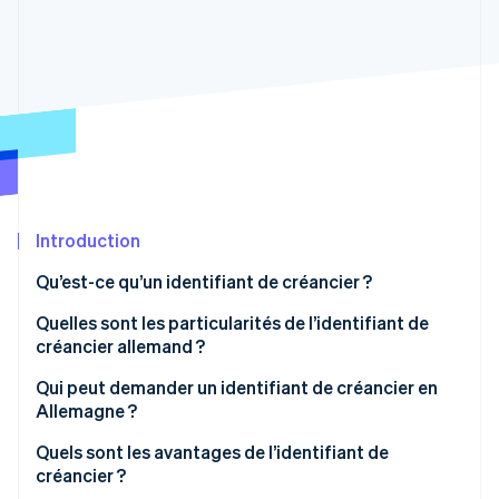
Découvrez les prochaines évolutions
Commerce en ligne
Radar
Prévention de la fraude
Écosystème
Atlas
Constitution de start-up
Partenaires
Climate
Stripe App Marketplace
Élimination du carbone
Identity
Vérification de l'identité
Introduction
Qu’est-ce qu’un identifiant de créancier ?
Quelles sont les particularités de l’identifiant de
créancier allemand ?
Stripe Sessions 2026
Découvrez comment Stripe construit l’infrastructure écono
Qui peut demander un identifiant de créancier en
Regarder la vidéo
Allemagne ?
Quels sont les avantages de l’identifiant de
créancier ?