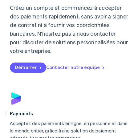
Créez un compte et commencez à accepter
Lettonie
English
des paiements rapidement, sans avoir à signer
Liechtenstein
de contrat ni à fournir vos coordonnées
Deutsch
English
Lituanie
bancaires. N'hésitez pas à nous contacter
English
pour discuter de solutions personnalisées pour
Luxembourg
votre entreprise.
Français
Deutsch
English
Malaisie
English
简体中文
Démarrer
Contacter notre équipe
Malte
English
Mexique
Español
English
Norvège
English
Nouvelle-Zélande
English
Payments
Pays-Bas
Acceptez des paiements en ligne, en personne et dans
Nederlands
English
le monde entier, grâce à une solution de paiement
Pologne
English