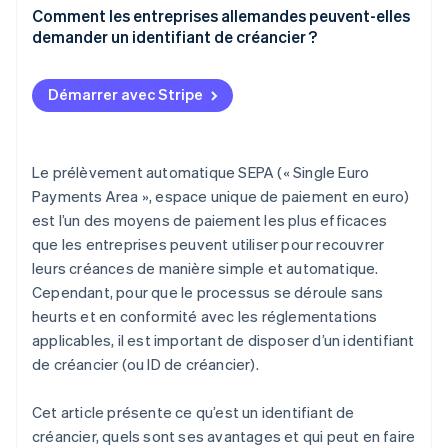
Conformité aux exigences légales et
Comment les entreprises allemandes peuvent-elles
réglementaires
demander un identifiant de créancier ?
Des opérations de paiement fluides
Accéder au formulaire
Démarrer avec Stripe
Identification unique
Sélectionner le groupe
Utilisation dans la zone SEPA
Choisir la forme juridique
Le prélèvement automatique SEPA (« Single Euro
Renforcement de la confiance
Remplir le formulaire
Payments Area », espace unique de paiement en euro)
est l’un des moyens de paiement les plus efficaces
Confirmer les informations
que les entreprises peuvent utiliser pour recouvrer
Compléter la question de sécurité
leurs créances de manière simple et automatique.
Cependant, pour que le processus se déroule sans
Soumettre la demande
heurts et en conformité avec les réglementations
Confirmer la demande
applicables, il est important de disposer d’un identifiant
de créancier (ou ID de créancier).
Recevoir l’identifiant de créancier
Envoyer l’identifiant de créancier
Cet article présente ce qu’est un identifiant de
créancier, quels sont ses avantages et qui peut en faire