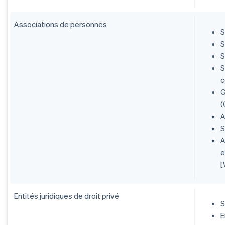
Associations de personnes
S
S
S
S
c
G
(
A
S
A
e
[
Entités juridiques de droit privé
S
E