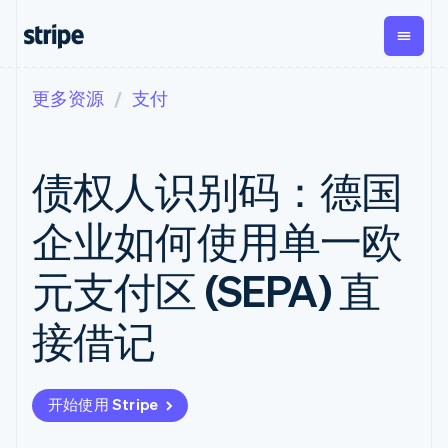
更多资源
支付
按企业阶段
文档
学习
支付
营收
资金管
平台
理
易市
大型企业
Stripe 文档
博客
Payments
Billing
初创企业
API 参考文档
客户案例
债权人识别码：德国
在线支付
经常性收入
Global
Conn
库与 SDK
指南
Payment links
Metronome
Payouts
Stripe Apps
按用量计费
平台
企业如何使用单一欧
无代码支付
Subscriptions
向第三
按应用场景
Checkout
方打款
支持
预构建支付界
订阅管理
Crypto
元支付区 (SEPA) 直
指南
智能体商务
面
Invoicing
钱包、
加密货币
获取支持
一次性或定期
Elements
稳定币
电子商务
接受线上付款
托管支持方案
灵活的 UI 组件
账单
接借记
发行和
嵌入式金融
实施预置结账流程
专业服务
Payment
Tax
发卡基
财务自动化
构建平台或交易市场
methods
销售税和增值
础设施
全球化企业
管理订阅
接入 125+ 种支
税自动化
应用内支付
提供按用量计费
付方式
Revenue
开始使用 Stripe
交易市场
发行稳定币支持的支付卡
Terminal
Recognition
公司
资金管理
通过智能体配置和管理服
线下支付
会计自动化
平台
务