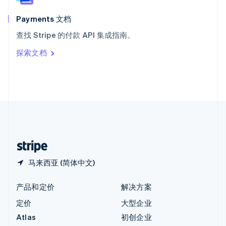
匈牙利
English
Payments 文档
意大利
查找 Stripe 的付款 API 集成指南。
Italiano
English
印度
探索文档
English
英国
English
直布罗陀
English
中国内地
简体中文
English
中国香港特别行政区
English
简体中文
马来西亚 (简体中文)
产品和定价
解决方案
定价
大型企业
Atlas
初创企业