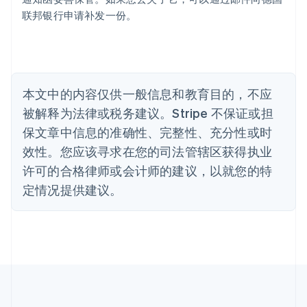
保加利亚
联邦银行申请补发一份。
English
比利时
Nederlands
Français
Deutsch
English
波兰
English
丹麦
本文中的内容仅供一般信息和教育目的，不应
English
被解释为法律或税务建议。Stripe 不保证或担
德国
保文章中信息的准确性、完整性、充分性或时
Deutsch
English
法国
效性。您应该寻求在您的司法管辖区获得执业
Français
English
许可的合格律师或会计师的建议，以就您的特
芬兰
定情况提供建议。
English
Svenska
荷兰
Nederlands
English
加拿大
English
Français
捷克
English
克罗地亚
English
Italiano