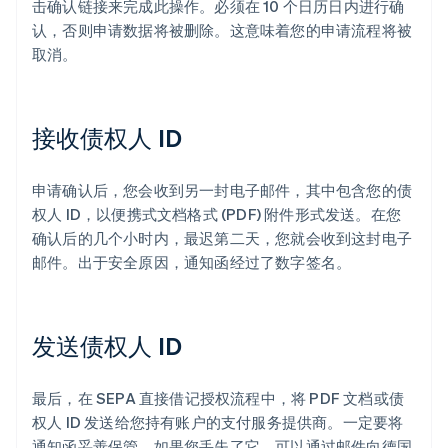
击确认链接来完成此操作。必须在 10 个日历日内进行确
认，否则申请数据将被删除。这意味着您的申请流程将被
取消。
接收债权人 ID
申请确认后，您会收到另一封电子邮件，其中包含您的债
权人 ID，以便携式文档格式 (PDF) 附件形式发送。在您
阿联酋
确认后的几个小时内，最迟第二天，您就会收到这封电子
English
爱尔兰
邮件。出于安全原因，通知函经过了数字签名。
English
爱沙尼亚
English
发送债权人 ID
奥地利
Deutsch
English
澳大利亚
最后，在 SEPA 直接借记授权流程中，将 PDF 文档或债
English
巴西
权人 ID 发送给您持有账户的支付服务提供商。一定要将
Português
English
通知函妥善保管。如果您丢失了它，可以通过邮件向德国