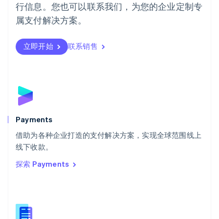
行信息。您也可以联系我们，为您的企业定制专
日本
日本語
English
属支付解决方案。
瑞典
Svenska
English
瑞士
立即开始
联系销售
Deutsch
Français
Italiano
English
塞浦路斯
English
斯洛伐克
English
斯洛文尼亚
English
Italiano
Payments
泰国
ไทย
English
借助为各种企业打造的支付解决方案，实现全球范围线上
希腊
线下收款。
English
探索 Payments
西班牙
Español
English
新加坡
English
简体中文
新西兰
English