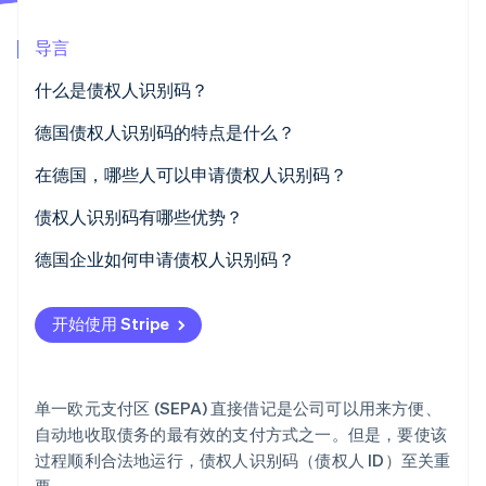
Stripe Sessions 2026
导言
了解 Stripe 如何为 AI 构建经济基础设施。
立即观看
什么是债权人识别码？
德国债权人识别码的特点是什么？
在德国，哪些人可以申请债权人识别码？
债权人识别码有哪些优势？
符合法律和监管要求
德国企业如何申请债权人识别码？
支付交易顺畅
访问申请表
开始使用 Stripe
唯一标识
选择类别
在 SEPA 区域内使用
选择您的法律形式
单一欧元支付区 (SEPA) 直接借记是公司可以用来方便、
建立信任
填写表格
自动地收取债务的最有效的支付方式之一。但是，要使该
过程顺利合法地运行，债权人识别码（债权人 ID）至关重
确认信息