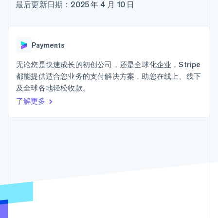
Authorization
Stripe Sigma
最后更新日期：2025 年 4 月 10 日
产品路线图
SaaS
Boost
自定义报告
Sessions 年度大会
支付成功率优
Data Pipeline
招聘
化
数据同步
资讯中心
Link
资源
Stripe Press
Payments
加速结账
按行业
应用集成
无论您是快速成长的初创公司，还是全球化企业，Stripe
AI 企业
代码示例
都能提供适合您业务的支付解决方案，助您在线上、线下
创作者经济
开发者博客
联系
游戏
API 状态
及全球各地轻松收款。
更多
酒店、旅游与休闲
联系销售
Product roadmap
了解更多
保险
成为合作伙伴
了解未来规划
媒体与娱乐
非营利组织
Radar
专业服务
欺诈防范
公共部门
Atlas
零售
初创企业注册
Climate
碳移除
生态系统
合作伙伴
Stripe App Marketplace