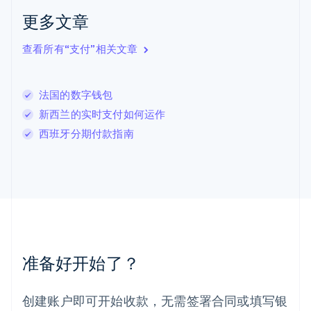
拉脱维亚
更多文章
English
立陶宛
查看所有“支付”相关文章
English
列支敦士登
Deutsch
English
卢森堡
法国的数字钱包
Français
Deutsch
English
新西兰的实时支付如何运作
罗马尼亚
西班牙分期付款指南
English
马尔他
English
马来西亚
English
简体中文
美国
English
Español
简体中文
墨西哥
Español
English
准备好开始了？
挪威
English
葡萄牙
创建账户即可开始收款，无需签署合同或填写银
Português
English