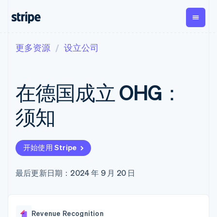
更多资源
设立公司
按企业阶段
文档
学习
支付
营收
资金管
平台
理
易市
大型企业
Stripe 文档
博客
Payments
Billing
初创企业
API 参考文档
客户案例
在德国成立 OHG：
在线支付
经常性收入
Global
Conn
库与 SDK
指南
Payment links
Metronome
Payouts
Stripe Apps
按用量计费
平台
须知
无代码支付
Subscriptions
向第三
按应用场景
Checkout
方打款
支持
预构建支付界
订阅管理
Crypto
指南
智能体商务
面
Invoicing
钱包、
加密货币
获取支持
一次性或定期
Elements
开始使用 Stripe
稳定币
电子商务
接受线上付款
托管支持方案
灵活的 UI 组件
账单
发行和
嵌入式金融
实施预置结账流程
专业服务
Payment
Tax
发卡基
财务自动化
构建平台或交易市场
最后更新日期：2024 年 9 月 20 日
methods
销售税和增值
础设施
全球化企业
管理订阅
接入 125+ 种支
税自动化
应用内支付
提供按用量计费
付方式
Revenue
交易市场
发行稳定币支持的支付卡
Terminal
Recognition
公司
资金管理
通过智能体配置和管理服
线下支付
会计自动化
Revenue Recognition
平台
务