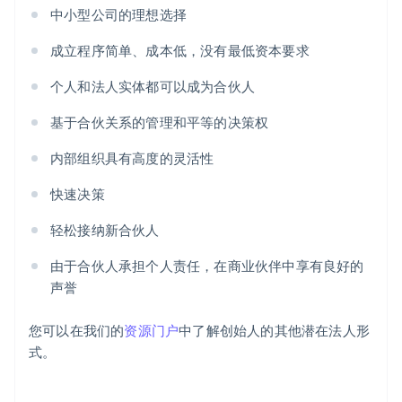
中小型公司的理想选择
成立程序简单、成本低，没有最低资本要求
个人和法人实体都可以成为合伙人
基于合伙关系的管理和平等的决策权
阿联酋
内部组织具有高度的灵活性
English
爱尔兰
快速决策
English
爱沙尼亚
轻松接纳新合伙人
English
奥地利
由于合伙人承担个人责任，在商业伙伴中享有良好的
Deutsch
English
声誉
澳大利亚
English
巴西
您可以在我们的
资源门户
中了解创始人的其他潜在法人形
Português
English
式。
保加利亚
English
比利时