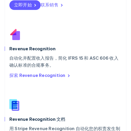
立即开始
联系销售
Svenska
English
瑞士
Deutsch
Français
Italiano
English
塞浦路斯
English
斯洛伐克
English
斯洛文尼亚
Revenue Recognition
English
Italiano
自动化并配置收入报告，简化 IFRS 15 和 ASC 606 收入
泰国
ไทย
English
确认标准的合规事务。
希腊
探索 Revenue Recognition
English
西班牙
Español
English
新加坡
English
简体中文
新西兰
English
Revenue Recognition 文档
匈牙利
English
用 Stripe Revenue Recognition 自动化您的权责发生制
意大利