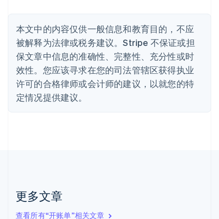
Nederlands
Français
Deutsch
English
波兰
本文中的内容仅供一般信息和教育目的，不应
English
丹麦
被解释为法律或税务建议。Stripe 不保证或担
English
保文章中信息的准确性、完整性、充分性或时
德国
效性。您应该寻求在您的司法管辖区获得执业
Deutsch
English
法国
许可的合格律师或会计师的建议，以就您的特
Français
English
定情况提供建议。
芬兰
English
Svenska
荷兰
Nederlands
English
加拿大
English
Français
捷克
English
克罗地亚
English
Italiano
更多文章
拉脱维亚
English
查看所有“开账单”相关文章
立陶宛