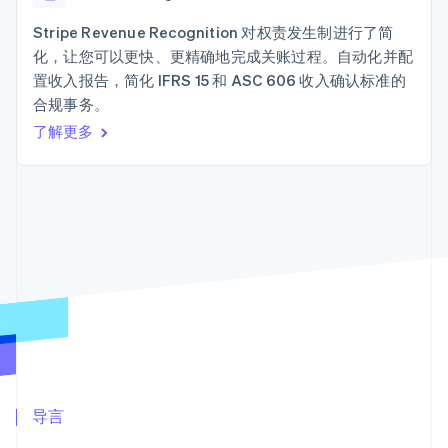
Authorization
Stripe Sigma
产品路线图
SaaS
Boost
自定义报告
Sessions 年度大会
Stripe Revenue Recognition 对权责发生制进行了简
支付成功率优
Data Pipeline
招聘
化，让您可以更快、更精确地完成关账过程。自动化并配
化
数据同步
资讯中心
Link
资源
置收入报告，简化 IFRS 15 和 ASC 606 收入确认标准的
Stripe Press
加速结账
按行业
合规事务。
应用集成
了解更多
AI 企业
代码示例
创作者经济
开发者博客
联系
游戏
API 状态
更多
酒店、旅游与休闲
联系销售
Product roadmap
保险
成为合作伙伴
了解未来规划
媒体与娱乐
非营利组织
Radar
专业服务
欺诈防范
公共部门
Atlas
零售
初创企业注册
Climate
碳移除
生态系统
合作伙伴
导言
Stripe App Marketplace