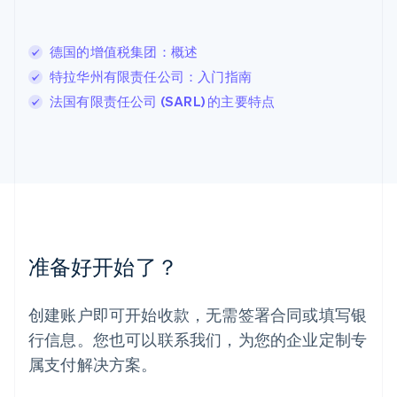
English
列支敦士登
德国的增值税集团：概述
Deutsch
English
卢森堡
特拉华州有限责任公司：入门指南
Français
Deutsch
English
法国有限责任公司 (SARL) 的主要特点
罗马尼亚
English
马尔他
English
马来西亚
English
简体中文
美国
English
Español
简体中文
墨西哥
准备好开始了？
Español
English
挪威
English
创建账户即可开始收款，无需签署合同或填写银
葡萄牙
行信息。您也可以联系我们，为您的企业定制专
Português
English
日本
属支付解决方案。
日本語
English
瑞典