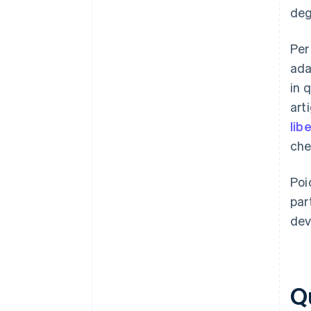
deg
Per
ada
in 
art
lib
che
Poi
par
dev
Q