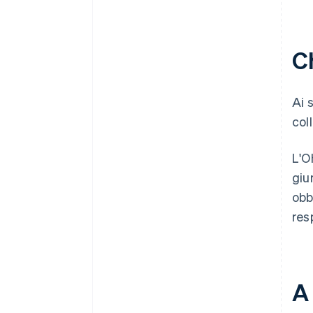
C
Ai 
col
L'O
giu
obb
res
A