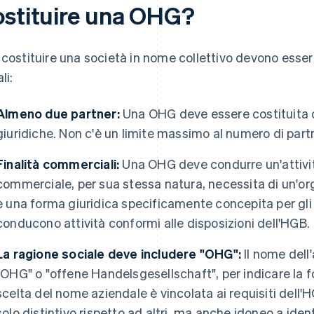
ostituire una OHG?
 costituire una società in nome collettivo devono essere
li:
Almeno due partner:
Una OHG deve essere costituita 
giuridiche. Non c'è un limite massimo al numero di part
Finalità commerciali:
Una OHG deve condurre un'attivit
commerciale, per sua stessa natura, necessita di un'
è una forma giuridica specificamente concepita per gli
conducono attività conformi alle disposizioni dell'HGB.
La ragione sociale deve includere "OHG":
Il nome dell
"OHG" o "offene Handelsgesellschaft", per indicare la fo
scelta del nome aziendale è vincolata ai requisiti del
solo distintivo rispetto ad altri, ma anche idoneo a ident