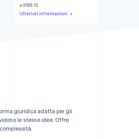
e IFRS 15.
Ulteriori informazioni
Stripe Sessions 2026
Scopri come Stripe sta
costruendo
l'infrastruttura
economica per l'IA.
Guarda ora
rma giuridica adatta per gli
vidono le stesse idee. Offre
 complessità.