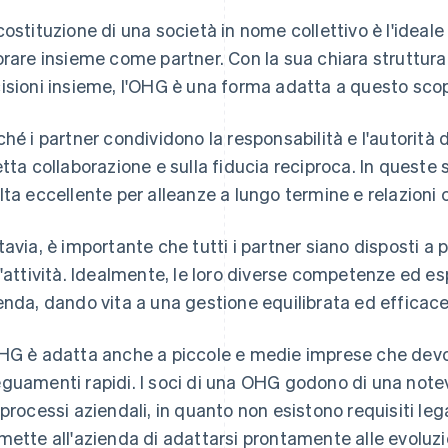
costituzione di una società in nome collettivo è l'ideale
orare insieme come partner. Con la sua chiara struttura 
isioni insieme, l'OHG è una forma adatta a questo sco
ché i partner condividono la responsabilità e l'autorità 
etta collaborazione e sulla fiducia reciproca. In queste
lta eccellente per alleanze a lungo termine e relazioni
tavia, è importante che tutti i partner siano disposti a 
l'attività. Idealmente, le loro diverse competenze ed e
enda, dando vita a una gestione equilibrata ed efficace
HG è adatta anche a piccole e medie imprese che devo
guamenti rapidi. I soci di una OHG godono di una notevo
 processi aziendali, in quanto non esistono requisiti lega
mette all'azienda di adattarsi prontamente alle evoluzio