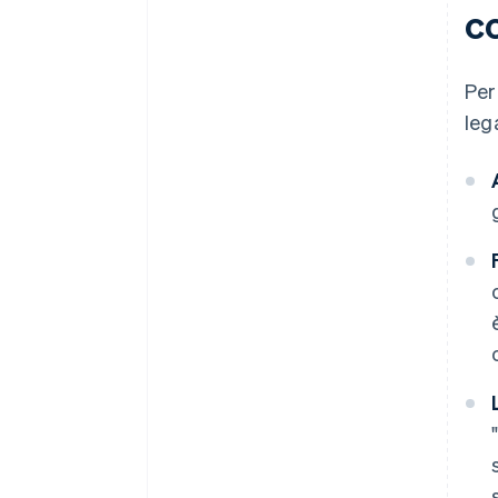
c
Per
lega