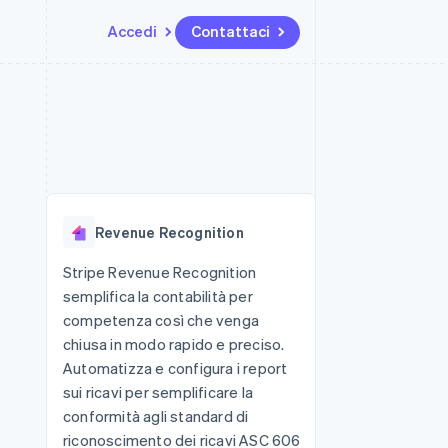
Accedi
Contattaci
Risorse
Ecosistema
Recapiti
me e marketplace
Altro
Integrazioni app
Partner
Contattaci
Product roadmap
ns
Esempi di codice
Stripe App Marketplace
Diventa nostro partner
Scopri cosa ti aspetta
 piattaforme
Blog per sviluppatori
ibero
Stato dell'API
Radar
Prevenzione delle frodi
Revenue Recognition
Atlas
Costituzione di start-up
Stripe Revenue Recognition
semplifica la contabilità per
Climate
Rimozione del carbonio
competenza così che venga
chiusa in modo rapido e preciso.
Identity
Verifica online dell'identità
Automatizza e configura i report
sui ricavi per semplificare la
conformità agli standard di
riconoscimento dei ricavi ASC 606