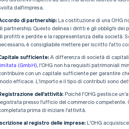
svolta dall'impresa.
Accordo di partnership:
La costituzione di una OHG ri
di partnership. Questo delinea i diritti e gli obblighi dei 
di profitti e perdite e la rappresentanza della società.
necessario, è consigliabile mettere per iscritto l'atto cos
Capitale sufficiente:
A differenza di società di capital
limitata (GmbH)
, l'OHG non ha requisiti patrimoniali mi
contribuire con un capitale sufficiente per garantire ch
modo efficace. L'importo e il tipo di contributi sono dett
Registrazione dell'attività:
Poiché l'OHG gestisce un'a
registrata presso l'ufficio del commercio competente.
completata prima di iniziare l'attività.
Iscrizione al registro delle imprese:
L'OHG acquisisce 