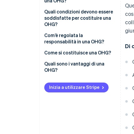
una OHG?
Que
Quali condizioni devono essere
cos
soddisfatte per costituire una
col
OHG?
giu
Com’è regolata la
responsabilità in una OHG?
Di 
Come si costituisce una OHG?
Quali sono i vantaggi di una
OHG?
Inizia a utilizzare Stripe