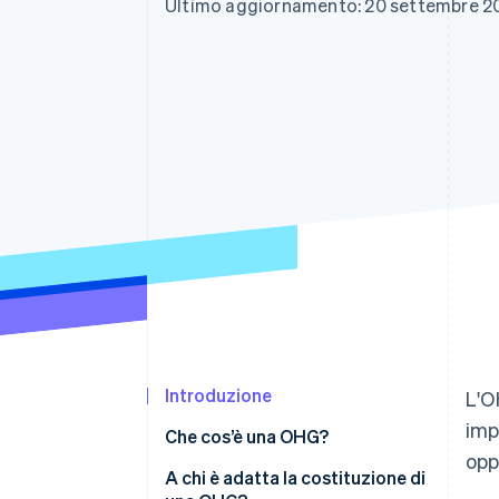
Ultimo aggiornamento: 20 settembre 2
Link
Pagamento accelerato
Financial Connections
Conti finanziari collegati
Introduzione
L'O
imp
Che cos’è una OHG?
opp
A chi è adatta la costituzione di