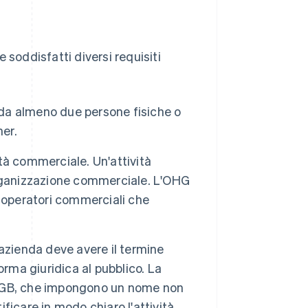
 soddisfatti diversi requisiti
da almeno due persone fisiche o
ner.
à commerciale. Un'attività
organizzazione commerciale. L'OHG
 operatori commerciali che
'azienda deve avere il termine
rma giuridica al pubblico. La
l'HGB, che impongono un nome non
ificare in modo chiaro l'attività