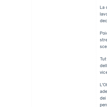
La 
lav
dec
Poi
str
sce
Tut
del
vic
L'O
ade
dei
per