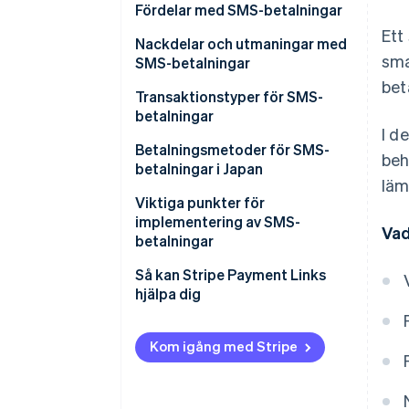
Fördelar med SMS-betalningar
Ett
Effektivare verksamhet och
Nackdelar och utmaningar med
sma
kortare tid för betalningar
SMS-betalningar
bet
Mindre hantering av
Misstas för skräppost
Transaktionstyper för SMS-
personuppgifter
betalningar
Inte levererat
I d
Minskad risk för bedrägerier
Transaktioner som inte sker i
Betalningsmetoder för SMS-
beh
Begränsat av teckengränser
fysisk miljö
betalningar i Japan
Färre sena betalningar och
läm
uteblivna betalningar
Beställningar via telefon
Viktiga punkter för
implementering av SMS-
Vad
Inkassera obetalda
betalningar
återkommande betalningar
Kan företag använda fasta
Så kan Stripe Payment Links
avsändarnummer eller vanliga
hjälpa dig
korta koder?
Finns det en funktion för
Kom igång med Stripe
automatiska utskick?
Finns det funktioner för att