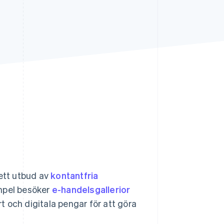
Stripe Sessions 2026
Se hur Stripe bygger den
ekonomiska
infrastrukturen för AI.
Titta nu
rett utbud av
kontantfria
empel besöker
e-handelsgallerior
 och digitala pengar för att göra