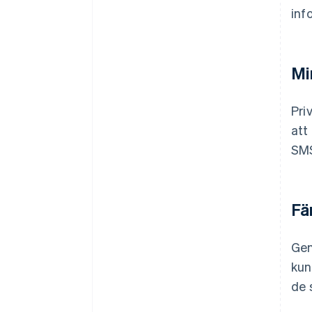
inf
Mi
Pri
att
SMS
Fä
Gen
kun
de 