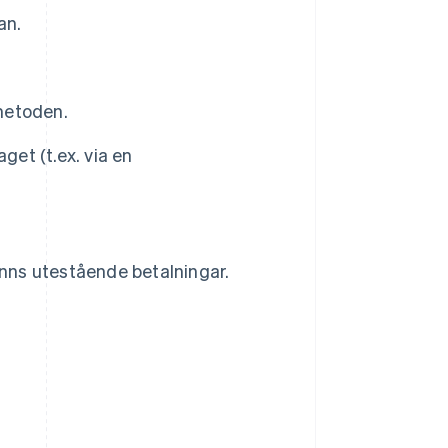
an.
metoden.
get (t.ex. via en
inns utestående betalningar.