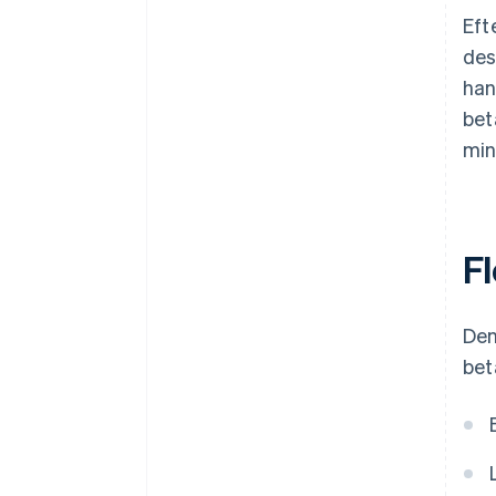
Eft
des
han
bet
min
F
Den
bet