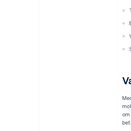
spåra leveransstatus och
kontrollera
meddelandehistoriken?
Är säkerhetsåtgärderna
tillräckliga?
V
Med
mot
om 
bet