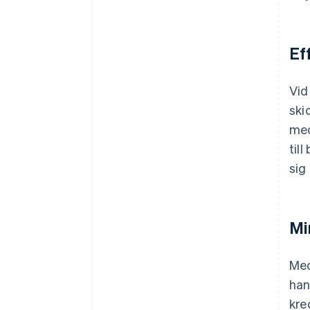
Ef
Vid
ski
med
til
sig
Mi
Med
han
kre