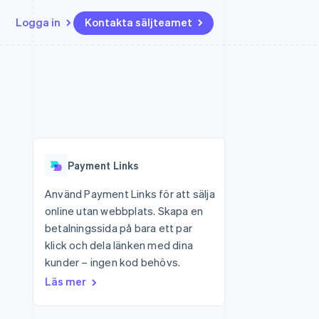
Logga in
Kontakta säljteamet
Resurser
Ecosystem
Kontakt
ch
Mer
er
Appintegrationer
Partner
Kontakta säljteamet
Product roadmap
Kodexempel
Stripe App Marketplace
Bli partner
Se vad som kommer härnäst
Utvecklarblogg
r plattformar
tid
API-status
Radar
Bedrägeribekämpning
Payment Links
Atlas
Bolagsbildning för startups
Använd Payment Links för att sälja
online utan webbplats. Skapa en
Climate
Koldioxidinfångning
betalningssida på bara ett par
klick och dela länken med dina
Identity
Identitetsverifiering online
kunder – ingen kod behövs.
Läs mer