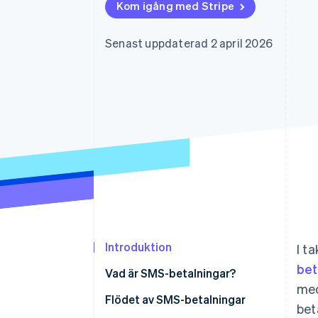
Kom igång med Stripe
Accelererad kassaprocess
Financial Connections
Länkade finanskontodata
Senast uppdaterad 2 april 2026
Introduktion
I t
bet
Vad är SMS-betalningar?
med
Flödet av SMS-betalningar
bet