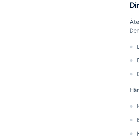
Di
Åte
Den
Här