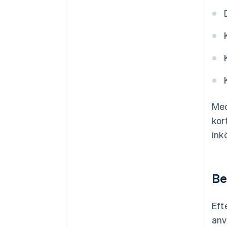
Med
kor
ink
Be
Eft
anv