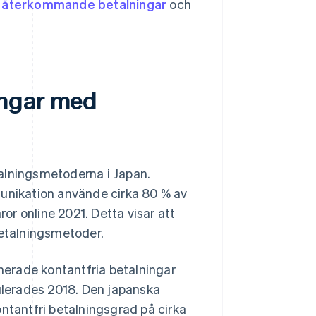
,
återkommande betalningar
och
ingar med
alningsmetoderna i Japan.
munikation
använde cirka 80 % av
r online 2021. Detta visar att
betalningsmetoder.
onerade kontantfria betalningar
erades 2018. Den japanska
ontantfri betalningsgrad på cirka