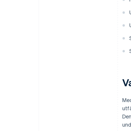
V
Med
utf
Den
und