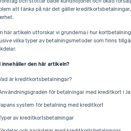
 företag och stöttar både kundnöjdhet och ökad försälj
blem att tänka på när det gäller kreditkortsbetalningar
erhet.
en här artikeln utforskar vi grunderna i hur kortbetalnin
lusive vilka typer av betalningsmetoder som finns tillg
kdelar.
 innehåller den här artikeln?
Vad är kreditkortsbetalningar?
Användningsgraden för betalningar med kreditkort i J
Japans system för betalning med kreditkort
Typer av kreditkortsbetalningar
Fördelar och nackdelar med kreditkortsbetalningar