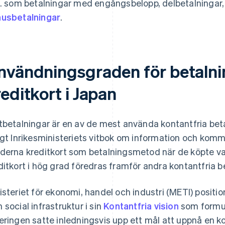
x. som betalningar med engångsbelopp, delbetalningar
usbetalningar
.
nvändningsgraden för betaln
editkort i Japan
tbetalningar är en av de mest använda kontantfria bet
igt
Inrikesministeriets vitbok om information och kom
derna kreditkort som betalningsmetod när de köpte varo
ditkort i hög grad föredras framför andra kontantfria 
isteriet för ekonomi, handel och industri (METI) positi
 social infrastruktur i sin
Kontantfria vision
som formul
eringen satte inledningsvis upp ett mål att uppnå en k