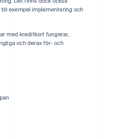
ning. Det finns dock också
, till exempel implementering och
gar med kreditkort fungerar,
ängliga och deras för- och
apan