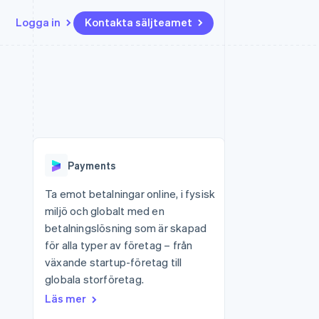
Logga in
Kontakta säljteamet
Resurser
Ecosystem
Kontakt
ch
Mer
er
Appintegrationer
Partner
Kontakta säljteamet
Product roadmap
Kodexempel
Stripe App Marketplace
Bli partner
Se vad som kommer härnäst
Utvecklarblogg
r plattformar
tid
API-status
Radar
Bedrägeribekämpning
Payments
Atlas
Bolagsbildning för startups
Ta emot betalningar online, i fysisk
miljö och globalt med en
Climate
Koldioxidinfångning
betalningslösning som är skapad
för alla typer av företag – från
Identity
Identitetsverifiering online
växande startup-företag till
globala storföretag.
Läs mer