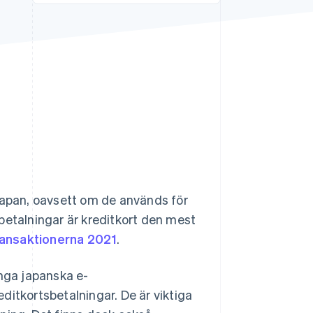
Stripe Sessions 2026
Se hur Stripe bygger den
ekonomiska
infrastrukturen för AI.
Titta nu
 Japan, oavsett om de används för
a betalningar är kreditkort den mest
ransaktionerna 2021
.
ånga japanska e-
ditkortsbetalningar. De är viktiga