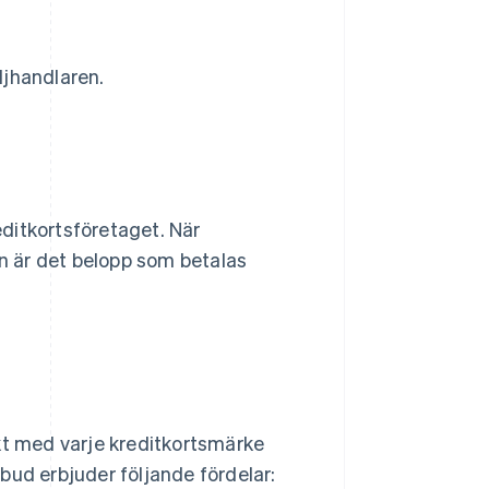
ljhandlaren.
reditkortsföretaget. När
en är det belopp som betalas
kt med varje kreditkortsmärke
d erbjuder följande fördelar: