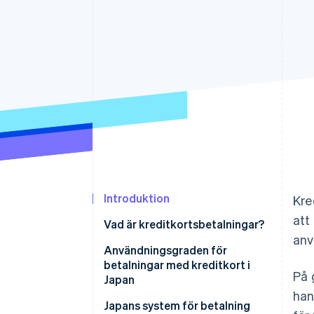
Accelererad kassaprocess
Financial Connections
Länkade finanskontodata
Introduktion
Kre
att
Vad är kreditkortsbetalningar?
anv
Användningsgraden för
betalningar med kreditkort i
På 
Japan
han
Japans system för betalning