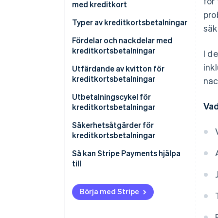
för
med kreditkort
pro
Direktavtal
Typer av kreditkortsbetalningar
säk
Betalningsombud
Betalningar med
Fördelar och nackdelar med
engångsbelopp
kreditkortsbetalningar
I d
ink
Delbetalningar
Fördelar för kunder
Utfärdande av kvitton för
kreditkortsbetalningar
nac
Löpande betalningar
Nackdelar för kunder
Utbetalningscykel för
Bonusbetalningar
Fördelar för företag
Vad
kreditkortsbetalningar
Nackdelar för företag
Säkerhetsåtgärder för
kreditkortsbetalningar
Så kan Stripe Payments hjälpa
till
Börja med Stripe