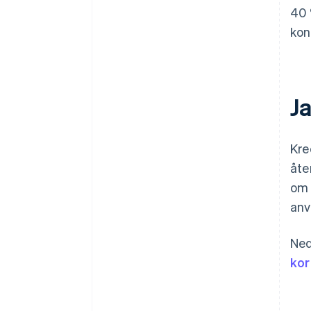
40 
kon
J
Kre
åte
om 
anv
Ned
kor