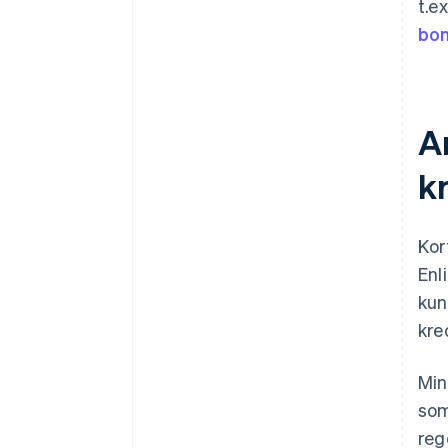
t.e
bon
A
kr
Kor
Enl
kun
kre
Min
som
reg