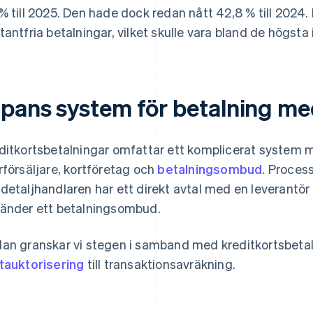
% till 2025. Den hade dock redan nått 42,8 % till 2024
tantfria betalningar, vilket skulle vara bland de högsta 
apans system för betalning me
ditkortsbetalningar omfattar ett komplicerat system me
rförsäljare, kortföretag och
betalningsombud
. Proces
detaljhandlaren har ett direkt avtal med en leverantör a
änder ett betalningsombud.
an granskar vi stegen i samband med kreditkortsbetalni
tauktorisering
till transaktionsavräkning.