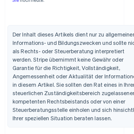
Der Inhalt dieses Artikels dient nur zu allgemeine
Informations- und Bildungszwecken und sollte ni
Australien
als Rechts- oder Steuerberatung interpretiert
English
werden. Stripe übernimmt keine Gewähr oder
Belgien
Nederlands
Français
Deutsch
English
Garantie für die Richtigkeit, Vollständigkeit,
Brasilien
Angemessenheit oder Aktualität der Information
Português
English
Bulgarien
in diesem Artikel. Sie sollten den Rat eines in Ihr
English
steuerlichen Zuständigkeitsbereich zugelassene
Dänemark
kompetenten Rechtsbeistands oder von einer
English
Deutschland
Steuerberatungsstelle einholen und sich hinsicht
Deutsch
English
Ihrer speziellen Situation beraten lassen.
Estland
English
Festlandchina