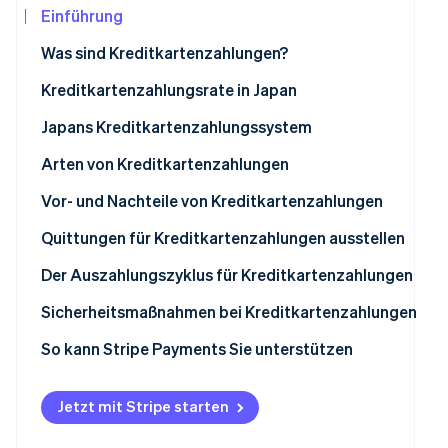
Betrugsprävention
Einführung
Ecosystem
Atlas
Was sind Kreditkartenzahlungen?
Start-up-Gründung
Partner
Stripe App-Marktplatz
Climate
Kreditkartenzahlungsrate in Japan
CO₂-Entnahme
Japans Kreditkartenzahlungssystem
Identity
Online-Identitätsprüfung
Direktvertrag
Arten von Kreditkartenzahlungen
Zahlungsdienstleister
Einmalzahlungen
Vor- und Nachteile von Kreditkartenzahlungen
Ratenzahlungen
Vorteile für Kundinnen und Kunden
Quittungen für Kreditkartenzahlungen ausstellen
Stripe-Sessions 2026
Wiederkehrende Zahlungen
Nachteile für Kundinnen und Kunden
Der Auszahlungszyklus für Kreditkartenzahlungen
Erfahren Sie, wie Stripe Lösungen für die Wir
Jetzt ansehen
Bonuszahlungen
Vorteile für Unternehmen
Sicherheitsmaßnahmen bei Kreditkartenzahlungen
Nachteile für Unternehmen
So kann Stripe Payments Sie unterstützen
Jetzt mit Stripe starten