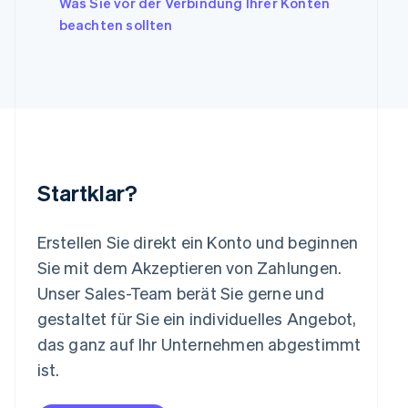
Was Sie vor der Verbindung Ihrer Konten
English
beachten sollten
Liechtenstein
Deutsch
English
Litauen
English
Luxemburg
Français
Deutsch
English
Malaysia
English
简体中文
Malta
Startklar?
English
Mexiko
Español
English
Erstellen Sie direkt ein Konto und beginnen
Neuseeland
Sie mit dem Akzeptieren von Zahlungen.
English
Niederlande
Unser Sales-Team berät Sie gerne und
Nederlands
English
gestaltet für Sie ein individuelles Angebot,
Norwegen
das ganz auf Ihr Unternehmen abgestimmt
English
Österreich
ist.
Deutsch
English
Polen