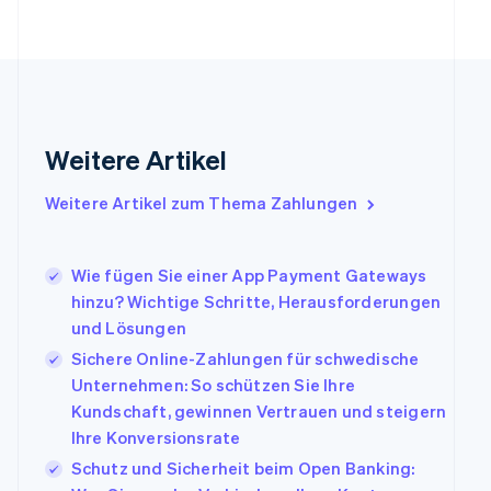
简体中文
English
Finnland
English
Svenska
Frankreich
Français
English
Gibraltar
English
Weitere Artikel
Griechenland
English
Weitere Artikel zum Thema Zahlungen
Indien
English
Irland
Wie fügen Sie einer App Payment Gateways
English
hinzu? Wichtige Schritte, Herausforderungen
Italien
und Lösungen
Italiano
English
Japan
Sichere Online-Zahlungen für schwedische
日本語
English
Unternehmen: So schützen Sie Ihre
Kanada
Kundschaft, gewinnen Vertrauen und steigern
English
Français
Ihre Konversionsrate
Kroatien
English
Italiano
Schutz und Sicherheit beim Open Banking:
Lettland