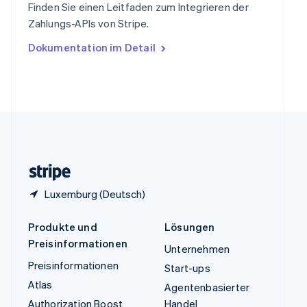
Finden Sie einen Leitfaden zum Integrieren der
Tschechische Republik
Zahlungs-APIs von Stripe.
English
Ungarn
Dokumentation im Detail
English
Vereinigte Arabische Emirate
English
Vereinigte Staaten
English
Español
简体中文
Vereinigtes Königreich
English
Zypern
English
Luxemburg (Deutsch)
Produkte und
Lösungen
Preisinformationen
Unternehmen
Preisinformationen
Start-ups
Atlas
Agentenbasierter
Authorization Boost
Handel