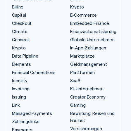
Billing
Krypto
Capital
E-Commerce
Checkout
Embedded Finance
Climate
Finanzautomatisierung
Connect
Globale Unternehmen
Krypto
In-App-Zahlungen
Data Pipeline
Marktplätze
Elements
Geldmanagement
Financial Connections
Plattformen
Identity
SaaS
Invoicing
KI-Unternehmen
Issuing
Creator Economy
Link
Gaming
Managed Payments
Bewirtung, Reisen und
Freizeit
Zahlungslinks
Versicherungen
Payments