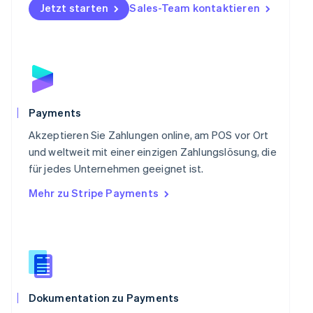
Jetzt starten
Sales-Team kontaktieren
English
Portugal
Português
English
Rumänien
English
Schweden
Svenska
English
Schweiz
Payments
Deutsch
Français
Italiano
English
Singapur
Akzeptieren Sie Zahlungen online, am POS vor Ort
English
简体中文
und weltweit mit einer einzigen Zahlungslösung, die
Slowakei
für jedes Unternehmen geeignet ist.
English
Mehr zu Stripe Payments
Slowenien
English
Italiano
Sonderverwaltungsregion Hongkong,
China
English
简体中文
Spanien
Español
English
Thailand
Dokumentation zu Payments
ไทย
English