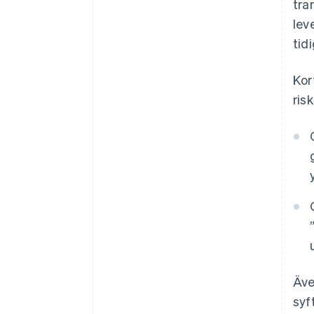
tra
lev
tid
Kor
ris
Äve
syf