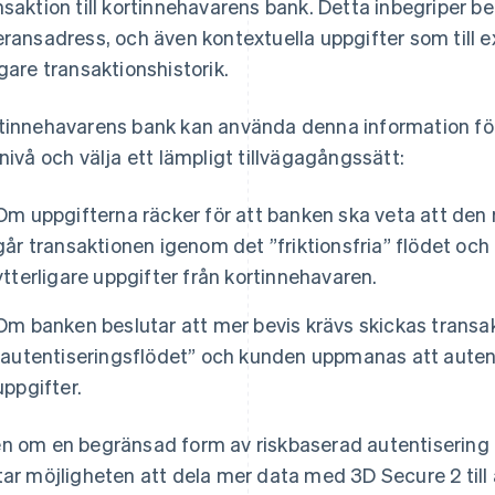
nsaktion till kortinnehavarens bank. Detta inbegriper b
eransadress, och även kontextuella uppgifter som till 
igare transaktionshistorik.
tinnehavarens bank kan använda denna information fö
knivå och välja ett lämpligt tillvägagångssätt:
Om uppgifterna räcker för att banken ska veta att den 
går transaktionen igenom det ”friktionsfria” flödet och
ytterligare uppgifter från kortinnehavaren.
Om banken beslutar att mer bevis krävs skickas trans
”autentiseringsflödet” och kunden uppmanas att auten
uppgifter.
n om en begränsad form av riskbaserad autentisering
tar möjligheten att dela mer data med 3D Secure 2 till