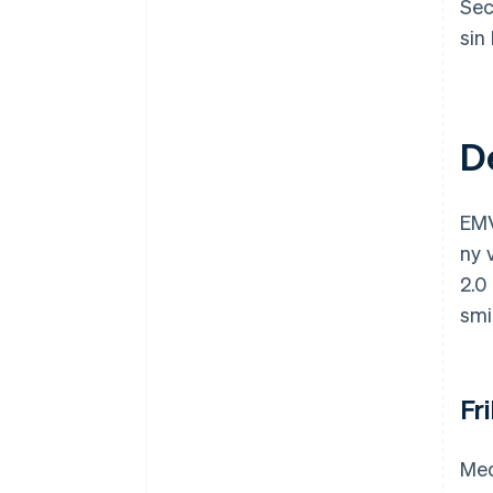
Sec
sin
D
EMV
ny 
2.0
smi
Fr
Med