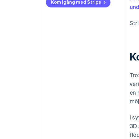
Kom igång med Stripe
un
Str
K
Tro
ver
en 
möj
I s
3D 
flö