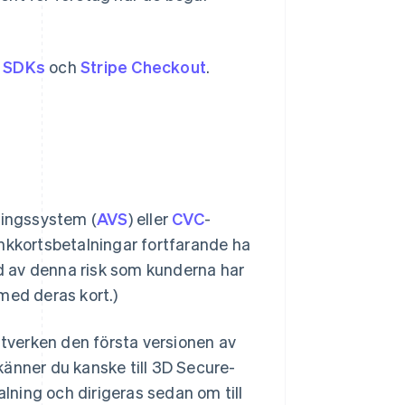
e SDKs
och
Stripe Checkout
.
ringssystem (
AVS
) eller
CVC
-
ankkortsbetalningar fortfarande ha
nd av denna risk som kunderna har
med deras kort.)
ätverken den första versionen av
känner du kanske till 3D Secure-
alning och dirigeras sedan om till