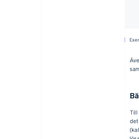
Exem
Äve
sa
Bä
Til
det
(ka
lös