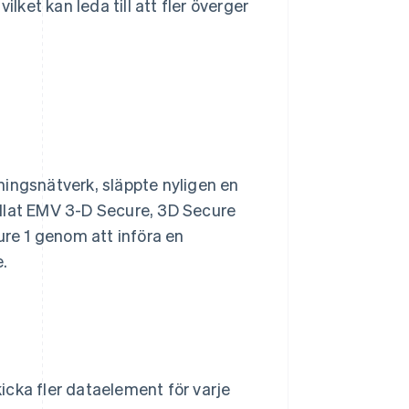
lket kan leda till att fler överger
ningsnätverk, släppte nyligen en
allat EMV 3-D Secure, 3D Secure
ure 1 genom att införa en
.
icka fler dataelement för varje