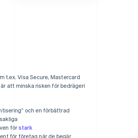
Stripe Sessions 2026
Se hur Stripe bygger den
ekonomiska
infrastrukturen för AI.
Titta nu
 t.ex. Visa Secure, Mastercard
r att minska risken för bedrägeri
ntisering” och en förbättrad
sakliga
ven för
stark
ent för företag när de begär