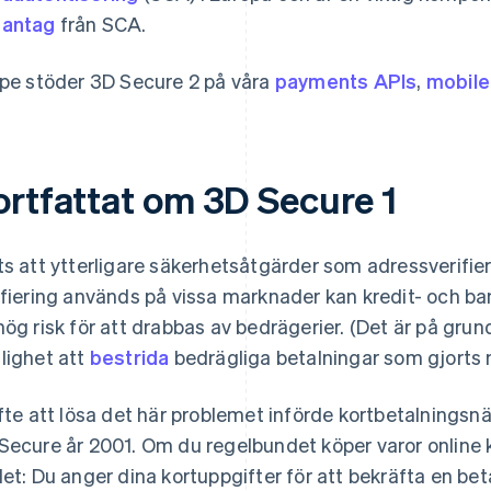
dantag
från SCA.
ipe stöder 3D Secure 2 på våra
payments APIs
,
mobil
ortfattat om 3D Secure 1
ts att ytterligare säkerhetsåtgärder som adressverifie
ifiering används på vissa marknader kan kredit- och b
hög risk för att drabbas av bedrägerier. (Det är på gru
lighet att
bestrida
bedrägliga betalningar som gjorts 
yfte att lösa det här problemet införde kortbetalningsn
Secure år 2001. Om du regelbundet köper varor online 
det: Du anger dina kortuppgifter för att bekräfta en bet