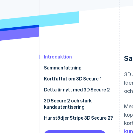
Accelererad kassaprocess
Financial Connections
Länkade finanskontodata
Introduktion
Sa
Sammanfattning
3D 
Kortfattat om 3D Secure 1
Ide
Detta är nytt med 3D Secure 2
och
Friktionsfri autentisering
3D Secure 2 och stark
Med
kundautentisering
Bättre användarupplevelse
köp
Hur stödjer Stripe 3D Secure 2?
kor
kun