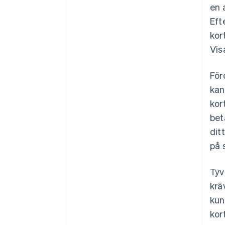
en 
Eft
kor
Vis
För
kan
kor
bet
dit
på 
Tyv
krä
kun
kor