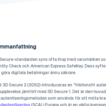
mmanfattning
Secure-standarden syns ofta ihop med varumärken som
ntity Check och American Express SafeKey. Dess syfte ä
 göra digitala betalningar ännu säkrare.
 3D Secure 2 (3DS2) introduceras en ”friktionsfri aute
upplevelse jämfört med 3D Secure 1. Det är den huvud
tautentiseringsmetoden som används för att möta kra
dautentisering
(SCA) i Europa och är en viktig kompon