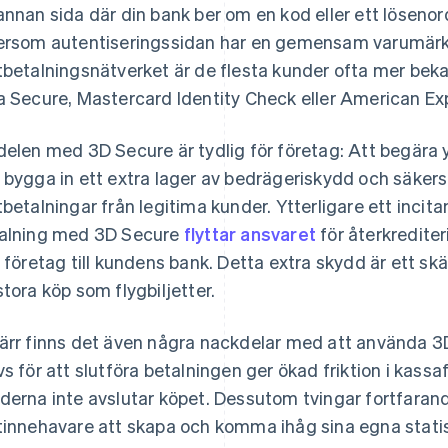
annan sida där din bank ber om en kod eller ett lösenor
ersom autentiseringssidan har en gemensam varumärk
tbetalningsnätverket är de flesta kunder ofta mer bek
a Secure, Mastercard Identity Check eller American Ex
delen med 3D Secure är tydlig för företag: Att begära y
 bygga in ett extra lager av bedrägeriskydd och säkers
tbetalningar från legitima kunder. Ytterligare ett incit
alning med 3D Secure
flyttar ansvaret
för återkrediter
t företag till kundens bank. Detta extra skydd är ett skäl
stora köp som flygbiljetter.
ärr finns det även några nackdelar med att använda 3
vs för att slutföra betalningen ger ökad friktion i kass
derna inte avslutar köpet. Dessutom tvingar fortfarand
tinnehavare att skapa och komma ihåg sina egna statis