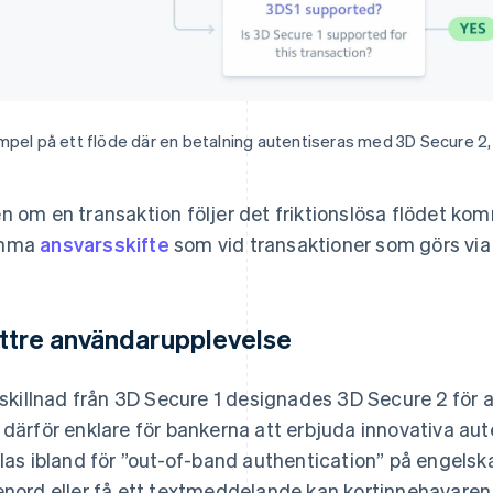
pel på ett flöde där en betalning autentiseras med 3D Secure 2,
n om en transaktion följer det friktionslösa flödet kom
mma
ansvarsskifte
som vid transaktioner som görs via 
ttre användarupplevelse
l skillnad från 3D Secure 1 designades 3D Secure 2 för
 därför enklare för bankerna att erbjuda innovativa aut
llas ibland för ”out-of-band authentication” på engelska).
enord eller få ett textmeddelande kan kortinnehavaren 