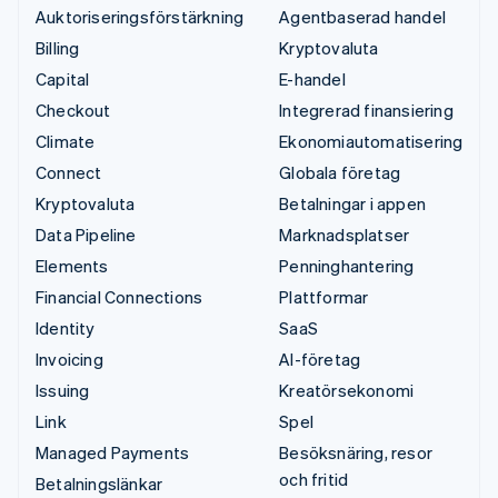
Auktoriseringsförstärkning
Agentbaserad handel
Billing
Kryptovaluta
Capital
E-handel
Checkout
Integrerad finansiering
Climate
Ekonomiautomatisering
Connect
Globala företag
Kryptovaluta
Betalningar i appen
Data Pipeline
Marknadsplatser
Elements
Penninghantering
Financial Connections
Plattformar
Identity
SaaS
Invoicing
AI-företag
Issuing
Kreatörsekonomi
Link
Spel
Managed Payments
Besöksnäring, resor
och fritid
Betalningslänkar