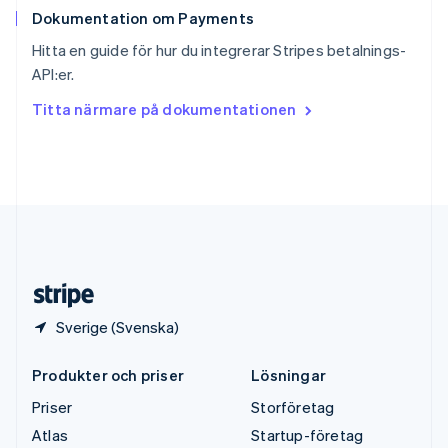
Dokumentation om Payments
Sverige
Svenska
English
Hitta en guide för hur du integrerar Stripes betalnings-
Thailand
API:er.
ไทย
English
Tjeckien
Titta närmare på dokumentationen
English
Tyskland
Deutsch
English
Ungern
English
USA
English
Español
简体中文
Österrike
Deutsch
English
Sverige (Svenska)
Produkter och priser
Lösningar
Priser
Storföretag
Atlas
Startup-företag