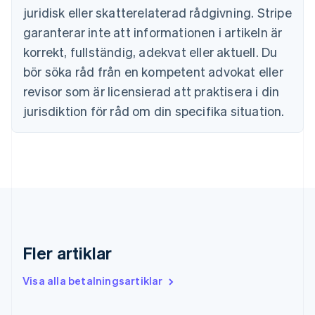
juridisk eller skatterelaterad rådgivning. Stripe
Estland
English
garanterar inte att informationen i artikeln är
Fastlandskina
korrekt, fullständig, adekvat eller aktuell. Du
简体中文
English
Finland
bör söka råd från en kompetent advokat eller
English
Svenska
revisor som är licensierad att praktisera i din
Frankrike
jurisdiktion för råd om din specifika situation.
Français
English
Förenade Arabemiraten
English
Gibraltar
English
Grekland
English
Hongkong SAR, Kina
English
简体中文
Indien
Fler artiklar
English
Irland
Visa alla betalningsartiklar
English
Italien
Italiano
English