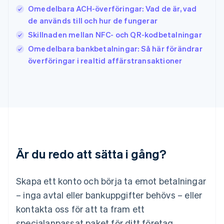
Omedelbara ACH-överföringar: Vad de är, vad
Japan
日本語
English
de används till och hur de fungerar
Kanada
Skillnaden mellan NFC- och QR-kodbetalningar
English
Français
Omedelbara bankbetalningar: Så här förändrar
Kroatien
English
Italiano
överföringar i realtid affärstransaktioner
Lettland
English
Liechtenstein
Deutsch
English
Litauen
English
Luxemburg
Français
Deutsch
English
Är du redo att sätta i gång?
Malaysia
English
简体中文
Malta
Skapa ett konto och börja ta emot betalningar
English
Mexiko
– inga avtal eller bankuppgifter behövs – eller
Español
English
kontakta oss för att ta fram ett
Nederländerna
specialanpassat paket för ditt företag.
Nederlands
English