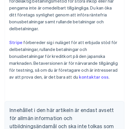
fördelaktig betalningsmetod för stora inköp eller när
pengarna inte är omedelbart tillgängliga. Du kan öka
ditt företags synlighet genom att införa räntefria
bonusbetalningar samt rullande betalningar och
delbetalningar.
Stripe
förbereder sig i nuläget för att erbjuda stöd för
delbetalningar, rullande betalningar och
bonusbetalningar för kreditkort på den japanska
marknaden. Betaversionen är för närvarande tillgänglig
Australien
för testning, så om du är företagare och är intresserad
English
Belgien
av att prova den, är det bara att du
kontaktar oss
.
Nederlands
Français
Deutsch
English
Brasilien
Português
English
Bulgarien
English
Innehållet i den här artikeln är endast avsett
Cypern
för allmän information och
English
Danmark
utbildningsändamål och ska inte tolkas som
English