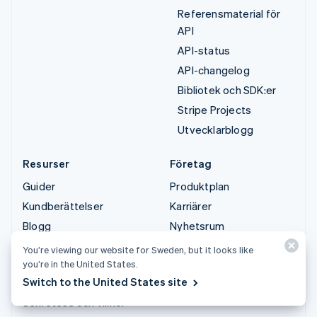
Referensmaterial för
API
API-status
API-changelog
Bibliotek och SDK:er
Stripe Projects
Utvecklarblogg
Resurser
Företag
Guider
Produktplan
Kundberättelser
Karriärer
Blogg
Nyhetsrum
Community
Stripe Press
You’re viewing our website for Sweden, but it looks like
you’re in the United States.
Sessions årliga
Kontakta säljteamet
Switch to the United States site
konferens
Sekretess och villkor