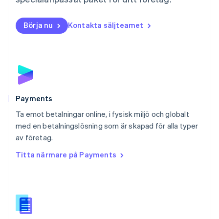
Norge
English
Börja nu
Kontakta säljteamet
Nya Zeeland
English
Polen
English
Portugal
Português
English
Rumänien
English
Payments
Schweiz
Ta emot betalningar online, i fysisk miljö och globalt
Deutsch
Français
Italiano
English
med en betalningslösning som är skapad för alla typer
Singapore
English
简体中文
av företag.
Slovakien
Titta närmare på Payments
English
Slovenien
English
Italiano
Spanien
Español
English
Storbritannien
English