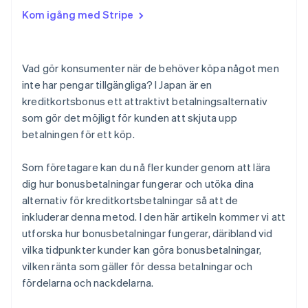
Rullande betalningar
Kan en bonusbetalning delas upp i två
delbetalningar?
Kom igång med Stripe
Vilka är skälen till att en bonusbetalning inte är
tillgänglig?
Vad gör konsumenter när de behöver köpa något men
inte har pengar tillgängliga? I Japan är en
kreditkortsbonus ett attraktivt betalningsalternativ
som gör det möjligt för kunden att skjuta upp
betalningen för ett köp.
Som företagare kan du nå fler kunder genom att lära
dig hur bonusbetalningar fungerar och utöka dina
alternativ för kreditkortsbetalningar så att de
inkluderar denna metod. I den här artikeln kommer vi att
utforska hur bonusbetalningar fungerar, däribland vid
vilka tidpunkter kunder kan göra bonusbetalningar,
vilken ränta som gäller för dessa betalningar och
fördelarna och nackdelarna.