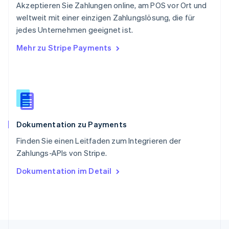
Akzeptieren Sie Zahlungen online, am POS vor Ort und
Singapur
English
简体中文
weltweit mit einer einzigen Zahlungslösung, die für
Slowakei
jedes Unternehmen geeignet ist.
English
Mehr zu Stripe Payments
Slowenien
English
Italiano
Sonderverwaltungsregion Hongkong,
China
English
简体中文
Spanien
Español
English
Dokumentation zu Payments
Thailand
ไทย
English
Finden Sie einen Leitfaden zum Integrieren der
Tschechische Republik
Zahlungs-APIs von Stripe.
English
Ungarn
Dokumentation im Detail
English
Vereinigte Arabische Emirate
English
Vereinigte Staaten
English
Español
简体中文
Vereinigtes Königreich