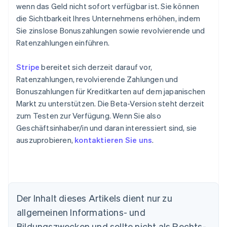
wenn das Geld nicht sofort verfügbar ist. Sie können
die Sichtbarkeit Ihres Unternehmens erhöhen, indem
Sie zinslose Bonuszahlungen sowie revolvierende und
Ratenzahlungen einführen.
Stripe
bereitet sich derzeit darauf vor,
Ratenzahlungen, revolvierende Zahlungen und
Bonuszahlungen für Kreditkarten auf dem japanischen
Markt zu unterstützen. Die Beta-Version steht derzeit
zum Testen zur Verfügung. Wenn Sie also
Geschäftsinhaber/in und daran interessiert sind, sie
auszuprobieren,
kontaktieren Sie uns
.
Der Inhalt dieses Artikels dient nur zu
allgemeinen Informations- und
Australien
Bildungszwecken und sollte nicht als Rechts-
English