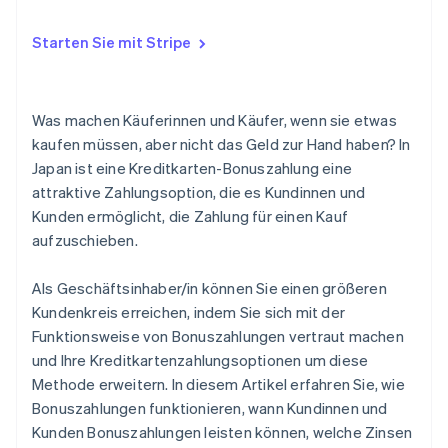
Revolvierende Zahlungen
Kann eine Bonuszahlung in zwei Raten aufgeteilt
werden?
Starten Sie mit Stripe
Aus welchen Gründen kann eine Bonuszahlung nicht
verfügbar sein?
Was machen Käuferinnen und Käufer, wenn sie etwas
kaufen müssen, aber nicht das Geld zur Hand haben? In
Japan ist eine Kreditkarten-Bonuszahlung eine
attraktive Zahlungsoption, die es Kundinnen und
Kunden ermöglicht, die Zahlung für einen Kauf
aufzuschieben.
Als Geschäftsinhaber/in können Sie einen größeren
Kundenkreis erreichen, indem Sie sich mit der
Funktionsweise von Bonuszahlungen vertraut machen
und Ihre Kreditkartenzahlungsoptionen um diese
Methode erweitern. In diesem Artikel erfahren Sie, wie
Bonuszahlungen funktionieren, wann Kundinnen und
Kunden Bonuszahlungen leisten können, welche Zinsen