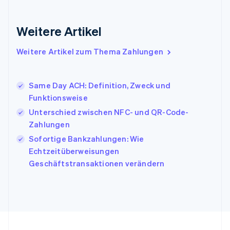
Indien
English
Weitere Artikel
Irland
English
Italien
Weitere Artikel zum Thema Zahlungen
Italiano
English
Japan
日本語
English
Same Day ACH: Definition, Zweck und
Kanada
Funktionsweise
English
Français
Unterschied zwischen NFC- und QR-Code-
Kroatien
English
Italiano
Zahlungen
Lettland
Sofortige Bankzahlungen: Wie
English
Echtzeitüberweisungen
Liechtenstein
Geschäftstransaktionen verändern
Deutsch
English
Litauen
English
Luxemburg
Français
Deutsch
English
Malaysia
English
简体中文