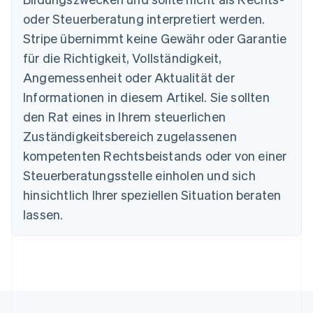
Belgien
oder Steuerberatung interpretiert werden.
Nederlands
Français
Deutsch
English
Stripe übernimmt keine Gewähr oder Garantie
Brasilien
für die Richtigkeit, Vollständigkeit,
Português
English
Bulgarien
Angemessenheit oder Aktualität der
English
Informationen in diesem Artikel. Sie sollten
Dänemark
English
den Rat eines in Ihrem steuerlichen
Deutschland
Zuständigkeitsbereich zugelassenen
Deutsch
English
Estland
kompetenten Rechtsbeistands oder von einer
English
Steuerberatungsstelle einholen und sich
Festlandchina
hinsichtlich Ihrer speziellen Situation beraten
简体中文
English
Finnland
lassen.
English
Svenska
Frankreich
Français
English
Gibraltar
English
Griechenland
English