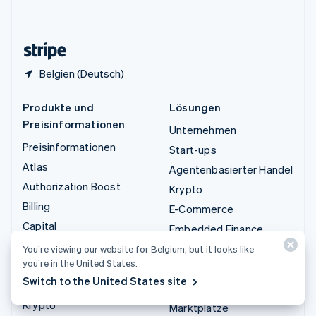
English
Zypern
English
Belgien (Deutsch)
Produkte und
Lösungen
Preisinformationen
Unternehmen
Preisinformationen
Start-ups
Atlas
Agentenbasierter Handel
Authorization Boost
Krypto
Billing
E-Commerce
Capital
Embedded Finance
Checkout
Finanzautomatisierung
You’re viewing our website for Belgium, but it looks like
you’re in the United States.
Climate
Globale Unternehmen
Switch to the United States site
Connect
In-App-Zahlungen
Krypto
Marktplätze