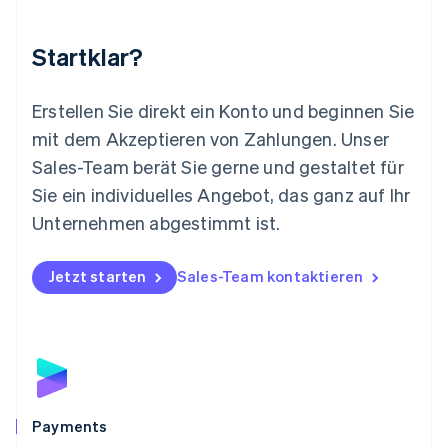
Malta
English
Startklar?
Mexiko
Español
English
Neuseeland
Erstellen Sie direkt ein Konto und beginnen Sie
English
mit dem Akzeptieren von Zahlungen. Unser
Niederlande
Nederlands
English
Sales-Team berät Sie gerne und gestaltet für
Norwegen
Sie ein individuelles Angebot, das ganz auf Ihr
English
Österreich
Unternehmen abgestimmt ist.
Deutsch
English
Polen
Jetzt starten
Sales-Team kontaktieren
English
Portugal
Português
English
Rumänien
English
Schweden
Svenska
English
Schweiz
Payments
Deutsch
Français
Italiano
English