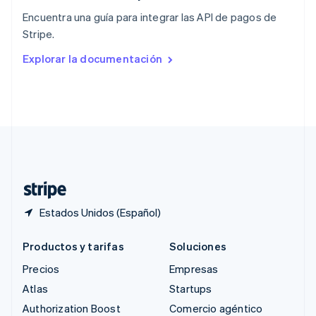
English
Encuentra una guía para integrar las API de pagos de
República Checa
Stripe.
English
Rumania
Explorar la documentación
English
Singapur
English
简体中文
Suecia
Svenska
English
Suiza
Deutsch
Français
Italiano
English
Tailandia
ไทย
English
Estados Unidos (Español)
Productos y tarifas
Soluciones
Precios
Empresas
Atlas
Startups
Authorization Boost
Comercio agéntico