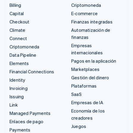
Billing
Criptomoneda
Capital
E-commerce
Checkout
Finanzas integradas
Climate
Automatización de
finanzas
Connect
Empresas
Criptomoneda
internacionales
Data Pipeline
Pagos en la aplicación
Elements
Marketplaces
Financial Connections
Gestión del dinero
Identity
Plataformas
Invoicing
SaaS
Issuing
Empresas de IA
Link
Economía de los
Managed Payments
creadores
Enlaces de pago
Juegos
Payments