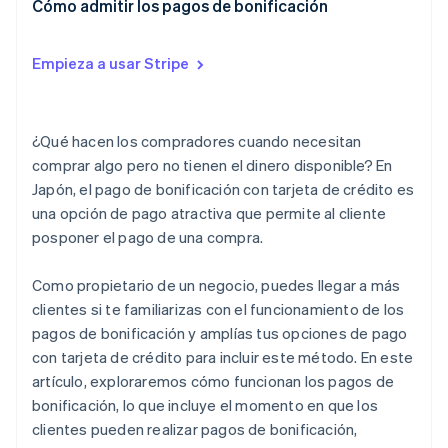
¿Cuándo no están disponibles los pagos de
Cómo admitir los pagos de bonificación
Pagos a crédito
bonificación?
¿Se puede dividir un pago de bonificación en
Empieza a usar Stripe
dos cuotas?
¿Cuáles son los motivos por los que un pago de
¿Qué hacen los compradores cuando necesitan
bonificación podría no estar disponible?
comprar algo pero no tienen el dinero disponible? En
Japón, el pago de bonificación con tarjeta de crédito es
una opción de pago atractiva que permite al cliente
posponer el pago de una compra.
Como propietario de un negocio, puedes llegar a más
clientes si te familiarizas con el funcionamiento de los
pagos de bonificación y amplías tus opciones de pago
con tarjeta de crédito para incluir este método. En este
artículo, exploraremos cómo funcionan los pagos de
bonificación, lo que incluye el momento en que los
clientes pueden realizar pagos de bonificación,