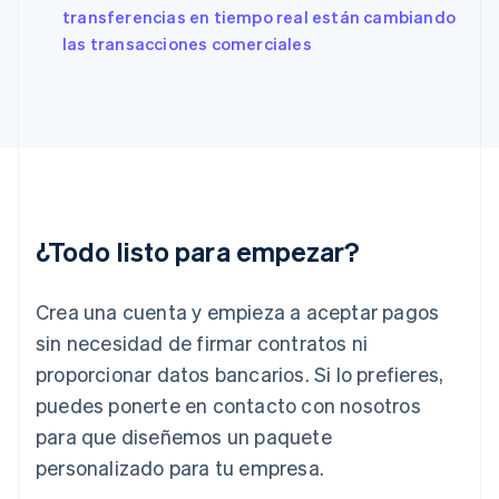
English
Svenska
transferencias en tiempo real están cambiando
Francia
las transacciones comerciales
Français
English
Gibraltar
English
Grecia
English
Hungría
English
India
English
¿Todo listo para empezar?
Irlanda
English
Crea una cuenta y empieza a aceptar pagos
Italia
Italiano
English
sin necesidad de firmar contratos ni
Japón
proporcionar datos bancarios. Si lo prefieres,
日本語
English
Letonia
puedes ponerte en contacto con nosotros
English
para que diseñemos un paquete
Liechtenstein
personalizado para tu empresa.
Deutsch
English
Lituania