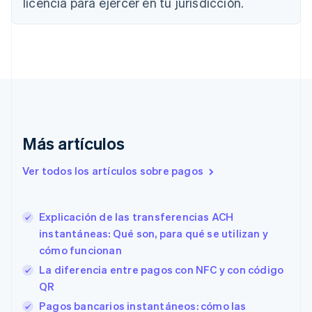
licencia para ejercer en tu jurisdicción.
English
Français
China continental
简体中文
English
Chipre
English
Croacia
English
Italiano
Dinamarca
English
Emiratos Árabes Unidos
Más artículos
English
Eslovaquia
Ver todos los artículos sobre pagos
English
Eslovenia
English
Italiano
Explicación de las transferencias ACH
España
instantáneas: Qué son, para qué se utilizan y
Español
English
cómo funcionan
Estados Unidos
English
Español
简体中文
La diferencia entre pagos con NFC y con código
Estonia
QR
English
Pagos bancarios instantáneos: cómo las
Finlandia