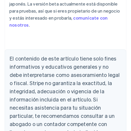
japonés. La versión beta actualmente está disponible
para pruebas, así que si eres propietario de un negocio
y estás interesado en probarla,
comunícate con
nosotros
.
El contenido de este artículo tiene solo fines
Alemania
Deutsch
English
informativos y educativos generales y no
Australia
debe interpretarse como asesoramiento legal
English
Austria
o fiscal. Stripe no garantiza la exactitud, la
Deutsch
English
integridad, adecuación o vigencia de la
Bélgica
información incluida en el artículo. Si
Nederlands
Français
Deutsch
English
Brasil
necesitas asistencia para tu situación
Português
English
particular, te recomendamos consultar a un
Bulgaria
abogado o un contador competente con
English
Canadá