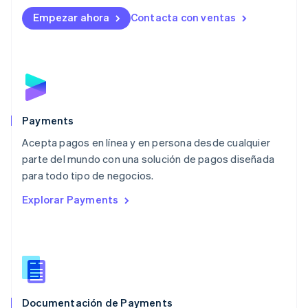
English
Empezar ahora
Contacta con ventas
Luxemburgo
Français
Deutsch
English
Malasia
English
简体中文
Malta
English
México
Español
English
Payments
Noruega
Acepta pagos en línea y en persona desde cualquier
English
parte del mundo con una solución de pagos diseñada
Nueva Zelandia
English
para todo tipo de negocios.
Países Bajos
Explorar Payments
Nederlands
English
Polonia
English
Portugal
Português
English
RAE de Hong Kong, China
English
简体中文
Documentación de Payments
Reino Unido