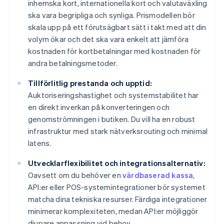
inhemska kort, internationella kort och valutaväxling
ska vara begripliga och synliga. Prismodellen bör
skala upp på ett förutsägbart sätt i takt med att din
volym ökar och det ska vara enkelt att jämföra
kostnaden för kortbetalningar med kostnaden för
andra betalningsmetoder.
Tillförlitlig prestanda och upptid:
Auktoriseringshastighet och systemstabilitet har
en direkt inverkan på konverteringen och
genomströmningen i butiken. Du vill ha en robust
infrastruktur med stark nätverksrouting och minimal
latens.
Utvecklarflexibilitet och integrationsalternativ:
Oavsett om du behöver en
värdbaserad kassa
,
API:er eller POS-systemintegrationer bör systemet
matcha dina tekniska resurser. Färdiga integrationer
minimerar komplexiteten, medan API:er möjliggör
djupare anpassning vid behov.