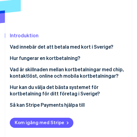
Identitetsverifiering online
Partner
Stripe App Marketplace
Introduktion
Stripe Sessions 2026
Se hur Stripe bygger den ekonomiska inf
Vad innebär det att betala med kort i Sverige?
Titta nu
Hur fungerar en kortbetalning?
Vad är skillnaden mellan kortbetalningar med chip,
kontaktlöst, online och mobila kortbetalningar?
Hur kan du välja det bästa systemet för
kortbetalning för ditt företag i Sverige?
Så kan Stripe Payments hjälpa till
Kom igång med Stripe