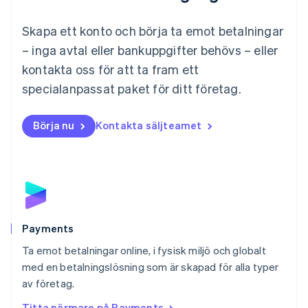
English
简体中文
Malta
Skapa ett konto och börja ta emot betalningar
English
Mexiko
– inga avtal eller bankuppgifter behövs – eller
Español
English
kontakta oss för att ta fram ett
Nederländerna
specialanpassat paket för ditt företag.
Nederlands
English
Norge
English
Börja nu
Kontakta säljteamet
Nya Zeeland
English
Polen
English
Portugal
Português
English
Rumänien
English
Payments
Schweiz
Ta emot betalningar online, i fysisk miljö och globalt
Deutsch
Français
Italiano
English
med en betalningslösning som är skapad för alla typer
Singapore
English
简体中文
av företag.
Slovakien
Titta närmare på Payments