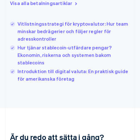
Visa alla betalningsartiklar
English
简体中文
Indien
English
Irland
Vitlistningsstrategi för kryptovalutor: Hur team
English
minskar bedrägerier och följer regler för
Italien
adresskontroller
Italiano
English
Japan
Hur tjänar stablecoin-utfärdare pengar?
日本語
English
Ekonomin, riskerna och systemen bakom
Kanada
stablecoins
English
Français
Introduktion till digital valuta: En praktisk guide
Kroatien
English
Italiano
för amerikanska företag
Lettland
English
Liechtenstein
Deutsch
English
Litauen
English
Luxemburg
Français
Deutsch
English
Är du redo att sätta i gång?
Malaysia