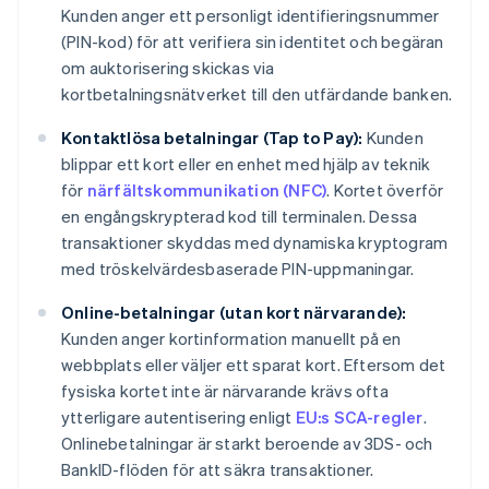
Kunden anger ett personligt identifieringsnummer
(PIN-kod) för att verifiera sin identitet och begäran
om auktorisering skickas via
kortbetalningsnätverket till den utfärdande banken.
Kontaktlösa betalningar (Tap to Pay):
Kunden
blippar ett kort eller en enhet med hjälp av teknik
för
närfältskommunikation (NFC)
. Kortet överför
en engångskrypterad kod till terminalen. Dessa
transaktioner skyddas med dynamiska kryptogram
med tröskelvärdesbaserade PIN-uppmaningar.
Online-betalningar (utan kort närvarande):
Kunden anger kortinformation manuellt på en
webbplats eller väljer ett sparat kort. Eftersom det
fysiska kortet inte är närvarande krävs ofta
ytterligare autentisering enligt
EU:s SCA-regler
.
Onlinebetalningar är starkt beroende av 3DS- och
BankID-flöden för att säkra transaktioner.