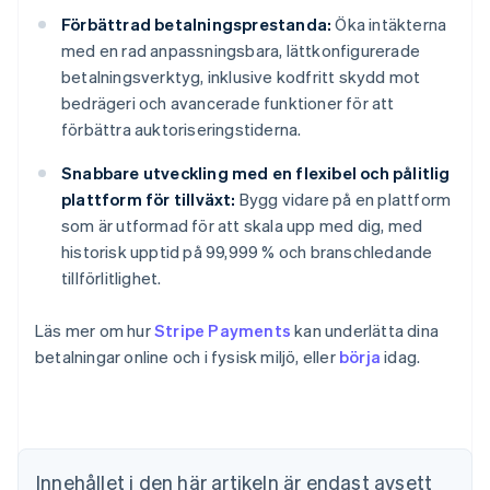
Förbättrad betalningsprestanda:
Öka intäkterna
med en rad anpassningsbara, lättkonfigurerade
betalningsverktyg, inklusive kodfritt skydd mot
bedrägeri och avancerade funktioner för att
förbättra auktoriseringstiderna.
Snabbare utveckling med en flexibel och pålitlig
plattform för tillväxt:
Bygg vidare på en plattform
som är utformad för att skala upp med dig, med
historisk upptid på 99,999 % och branschledande
tillförlitlighet.
Läs mer om hur
Stripe Payments
kan underlätta dina
betalningar online och i fysisk miljö, eller
börja
idag.
Australien
English
Belgien
Nederlands
Français
Deutsch
English
Brasilien
Innehållet i den här artikeln är endast avsett