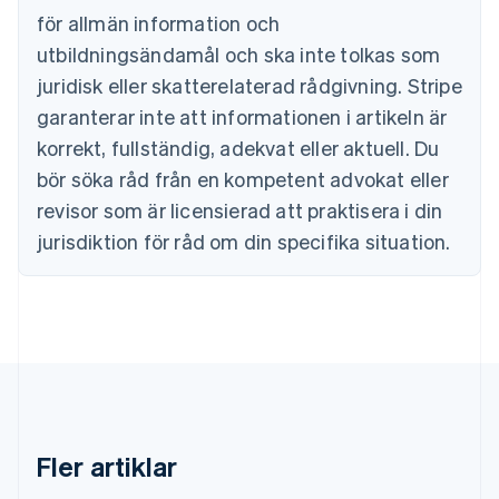
Português
English
för allmän information och
Bulgarien
utbildningsändamål och ska inte tolkas som
English
Cypern
juridisk eller skatterelaterad rådgivning. Stripe
English
garanterar inte att informationen i artikeln är
Danmark
korrekt, fullständig, adekvat eller aktuell. Du
English
Estland
bör söka råd från en kompetent advokat eller
English
revisor som är licensierad att praktisera i din
Fastlandskina
简体中文
English
jurisdiktion för råd om din specifika situation.
Finland
English
Svenska
Frankrike
Français
English
Förenade Arabemiraten
English
Gibraltar
English
Grekland
Fler artiklar
English
Hongkong SAR, Kina