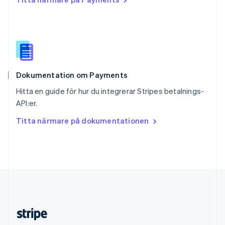
English
Slovenien
English
Italiano
Spanien
Español
English
Storbritannien
English
Dokumentation om Payments
Sverige
Svenska
English
Hitta en guide för hur du integrerar Stripes betalnings-
Thailand
API:er.
ไทย
English
Tjeckien
Titta närmare på dokumentationen
English
Tyskland
Deutsch
English
Ungern
English
USA
English
Español
简体中文
Österrike
Deutsch
English