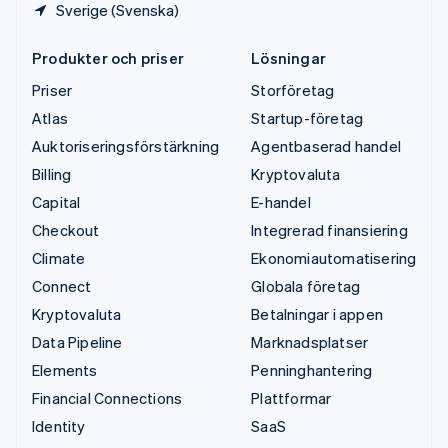
Sverige (Svenska)
Produkter och priser
Lösningar
Priser
Storföretag
Atlas
Startup-företag
Auktoriseringsförstärkning
Agentbaserad handel
Billing
Kryptovaluta
Capital
E-handel
Checkout
Integrerad finansiering
Climate
Ekonomiautomatisering
Connect
Globala företag
Kryptovaluta
Betalningar i appen
Data Pipeline
Marknadsplatser
Elements
Penninghantering
Financial Connections
Plattformar
Identity
SaaS