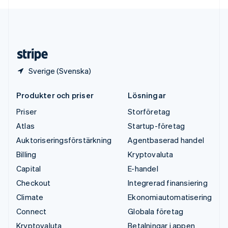
English
USA
English
Español
简体中文
Österrike
Deutsch
English
Sverige (Svenska)
Produkter och priser
Lösningar
Priser
Storföretag
Atlas
Startup-företag
Auktoriseringsförstärkning
Agentbaserad handel
Billing
Kryptovaluta
Capital
E-handel
Checkout
Integrerad finansiering
Climate
Ekonomiautomatisering
Connect
Globala företag
Kryptovaluta
Betalningar i appen