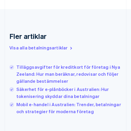
English
Gibraltar
English
Grekland
English
Fler artiklar
Hongkong SAR, Kina
English
简体中文
Indien
Visa alla betalningsartiklar
English
Irland
English
Tilläggsavgifter för kreditkort för företag i Nya
Italien
Zeeland: Hur man beräknar, redovisar och följer
Italiano
English
gällande bestämmelser
Japan
日本語
English
Säkerhet för e-plånböcker i Australien: Hur
Kanada
tokenisering skyddar dina betalningar
English
Français
Mobil e-handel i Australien: Trender, betalningar
Kroatien
English
Italiano
och strategier för moderna företag
Lettland
English
Liechtenstein