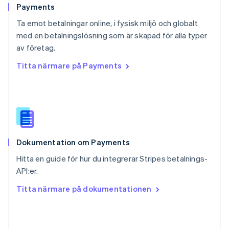
English
Payments
Schweiz
Ta emot betalningar online, i fysisk miljö och globalt
Deutsch
Français
Italiano
English
med en betalningslösning som är skapad för alla typer
Singapore
English
简体中文
av företag.
Slovakien
Titta närmare på Payments
English
Slovenien
English
Italiano
Spanien
Español
English
Storbritannien
English
Dokumentation om Payments
Sverige
Svenska
English
Hitta en guide för hur du integrerar Stripes betalnings-
Thailand
API:er.
ไทย
English
Tjeckien
Titta närmare på dokumentationen
English
Tyskland
Deutsch
English
Ungern