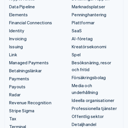
Data Pipeline
Marknadsplatser
Elements
Penninghantering
Financial Connections
Plattformar
Identity
SaaS
Invoicing
AI-företag
Issuing
Kreatörsekonomi
Link
Spel
Managed Payments
Besöksnäring, resor
och fritid
Betalningslänkar
Försäkringsbolag
Payments
Media och
Payouts
underhållning
Radar
Ideella organisationer
Revenue Recognition
Professionella tjänster
Stripe Sigma
Offentlig sektor
Tax
Detaljhandel
Terminal