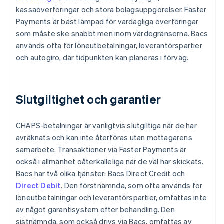
kassaöverföringar och stora bolagsuppgörelser. Faster
Payments är bäst lämpad för vardagliga överföringar
som måste ske snabbt men inom värdegränserna. Bacs
används ofta för löneutbetalningar, leverantörspartier
och autogiro, där tidpunkten kan planeras i förväg.
Slutgiltighet och garantier
CHAPS-betalningar är vanligtvis slutgiltiga när de har
avräknats och kan inte återföras utan mottagarens
samarbete. Transaktioner via Faster Payments är
också i allmänhet oåterkalleliga när de väl har skickats.
Bacs har två olika tjänster: Bacs Direct Credit och
Direct Debit
. Den förstnämnda, som ofta används för
löneutbetalningar och leverantörspartier, omfattas inte
av något garantisystem efter behandling. Den
sistnämnda, som också drivs via Bacs, omfattas av