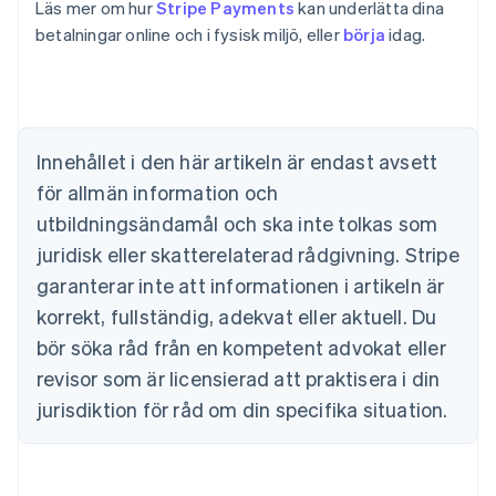
Läs mer om hur
Stripe Payments
kan underlätta dina
betalningar online och i fysisk miljö, eller
börja
idag.
Australien
English
Belgien
Nederlands
Français
Deutsch
English
Brasilien
Português
English
Innehållet i den här artikeln är endast avsett
Bulgarien
för allmän information och
English
Cypern
utbildningsändamål och ska inte tolkas som
English
juridisk eller skatterelaterad rådgivning. Stripe
Danmark
garanterar inte att informationen i artikeln är
English
Estland
korrekt, fullständig, adekvat eller aktuell. Du
English
bör söka råd från en kompetent advokat eller
Fastlandskina
revisor som är licensierad att praktisera i din
简体中文
English
Finland
jurisdiktion för råd om din specifika situation.
English
Svenska
Frankrike
Français
English
Förenade Arabemiraten