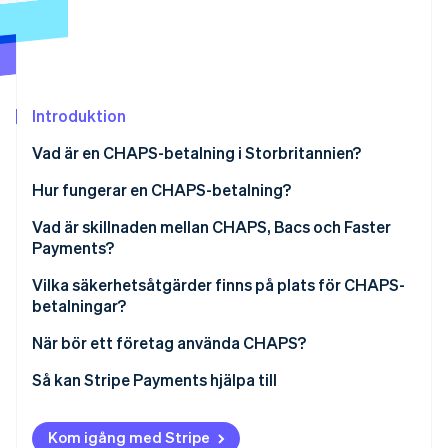
Identitetsverifiering online
Partner
Stripe App Marketplace
Introduktion
Stripe Sessions 2026
Se hur Stripe bygger den ekonomiska inf
Vad är en CHAPS-betalning i Storbritannien?
Titta nu
Hur fungerar en CHAPS-betalning?
Vad är skillnaden mellan CHAPS, Bacs och Faster
Payments?
Hastighet och drifttider
Vilka säkerhetsåtgärder finns på plats för CHAPS-
betalningar?
Betalningsgränser
När bör ett företag använda CHAPS?
Kostnad
Så kan Stripe Payments hjälpa till
Typiska användningsfall
Slutgiltighet och garantier
Kom igång med Stripe