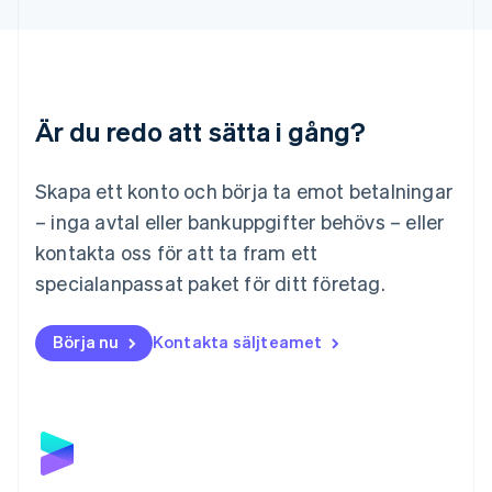
Deutsch
English
Litauen
English
Luxemburg
Français
Deutsch
English
Är du redo att sätta i gång?
Malaysia
English
简体中文
Malta
Skapa ett konto och börja ta emot betalningar
English
Mexiko
– inga avtal eller bankuppgifter behövs – eller
Español
English
kontakta oss för att ta fram ett
Nederländerna
specialanpassat paket för ditt företag.
Nederlands
English
Norge
English
Börja nu
Kontakta säljteamet
Nya Zeeland
English
Polen
English
Portugal
Português
English
Rumänien