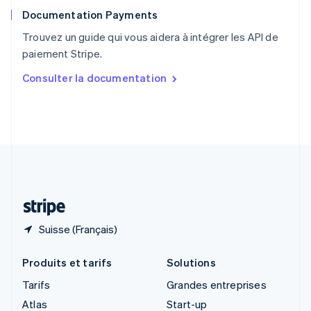
English
Documentation Payments
Royaume-Uni
English
Trouvez un guide qui vous aidera à intégrer les API de
Singapour
paiement Stripe.
English
简体中文
Slovaquie
Consulter la documentation
English
Slovénie
English
Italiano
Suède
Svenska
English
Suisse
Deutsch
Français
Italiano
English
Thaïlande
ไทย
English
Suisse (Français)
Produits et tarifs
Solutions
Tarifs
Grandes entreprises
Atlas
Start-up