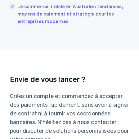
Français
English
Le commerce mobile en Australie : tendances,
Gibraltar
English
moyens de paiement et stratégie pour les
Grèce
entreprises modernes
English
Hongrie
English
Inde
English
Irlande
English
Italie
Italiano
English
Envie de vous lancer ?
Japon
日本語
English
Créez un compte et commencez à accepter
Lettonie
English
des paiements rapidement, sans avoir à signer
Liechtenstein
de contrat ni à fournir vos coordonnées
Deutsch
English
Lituanie
bancaires. N'hésitez pas à nous contacter
English
pour discuter de solutions personnalisées pour
Luxembourg