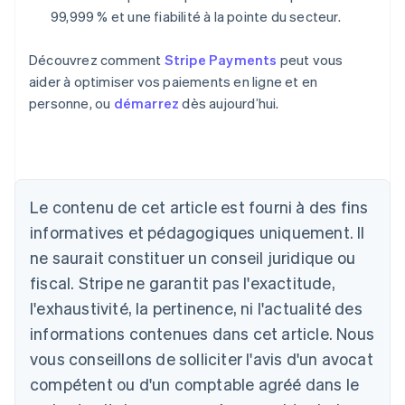
99,999 % et une fiabilité à la pointe du secteur.
Découvrez comment
Stripe Payments
peut vous
aider à optimiser vos paiements en ligne et en
personne, ou
démarrez
dès aujourd’hui.
Le contenu de cet article est fourni à des fins
Allemagne
Deutsch
English
informatives et pédagogiques uniquement. Il
Australie
ne saurait constituer un conseil juridique ou
English
Autriche
fiscal. Stripe ne garantit pas l'exactitude,
Deutsch
English
l'exhaustivité, la pertinence, ni l'actualité des
Belgique
informations contenues dans cet article. Nous
Nederlands
Français
Deutsch
English
Brésil
vous conseillons de solliciter l'avis d'un avocat
Português
English
compétent ou d'un comptable agréé dans le
Bulgarie