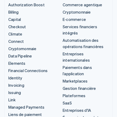
Authorization Boost
Commerce agentique
Billing
Cryptomonnaie
Capital
E-commerce
Checkout
Services financiers
intégrés
Climate
Automatisation des
Connect
opérations financières
Cryptomonnaie
Entreprises
Data Pipeline
internationales
Elements
Paiements dans
Financial Connections
l’application
Identity
Marketplaces
Invoicing
Gestion financière
Issuing
Plateformes
Link
SaaS
Managed Payments
Entreprises d'IA
Liens de paiement