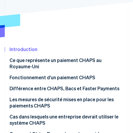
Découvrez les prochaines évolutions
Commerce en ligne
Radar
Prévention de la fraude
Écosystème
Atlas
Constitution de start-up
Partenaires
Climate
Stripe App Marketplace
Élimination du carbone
Introduction
Identity
Ce que représente un paiement CHAPS au
Vérification de l'identité
Royaume-Uni
Fonctionnement d’un paiement CHAPS
Différence entre CHAPS, Bacs et Faster Payments
Stripe Sessions 2026
Vitesse et horaires d’exploitation
Les mesures de sécurité mises en place pour les
Découvrez comment Stripe construit l’infrastructure écono
paiements CHAPS
Regarder la vidéo
Plafonds de paiement :
Cas dans lesquels une entreprise devrait utiliser le
Coût
système CHAPS
Cas d’usage classiques