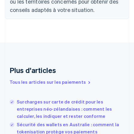
ou les territoires concernés pour obtenir des
English
Canada
conseils adaptés à votre situation.
English
Français
Chine continentale
简体中文
English
Chypre
English
Croatie
English
Italiano
Danemark
English
Émirats arabes unis
Plus d'articles
English
Espagne
Tous les articles sur les paiements
Español
English
Estonie
English
Surcharges sur carte de crédit pour les
États-Unis
entreprises néo-zélandaises : comment les
English
Español
简体中文
calculer, les indiquer et rester conforme
Finlande
English
Svenska
Sécurité des wallets en Australie : comment la
France
tokenisation protège vos paiements