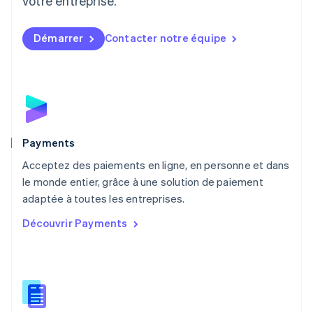
votre entreprise.
Français
Deutsch
English
Malaisie
English
简体中文
Démarrer
Contacter notre équipe
Malte
English
Mexique
Español
English
Norvège
English
Nouvelle-Zélande
English
Payments
Pays-Bas
Acceptez des paiements en ligne, en personne et dans
Nederlands
English
le monde entier, grâce à une solution de paiement
Pologne
English
adaptée à toutes les entreprises.
Portugal
Découvrir Payments
Português
English
R.A.S. de Hong Kong, Chine
English
简体中文
République tchèque
English
Roumanie