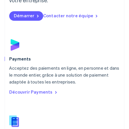
votre entreprise.
Français
Deutsch
English
Malaisie
English
简体中文
Démarrer
Contacter notre équipe
Malte
English
Mexique
Español
English
Norvège
English
Nouvelle-Zélande
English
Payments
Pays-Bas
Acceptez des paiements en ligne, en personne et dans
Nederlands
English
le monde entier, grâce à une solution de paiement
Pologne
English
adaptée à toutes les entreprises.
Portugal
Découvrir Payments
Português
English
R.A.S. de Hong Kong, Chine
English
简体中文
République tchèque
English
Roumanie