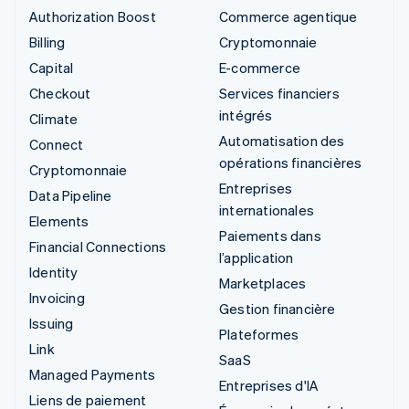
Authorization Boost
Commerce agentique
Billing
Cryptomonnaie
Capital
E-commerce
Checkout
Services financiers
intégrés
Climate
Automatisation des
Connect
opérations financières
Cryptomonnaie
Entreprises
Data Pipeline
internationales
Elements
Paiements dans
Financial Connections
l’application
Identity
Marketplaces
Invoicing
Gestion financière
Issuing
Plateformes
Link
SaaS
Managed Payments
Entreprises d'IA
Liens de paiement