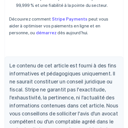
99,999 % et une fiabilité à la pointe du secteur.
Découvrez comment
Stripe Payments
peut vous
aider à optimiser vos paiements en ligne et en
personne, ou
démarrez
dès aujourd’hui.
Le contenu de cet article est fourni à des fins
Allemagne
Deutsch
English
informatives et pédagogiques uniquement. Il
Australie
ne saurait constituer un conseil juridique ou
English
Autriche
fiscal. Stripe ne garantit pas l'exactitude,
Deutsch
English
l'exhaustivité, la pertinence, ni l'actualité des
Belgique
informations contenues dans cet article. Nous
Nederlands
Français
Deutsch
English
Brésil
vous conseillons de solliciter l'avis d'un avocat
Português
English
compétent ou d'un comptable agréé dans le
Bulgarie