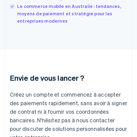
Français
English
Le commerce mobile en Australie : tendances,
Gibraltar
English
moyens de paiement et stratégie pour les
Grèce
entreprises modernes
English
Hongrie
English
Inde
English
Irlande
English
Italie
Italiano
English
Envie de vous lancer ?
Japon
日本語
English
Créez un compte et commencez à accepter
Lettonie
English
des paiements rapidement, sans avoir à signer
Liechtenstein
de contrat ni à fournir vos coordonnées
Deutsch
English
Lituanie
bancaires. N'hésitez pas à nous contacter
English
pour discuter de solutions personnalisées pour
Luxembourg