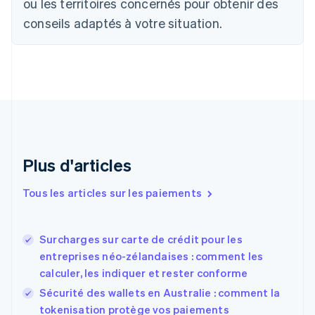
ou les territoires concernés pour obtenir des
English
Canada
conseils adaptés à votre situation.
English
Français
Chine continentale
简体中文
English
Chypre
English
Croatie
English
Italiano
Danemark
English
Émirats arabes unis
Plus d'articles
English
Espagne
Tous les articles sur les paiements
Español
English
Estonie
English
Surcharges sur carte de crédit pour les
États-Unis
entreprises néo-zélandaises : comment les
English
Español
简体中文
calculer, les indiquer et rester conforme
Finlande
English
Svenska
Sécurité des wallets en Australie : comment la
France
tokenisation protège vos paiements