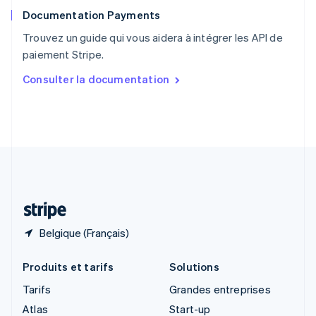
English
Documentation Payments
Royaume-Uni
English
Trouvez un guide qui vous aidera à intégrer les API de
Singapour
paiement Stripe.
English
简体中文
Slovaquie
Consulter la documentation
English
Slovénie
English
Italiano
Suède
Svenska
English
Suisse
Deutsch
Français
Italiano
English
Thaïlande
ไทย
English
Belgique (Français)
Produits et tarifs
Solutions
Tarifs
Grandes entreprises
Atlas
Start-up