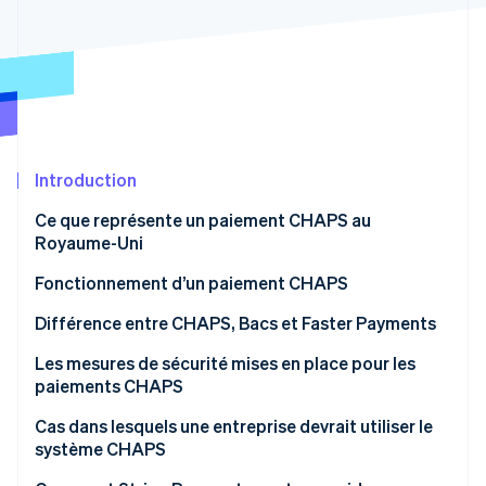
Découvrez les prochaines évolutions
Commerce en ligne
Radar
Prévention de la fraude
Écosystème
Atlas
Constitution de start-up
Partenaires
Climate
Stripe App Marketplace
Élimination du carbone
Introduction
Identity
Ce que représente un paiement CHAPS au
Vérification de l'identité
Royaume-Uni
Fonctionnement d’un paiement CHAPS
Différence entre CHAPS, Bacs et Faster Payments
Stripe Sessions 2026
Vitesse et horaires d’exploitation
Les mesures de sécurité mises en place pour les
Découvrez comment Stripe construit l’infrastructure écono
paiements CHAPS
Regarder la vidéo
Plafonds de paiement :
Cas dans lesquels une entreprise devrait utiliser le
Coût
système CHAPS
Cas d’usage classiques