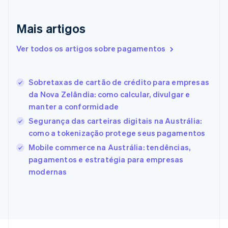
Emirados Árabes Unidos
English
Mais artigos
Eslováquia
English
Ver todos os artigos sobre pagamentos
Eslovênia
English
Italiano
Espanha
Sobretaxas de cartão de crédito para empresas
Español
English
da Nova Zelândia: como calcular, divulgar e
Estados Unidos
manter a conformidade
English
Español
简体中文
Estônia
Segurança das carteiras digitais na Austrália:
English
como a tokenização protege seus pagamentos
Finlândia
Mobile commerce na Austrália: tendências,
English
Svenska
França
pagamentos e estratégia para empresas
Français
English
modernas
Gibraltar
English
Grécia
English
Hungria
English