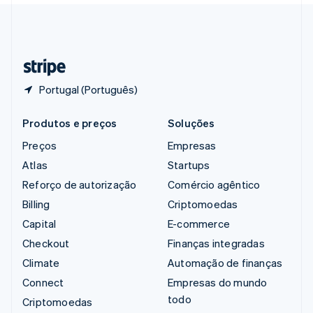
Suíça
Deutsch
Français
Italiano
English
Tailândia
ไทย
English
Portugal (Português)
Produtos e preços
Soluções
Preços
Empresas
Atlas
Startups
Reforço de autorização
Comércio agêntico
Billing
Criptomoedas
Capital
E-commerce
Checkout
Finanças integradas
Climate
Automação de finanças
Connect
Empresas do mundo
todo
Criptomoedas