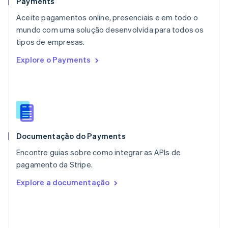
Payments
Noruega
Aceite pagamentos online, presenciais e em todo o
English
mundo com uma solução desenvolvida para todos os
Nova Zelândia
English
tipos de empresas.
Países Baixos
Explore o Payments
Nederlands
English
Polônia
English
Portugal
Português
English
RAE de Hong Kong, China
English
简体中文
Documentação do Payments
Reino Unido
English
Encontre guias sobre como integrar as APIs de
República Tcheca
pagamento da Stripe.
English
Romênia
Explore a documentação
English
Singapura
English
简体中文
Suécia
Svenska
English