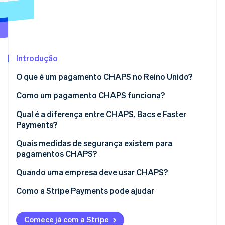
Veja o que está chegando
Radar
Ecossistema
Prevenção de fraudes
Parceiros
Atlas
Stripe App Marketplace
Incorporação de startups
Introdução
Climate
O que é um pagamento CHAPS no Reino Unido?
Remoção de carbono
Como um pagamento CHAPS funciona?
Identity
Verificação de identidade
Qual é a diferença entre CHAPS, Bacs e Faster
Payments?
Velocidade e horário de funcionamento
Quais medidas de segurança existem para
pagamentos CHAPS?
Limites de pagamento
Stripe Sessions 2026
Quando uma empresa deve usar CHAPS?
Veja como a Stripe está construindo a infraestrutura econ
Custo
Assista agora
Como a Stripe Payments pode ajudar
Casos de uso típicos
Finalidade e garantias
Comece já com a Stripe