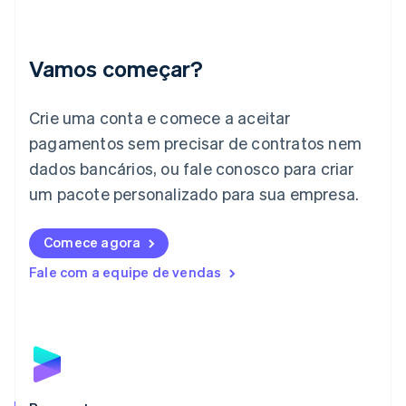
Índia
English
Irlanda
Vamos começar?
English
Itália
Crie uma conta e comece a aceitar
Italiano
English
Japão
pagamentos sem precisar de contratos nem
日本語
English
dados bancários, ou fale conosco para criar
Letônia
English
um pacote personalizado para sua empresa.
Liechtenstein
Deutsch
English
Comece agora
Lituânia
English
Fale com a equipe de vendas
Luxemburgo
Français
Deutsch
English
Malásia
English
简体中文
Malta
English
México
Español
English