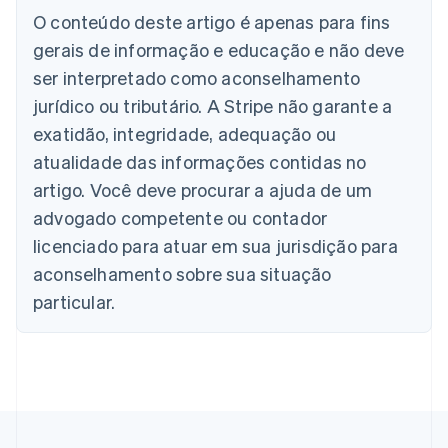
O conteúdo deste artigo é apenas para fins
Alemanha
gerais de informação e educação e não deve
Deutsch
English
Austrália
ser interpretado como aconselhamento
English
jurídico ou tributário. A Stripe não garante a
Áustria
Deutsch
English
exatidão, integridade, adequação ou
Bélgica
atualidade das informações contidas no
Nederlands
Français
Deutsch
English
Brasil
artigo. Você deve procurar a ajuda de um
Português
English
advogado competente ou contador
Bulgária
licenciado para atuar em sua jurisdição para
English
Canadá
aconselhamento sobre sua situação
English
Français
particular.
China continental
简体中文
English
Chipre
English
Croácia
English
Italiano
Dinamarca
English