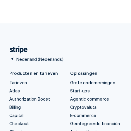
Verenigde Arabische Emiraten
English
Verenigde Staten
English
Español
简体中文
Zweden
Svenska
English
Zwitserland
Deutsch
Français
Italiano
English
Nederland (Nederlands)
Producten en tarieven
Oplossingen
Tarieven
Grote ondernemingen
Atlas
Start-ups
Authorization Boost
Agentic commerce
Billing
Cryptovaluta
Capital
E-commerce
Checkout
Geïntegreerde financiën