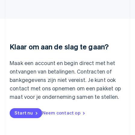
Letland
English
Liechtenstein
Deutsch
English
Litouwen
English
Luxemburg
Klaar om aan de slag te gaan?
Français
Deutsch
English
Maleisië
English
简体中文
Maak een account en begin direct met het
Malta
ontvangen van betalingen. Contracten of
English
Mexico
bankgegevens zijn niet vereist. Je kunt ook
Español
English
contact met ons opnemen om een pakket op
Nederland
maat voor je onderneming samen te stellen.
Nederlands
English
Nieuw-Zeeland
English
Start nu
Neem contact op
Noorwegen
English
Oostenrijk
Deutsch
English