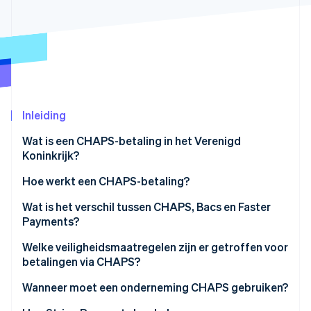
Oprichting van een start-up
Climate
Ecosysteem
CO₂-verwijdering
Partners
Identity
Stripe App Marketplace
Online identiteitsverificatie
Inleiding
Wat is een CHAPS-betaling in het Verenigd
Koninkrijk?
Stripe Sessions 2026
Ontdek hoe Stripe de economische infrastructuu
Hoe werkt een CHAPS-betaling?
Nu bekijken
Wat is het verschil tussen CHAPS, Bacs en Faster
Payments?
Snelheid en openingstijden
Welke veiligheidsmaatregelen zijn er getroffen voor
betalingen via CHAPS?
Betaallimieten
Wanneer moet een onderneming CHAPS gebruiken?
Kosten