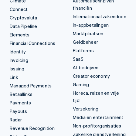
Climate
Automatisering van
financiën
Connect
Internationaal zakendoen
Cryptovaluta
In-appbetalingen
Data Pipeline
Marktplaatsen
Elements
Geldbeheer
Financial Connections
Platforms
Identity
SaaS
Invoicing
AI-bedrijven
Issuing
Creator economy
Link
Gaming
Managed Payments
Horeca, reizen en vrije
Betaallinks
tijd
Payments
Verzekering
Payouts
Media en entertainment
Radar
Non-profitorganisaties
Revenue Recognition
Zakelijke dienstverlening