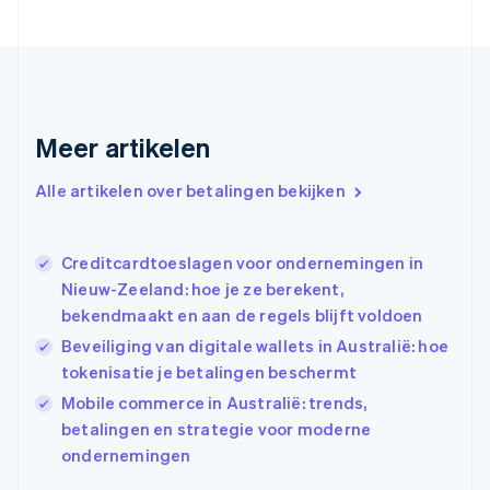
Finland
English
Svenska
Frankrijk
Français
English
Gibraltar
English
Meer artikelen
Griekenland
English
Alle artikelen over betalingen bekijken
Hongarije
English
Hongkong SAR, China
Creditcardtoeslagen voor ondernemingen in
English
简体中文
Ierland
Nieuw-Zeeland: hoe je ze berekent,
English
bekendmaakt en aan de regels blijft voldoen
India
Beveiliging van digitale wallets in Australië: hoe
English
tokenisatie je betalingen beschermt
Italië
Italiano
English
Mobile commerce in Australië: trends,
Japan
betalingen en strategie voor moderne
日本語
English
ondernemingen
Kroatië
English
Italiano