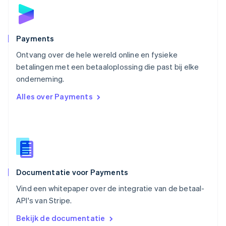
Polen
English
Portugal
Português
English
Payments
Roemenië
Ontvang over de hele wereld online en fysieke
English
betalingen met een betaaloplossing die past bij elke
Singapore
English
简体中文
onderneming.
Slovenië
Alles over Payments
English
Italiano
Slowakije
English
Spanje
Español
English
Thailand
ไทย
English
Documentatie voor Payments
Tsjechië
English
Vind een whitepaper over de integratie van de betaal-
Vasteland van China
API's van Stripe.
简体中文
English
Verenigd Koninkrijk
Bekijk de documentatie
English