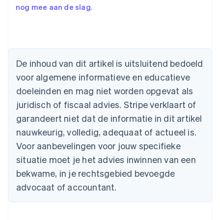
nog mee aan de slag
.
Australië
English
De inhoud van dit artikel is uitsluitend bedoeld
België
voor algemene informatieve en educatieve
Nederlands
Français
Deutsch
English
Brazilië
doeleinden en mag niet worden opgevat als
Português
English
juridisch of fiscaal advies. Stripe verklaart of
Bulgarije
garandeert niet dat de informatie in dit artikel
English
Canada
nauwkeurig, volledig, adequaat of actueel is.
English
Français
Voor aanbevelingen voor jouw specifieke
Cyprus
situatie moet je het advies inwinnen van een
English
Denemarken
bekwame, in je rechtsgebied bevoegde
English
advocaat of accountant.
Duitsland
Deutsch
English
Estland
English