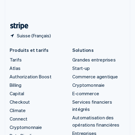
Suisse
Deutsch
Français
Italiano
English
Thaïlande
ไทย
English
Suisse (Français)
Produits et tarifs
Solutions
Tarifs
Grandes entreprises
Atlas
Start-up
Authorization Boost
Commerce agentique
Billing
Cryptomonnaie
Capital
E-commerce
Checkout
Services financiers
intégrés
Climate
Automatisation des
Connect
opérations financières
Cryptomonnaie
Entreprises