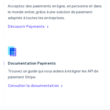
Pays-Bas
Acceptez des paiements en ligne, en personne et dans
Nederlands
English
le monde entier, grâce à une solution de paiement
Pologne
English
adaptée à toutes les entreprises.
Portugal
Découvrir Payments
Português
English
R.A.S. de Hong Kong, Chine
English
简体中文
République tchèque
English
Roumanie
English
Documentation Payments
Royaume-Uni
English
Trouvez un guide qui vous aidera à intégrer les API de
Singapour
paiement Stripe.
English
简体中文
Slovaquie
Consulter la documentation
English
Slovénie
English
Italiano
Suède
Svenska
English