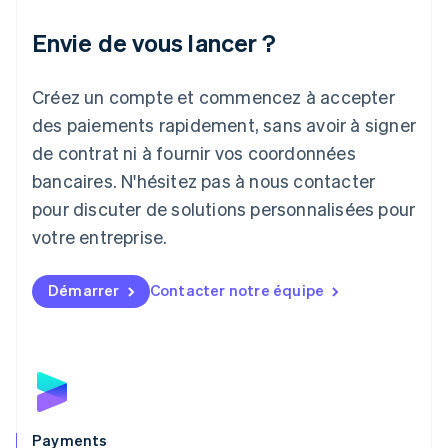
Italie
Italiano
English
Envie de vous lancer ?
Japon
日本語
English
Créez un compte et commencez à accepter
Lettonie
English
des paiements rapidement, sans avoir à signer
Liechtenstein
de contrat ni à fournir vos coordonnées
Deutsch
English
Lituanie
bancaires. N'hésitez pas à nous contacter
English
pour discuter de solutions personnalisées pour
Luxembourg
votre entreprise.
Français
Deutsch
English
Malaisie
English
简体中文
Démarrer
Contacter notre équipe
Malte
English
Mexique
Español
English
Norvège
English
Nouvelle-Zélande
English
Payments