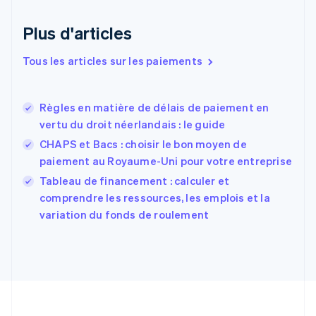
Émirats arabes unis
English
Plus d'articles
Espagne
Español
English
Tous les articles sur les paiements
Estonie
English
États-Unis
Règles en matière de délais de paiement en
English
Español
简体中文
vertu du droit néerlandais : le guide
Finlande
English
Svenska
CHAPS et Bacs : choisir le bon moyen de
France
paiement au Royaume-Uni pour votre entreprise
Français
English
Tableau de financement : calculer et
Gibraltar
English
comprendre les ressources, les emplois et la
Grèce
variation du fonds de roulement
English
Hongrie
English
Inde
English
Irlande
English