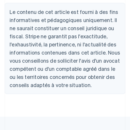
Allemagne
Le contenu de cet article est fourni à des fins
Deutsch
English
Australie
informatives et pédagogiques uniquement. Il
English
ne saurait constituer un conseil juridique ou
Autriche
Deutsch
English
fiscal. Stripe ne garantit pas l'exactitude,
Belgique
l'exhaustivité, la pertinence, ni l'actualité des
Nederlands
Français
Deutsch
English
Brésil
informations contenues dans cet article. Nous
Português
English
vous conseillons de solliciter l'avis d'un avocat
Bulgarie
compétent ou d'un comptable agréé dans le
English
Canada
ou les territoires concernés pour obtenir des
English
Français
conseils adaptés à votre situation.
Chine continentale
简体中文
English
Chypre
English
Croatie
English
Italiano
Danemark
English