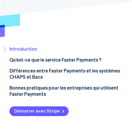
Découvrez les prochaines évolutions
Commerce en ligne
Radar
Prévention de la fraude
Écosystème
Atlas
Constitution de start-up
Partenaires
Climate
Stripe App Marketplace
Élimination du carbone
Introduction
Identity
Qu’est-ce que le service Faster Payments ?
Vérification de l'identité
Différences entre Faster Payments et les systèmes
CHAPS et Bacs
Rapidité
Bonnes pratiques pour les entreprises qui utilisent
Faster Payments
Stripe Sessions 2026
Disponibilité
Découvrez comment Stripe construit l’infrastructure écono
Déterminer exactement ce que votre infrastructure
Regarder la vidéo
Coût
peut prendre en charge
Démarrer avec Stripe
Cas d’usage
Utiliser l’automatisation