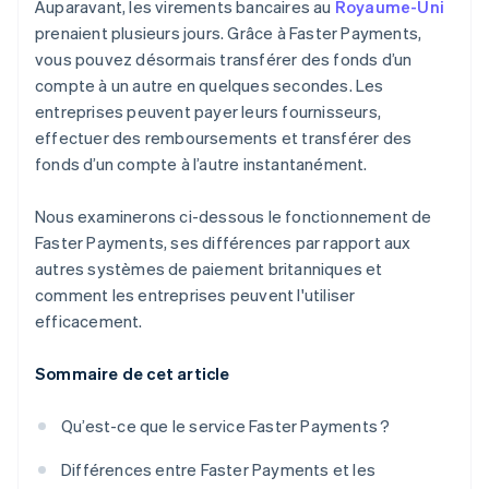
Traiter les transactions FPS comme de l’argent
Auparavant, les virements bancaires au
Royaume-Uni
comptant
prenaient plusieurs jours. Grâce à Faster Payments,
vous pouvez désormais transférer des fonds d’un
Revoir les processus de rapprochement
compte à un autre en quelques secondes. Les
Adopter une stratégie hybride
entreprises peuvent payer leurs fournisseurs,
effectuer des remboursements et transférer des
Surveiller les changements du système
fonds d’un compte à l’autre instantanément.
Nous examinerons ci-dessous le fonctionnement de
Faster Payments, ses différences par rapport aux
autres systèmes de paiement britanniques et
comment les entreprises peuvent l'utiliser
efficacement.
Sommaire de cet article
Qu’est-ce que le service Faster Payments ?
Différences entre Faster Payments et les