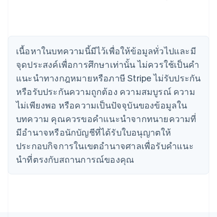
English
简体中文
แคนาดา
English
Français
โครเอเชีย
English
Italiano
เนื้อหาในบทความนี้มีไว้เพื่อให้ข้อมูลทั่วไปและมี
จีนแผ่นดินใหญ่
จุดประสงค์เพื่อการศึกษาเท่านั้น ไม่ควรใช้เป็นคํา
简体中文
English
ไซปรัส
แนะนําทางกฎหมายหรือภาษี Stripe ไม่รับประกัน
English
หรือรับประกันความถูกต้อง ความสมบูรณ์ ความ
ญี่ปุ่น
日本語
English
ไม่เพียงพอ หรือความเป็นปัจจุบันของข้อมูลใน
เดนมาร์ก
บทความ คุณควรขอคําแนะนําจากทนายความที่
English
ไทย
มีอํานาจหรือนักบัญชีที่ได้รับใบอนุญาตให้
ไทย
English
ประกอบกิจการในเขตอํานาจศาลเพื่อรับคําแนะ
นอร์เวย์
นําที่ตรงกับสถานการณ์ของคุณ
English
นิวซีแลนด์
English
เนเธอร์แลนด์
Nederlands
English
บราซิล