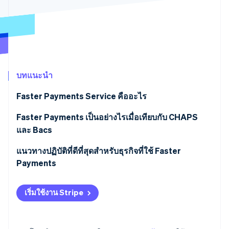
พาร์ทเนอร์
การก่อตั้งบริษัทสตาร์ทอัพ
Stripe App Marketplace
Climate
การขจัดคาร์บอน
บทแนะนำ
Stripe Sessions 2026
Faster Payments Service คืออะไร
ดูว่า Stripe กำลังสร้างโครงสร้างพื้นฐานระบบเศรษฐกิจสำหรับ
AI อย่างไร
Faster Payments เป็นอย่างไรเมื่อเทียบกับ CHAPS
รับชมเลย
และ Bacs
ความเร็ว
แนวทางปฏิบัติที่ดีที่สุดสําหรับธุรกิจที่ใช้ Faster
Payments
ความพร้อมใช้งาน
ค้นหาว่าโครงสร้างพื้นฐานของคุณรองรับอะไรบ้าง
ค่าใช้จ่าย
เริ่มใช้งาน Stripe
ใช้ระบบอัตโนมัติ
กรณีการใช้งาน
ปฏิบัติต่อธุรกรรม FPS เหมือนเงินสด