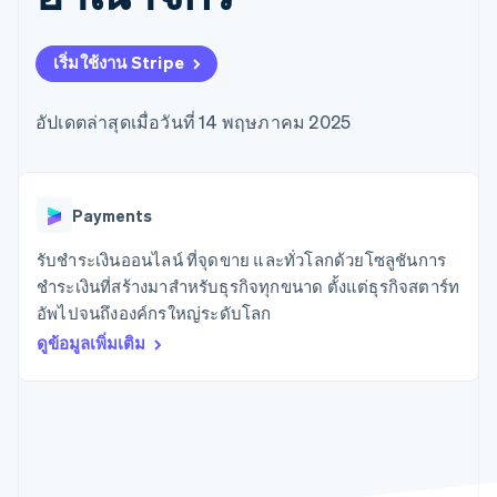
มากกว่า 125
ขายและ VAT
แพลตฟอร์ม
การใช้งาน
รายการ
Authorization
อัตโนมัติ
Revenue
แผนงานผลิตภัณฑ์
SaaS
ออกบัตรที่มีสเตเบิลคอยน์
Boost
Recognition
การประชุมประจำปีแบบ
รองรับอยู่
เริ่มใช้งาน Stripe
ยกระดับการ
เซสชัน
จัดเตรียมและจัดการ
ระบบ
ยอมรับการ
ตำแหน่งงาน
บริการด้วยเอเจนต์
อัตโนมัติ
ชำระเงิน
Link
ห้องข่าว
อัปเดตล่าสุดเมื่อวันที่ 14 พฤษภาคม 2025
ตามอุตสาหกรรม
การชำระเงินที่
สำหรับการ
Stripe
Stripe Press
Sigma
รวดเร็วขึ้น
ทำบัญชี
รายงานที่
บริษัท AI
แหล่งข้อมูล
ออกแบบเอง
แวดวงครีเอเตอร์
Data
เกม
การติดต่อ
Payments
Pipeline
การบริการ การเดินทาง
การเชื่อมต่อการทำงาน
การซิงค์
และสันทนาการ
แอป
รับชำระเงินออนไลน์ ที่จุดขาย และทั่วโลกด้วยโซลูชันการ
ติดต่อฝ่ายขาย
ข้อมูล
ประกันภัย
ตัวอย่างโค้ด
สมัครเป็นพาร์ทเนอร์
ชำระเงินที่สร้างมาสำหรับธุรกิจทุกขนาด ตั้งแต่ธุรกิจสตาร์ท
สื่อและความบันเทิง
บล็อกของนักพัฒนา
อัพไปจนถึงองค์กรใหญ่ระดับโลก
องค์กรไม่แสวงผลกำไร
สถานะ API
บริการเฉพาะทาง
ดูข้อมูลเพิ่มเติม
ภาครัฐ
เพิ่มเติม
ธุรกิจค้าปลีก
Product roadmap
ดูสิ่งที่กำลังจะมาถึง
Radar
ระบบนิเวศ
การป้องกันการฉ้อโกง
Atlas