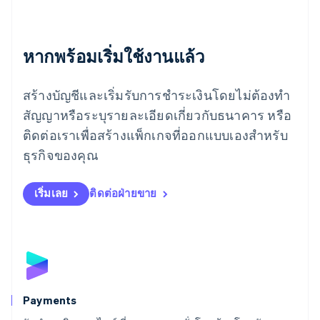
Deutsch
English
โรมาเนีย
English
ลักเซมเบิร์ก
หากพร้อมเริ่มใช้งานแล้ว
Français
Deutsch
English
ลัตเวีย
สร้างบัญชีและเริ่มรับการชำระเงินโดยไม่ต้องทำ
English
ลิกเตนสไตน์
สัญญาหรือระบุรายละเอียดเกี่ยวกับธนาคาร หรือ
Deutsch
English
ติดต่อเราเพื่อสร้างแพ็กเกจที่ออกแบบเองสำหรับ
ลิทัวเนีย
English
ธุรกิจของคุณ
สเปน
Español
English
สโลวาเกีย
เริ่มเลย
ติดต่อฝ่ายขาย
English
สโลวีเนีย
English
Italiano
สวิตเซอร์แลนด์
Deutsch
Français
Italiano
English
สวีเดน
Svenska
English
Payments
สหรัฐอเมริกา