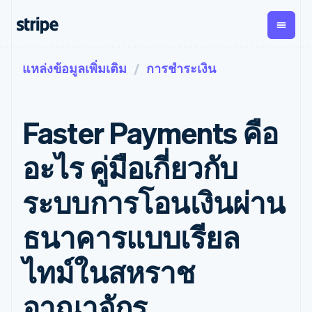
แหล่งข้อมูลเพิ่มเติม
การชำระเงิน
ตามขั้น
เอกสารประกอบ
เรียนรู้
การชำระเงิน
รายรับ
การ
แพลตฟอ
จัดการ
และ
องค์กร
Stripe Docs
บล็อก
เงิน
มาร์เก็ต
Payments
Billing
ธุรกิจสตาร์ทอัพ
ข้อมูลอ้างอิงเกี่ยวกับ API
เรื่องราวจากลูกค้า
Faster Payments คือ
การชำระเงิน
รายรับตาม
เพลส
ไลบรารีและ SDK
คู่มือ
ออนไลน์
แบบแผนล่วง
Stripe Apps
Global
Payment links
หน้า
Metronome
Payouts
Conne
อะไร คู่มือเกี่ยวกับ
การชำร
ตามกรณีใช้งาน
การชำระเงิน
การเรียกเก็บ
เบิกจ่าย
เงินสำห
การสนับสนุน
แบบไม่ต้อง
เงินตามการ
ให้กับ
ระบบการโอนเงินผ่าน
แพลตฟอ
คู่มือ
การค้าแบบใช้เอเจนต์
เขียนโค้ด
Checkout
ใช้งาน
การชำระเงิน
บุคคลที่
อีคอมเมิร์ซ
รับการสนับสนุน
UI การชำระ
ตามรอบบิล
สาม
บริการทางการเงินที่ผสาน
รับการชำระเงินออนไลน์
แพ็กเกจการสนับสนุนที่ได้
การจัดการ
ธนาคารแบบเรียล
เงินสำเร็จรูป
รวมในตัว
ติดตั้งใช้งานการชำระเงิน
รับการจัดการ
การชำระเงิน
Elements
การทำงานอัตโนมัติด้าน
สำเร็จรูป
บริการเฉพาะทาง
องค์ประกอบ UI
ตามรอบบิล
Invoicing
ไทม์ในสหราช
การเงิน
สร้างแพลตฟอร์มหรือ
ครั้งเดียวหรือ
ที่ยืดหยุ่น
ธุรกิจทั่วโลก
มาร์เก็ตเพลส
ตามแบบแผน
วิธีการชำระ
การชำระเงินในแอป
จัดการการชำระเงินตาม
เงิน
ล่วงหน้า
Tax
อาณาจักร
มาร์เก็ตเพลส
รอบบิล
เข้าถึงได้
คิดภาษีการ
บริษัท
การจัดการเงิน
เสนอการเรียกเก็บเงินตาม