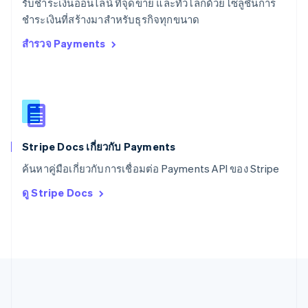
English
Español
简体中文
รับชำระเงินออนไลน์ ที่จุดขาย และทั่วโลกด้วยโซลูชันการ
สหรัฐอาหรับเอมิเรตส์
ชำระเงินที่สร้างมาสำหรับธุรกิจทุกขนาด
English
สำรวจ Payments
สหราชอาณาจักร
English
สาธารณรัฐเช็ก
English
สิงคโปร์
English
简体中文
ออสเตรเลีย
English
Stripe Docs เกี่ยวกับ Payments
ออสเตรีย
ค้นหาคู่มือเกี่ยวกับการเชื่อมต่อ Payments API ของ Stripe
Deutsch
English
อิตาลี
ดู Stripe Docs
Italiano
English
อินเดีย
English
เอสโตเนีย
English
ไอร์แลนด์
English
ฮังการี