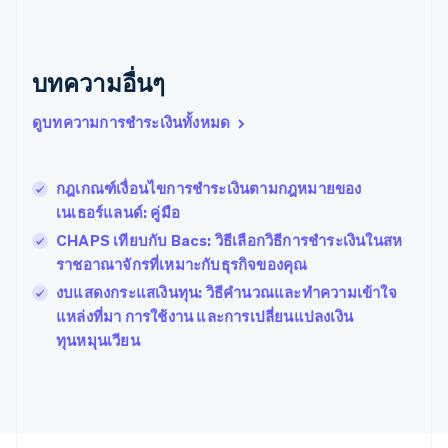
Português
English
บัลแกเรีย
English
เบลเยียม
บทความอื่นๆ
Nederlands
Français
Deutsch
English
โปรตุเกส
ดูบทความการชำระเงินทั้งหมด
Português
English
โปแลนด์
English
กฎเกณฑ์เงื่อนไขการชำระเงินตามกฎหมายของ
ฝรั่งเศส
Français
English
เนเธอร์แลนด์: คู่มือ
ฟินแลนด์
CHAPS เทียบกับ Bacs: วิธีเลือกวิธีการชําระเงินในสห
English
Svenska
ราชอาณาจักรที่เหมาะกับธุรกิจของคุณ
มอลตา
English
งบแสดงกระแสเงินทุน: วิธีคํานวณและทําความเข้าใจ
มาเลเซีย
แหล่งที่มา การใช้งาน และการเปลี่ยนแปลงเงิน
English
简体中文
ทุนหมุนเวียน
เม็กซิโก
Español
English
ยิบรอลตาร์
English
เยอรมนี