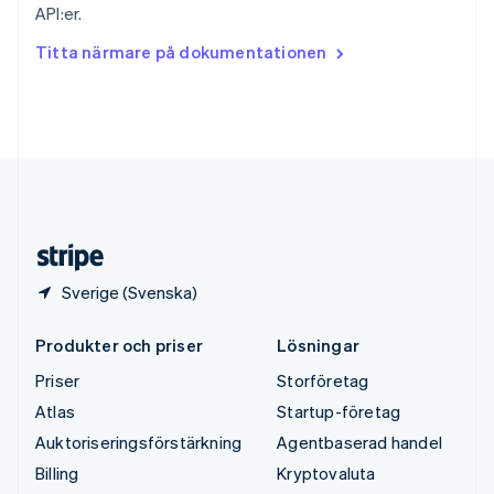
API:er.
ไทย
English
Tjeckien
Titta närmare på dokumentationen
English
Tyskland
Deutsch
English
Ungern
English
USA
English
Español
简体中文
Österrike
Deutsch
English
Sverige (Svenska)
Produkter och priser
Lösningar
Priser
Storföretag
Atlas
Startup-företag
Auktoriseringsförstärkning
Agentbaserad handel
Billing
Kryptovaluta