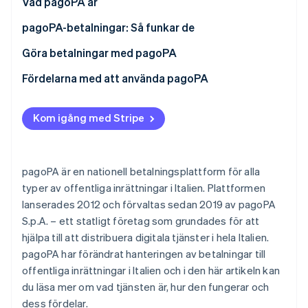
Vad pagoPA är
Identitetsverifiering online
Partner
Stripe App Marketplace
pagoPA-betalningar: Så funkar de
Vad är IUV-koden?
Göra betalningar med pagoPA
Vad en betalningsavi är
Göra en pagoPA-betalning online
Fördelarna med att använda pagoPA
Stripe Sessions 2026
Se hur Stripe bygger den ekonomiska inf
Göra en pagoPA-betalning offline
Fördelar för privatpersoner och företag
Titta nu
Kom igång med Stripe
Hur mycket kostar det att betala med pagoPA?
Fördelar för den offentliga förvaltningen
pagoPA är en nationell betalningsplattform för alla
typer av offentliga inrättningar i Italien. Plattformen
lanserades 2012 och förvaltas sedan 2019 av pagoPA
S.p.A. – ett statligt företag som grundades för att
hjälpa till att distribuera digitala tjänster i hela Italien.
pagoPA har förändrat hanteringen av betalningar till
offentliga inrättningar i Italien och i den här artikeln kan
du läsa mer om vad tjänsten är, hur den fungerar och
dess fördelar.