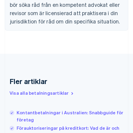
bör söka råd från en kompetent advokat eller
简体中文
English
Finland
revisor som är licensierad att praktisera i din
English
Svenska
jurisdiktion för råd om din specifika situation.
Frankrike
Français
English
Förenade Arabemiraten
English
Gibraltar
English
Grekland
English
Hongkong SAR, Kina
English
简体中文
Fler artiklar
Indien
English
Visa alla betalningsartiklar
Irland
English
Italien
Kontantbetalningar i Australien: Snabbguide för
Italiano
English
företag
Japan
日本語
English
Förauktoriseringar på kreditkort: Vad de är och
Kanada