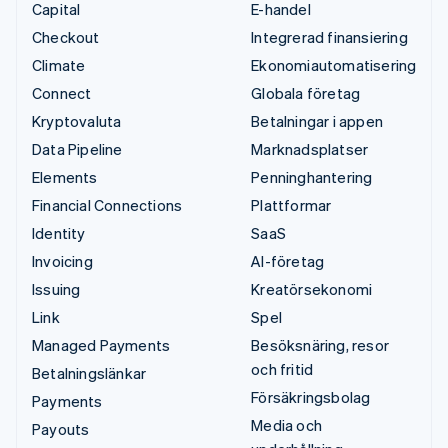
Capital
E-handel
Checkout
Integrerad finansiering
Climate
Ekonomiautomatisering
Connect
Globala företag
Kryptovaluta
Betalningar i appen
Data Pipeline
Marknadsplatser
Elements
Penninghantering
Financial Connections
Plattformar
Identity
SaaS
Invoicing
AI-företag
Issuing
Kreatörsekonomi
Link
Spel
Managed Payments
Besöksnäring, resor
och fritid
Betalningslänkar
Försäkringsbolag
Payments
Media och
Payouts