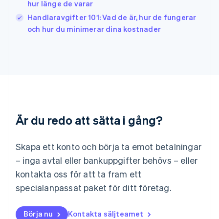
hur länge de varar
English
Français
Handlaravgifter 101: Vad de är, hur de fungerar
Kroatien
English
Italiano
och hur du minimerar dina kostnader
Lettland
English
Liechtenstein
Deutsch
English
Litauen
English
Luxemburg
Français
Deutsch
English
Är du redo att sätta i gång?
Malaysia
English
简体中文
Malta
Skapa ett konto och börja ta emot betalningar
English
Mexiko
– inga avtal eller bankuppgifter behövs – eller
Español
English
kontakta oss för att ta fram ett
Nederländerna
specialanpassat paket för ditt företag.
Nederlands
English
Norge
English
Börja nu
Kontakta säljteamet
Nya Zeeland