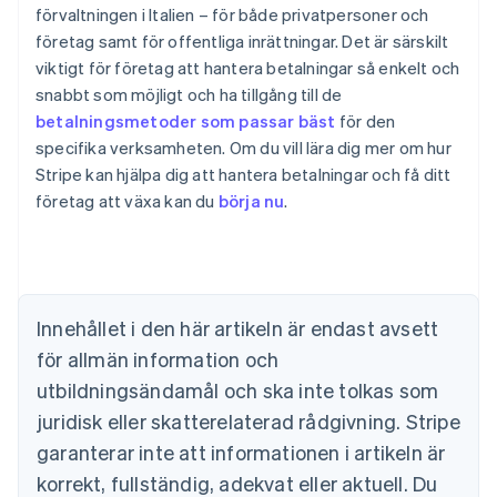
förvaltningen i Italien – för både privatpersoner och
företag samt för offentliga inrättningar. Det är särskilt
viktigt för företag att hantera betalningar så enkelt och
snabbt som möjligt och ha tillgång till de
betalningsmetoder som passar bäst
för den
specifika verksamheten. Om du vill lära dig mer om hur
Stripe kan hjälpa dig att hantera betalningar och få ditt
Australien
företag att växa kan du
börja nu
.
English
Belgien
Nederlands
Français
Deutsch
English
Brasilien
Português
English
Bulgarien
Innehållet i den här artikeln är endast avsett
English
för allmän information och
Cypern
English
utbildningsändamål och ska inte tolkas som
Danmark
juridisk eller skatterelaterad rådgivning. Stripe
English
Estland
garanterar inte att informationen i artikeln är
English
korrekt, fullständig, adekvat eller aktuell. Du
Fastlandskina