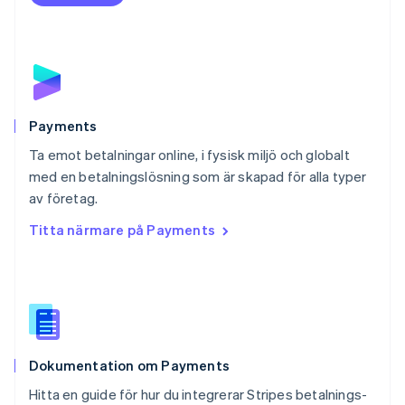
English
Polen
English
Portugal
Português
English
Rumänien
English
Payments
Schweiz
Ta emot betalningar online, i fysisk miljö och globalt
Deutsch
Français
Italiano
English
med en betalningslösning som är skapad för alla typer
Singapore
English
简体中文
av företag.
Slovakien
Titta närmare på Payments
English
Slovenien
English
Italiano
Spanien
Español
English
Storbritannien
English
Dokumentation om Payments
Sverige
Svenska
English
Hitta en guide för hur du integrerar Stripes betalnings-
Thailand