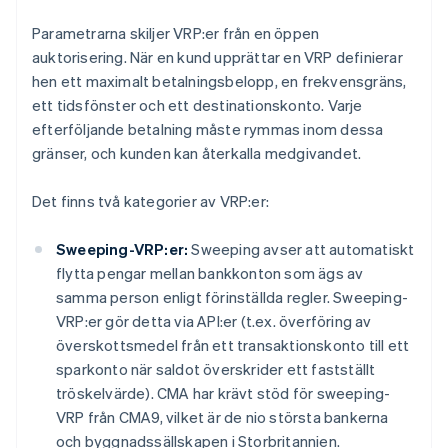
Parametrarna skiljer VRP:er från en öppen
auktorisering. När en kund upprättar en VRP definierar
hen ett maximalt betalningsbelopp, en frekvensgräns,
ett tidsfönster och ett destinationskonto. Varje
efterföljande betalning måste rymmas inom dessa
gränser, och kunden kan återkalla medgivandet.
Det finns två kategorier av VRP:er:
Sweeping-VRP:er:
Sweeping avser att automatiskt
flytta pengar mellan bankkonton som ägs av
samma person enligt förinställda regler. Sweeping-
VRP:er gör detta via API:er (t.ex. överföring av
överskottsmedel från ett transaktionskonto till ett
sparkonto när saldot överskrider ett fastställt
tröskelvärde). CMA har krävt stöd för sweeping-
VRP från CMA9, vilket är de nio största bankerna
och byggnadssällskapen i Storbritannien.