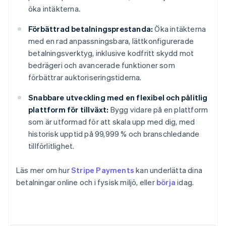
öka intäkterna.
Förbättrad betalningsprestanda:
Öka intäkterna
med en rad anpassningsbara, lättkonfigurerade
betalningsverktyg, inklusive kodfritt skydd mot
bedrägeri och avancerade funktioner som
förbättrar auktoriseringstiderna.
Snabbare utveckling med en flexibel och pålitlig
plattform för tillväxt:
Bygg vidare på en plattform
som är utformad för att skala upp med dig, med
historisk upptid på 99,999 % och branschledande
tillförlitlighet.
Läs mer om hur
Stripe Payments
kan underlätta dina
betalningar online och i fysisk miljö, eller
börja
idag.
Australien
English
Belgien
Nederlands
Français
Deutsch
English