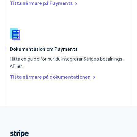
Titta närmare på Payments
English
Slovenien
English
Italiano
Spanien
Español
English
Storbritannien
English
Dokumentation om Payments
Sverige
Svenska
English
Hitta en guide för hur du integrerar Stripes betalnings-
Thailand
API:er.
ไทย
English
Tjeckien
Titta närmare på dokumentationen
English
Tyskland
Deutsch
English
Ungern
English
USA
English
Español
简体中文
Österrike
Deutsch
English