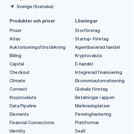
Sverige (Svenska)
Produkter och priser
Lösningar
Priser
Storföretag
Atlas
Startup-företag
Auktoriseringsförstärkning
Agentbaserad handel
Billing
Kryptovaluta
Capital
E-handel
Checkout
Integrerad finansiering
Climate
Ekonomiautomatisering
Connect
Globala företag
Kryptovaluta
Betalningar i appen
Data Pipeline
Marknadsplatser
Elements
Penninghantering
Financial Connections
Plattformar
Identity
SaaS