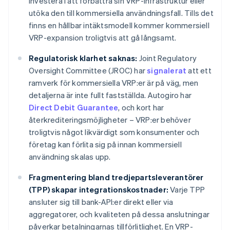
investera i att förbättra sin VRP-infrastruktur eller
utöka den till kommersiella användningsfall. Tills det
finns en hållbar intäktsmodell kommer kommersiell
VRP-expansion troligtvis att gå långsamt.
Regulatorisk klarhet saknas:
Joint Regulatory
Oversight Committee (JROC) har
signalerat
att ett
ramverk för kommersiella VRP:er är på väg, men
detaljerna är inte fullt fastställda. Autogiro har
Direct Debit Guarantee
, och kort har
återkrediteringsmöjligheter – VRP:er behöver
troligtvis något likvärdigt som konsumenter och
företag kan förlita sig på innan kommersiell
användning skalas upp.
Fragmentering bland tredjepartsleverantörer
(TPP) skapar integrationskostnader:
Varje TPP
ansluter sig till bank-API:er direkt eller via
aggregatorer, och kvaliteten på dessa anslutningar
påverkar betalningarnas tillförlitlighet. En VRP-