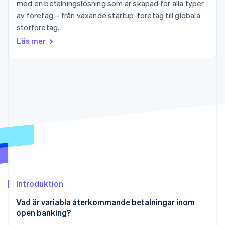
med en betalningslösning som är skapad för alla typer
Identitetsverifiering online
Partner
av företag – från växande startup-företag till globala
Stripe App Marketplace
storföretag.
Läs mer
Stripe Sessions 2026
Se hur Stripe bygger den ekonomiska inf
Titta nu
Introduktion
Vad är variabla återkommande betalningar inom
open banking?