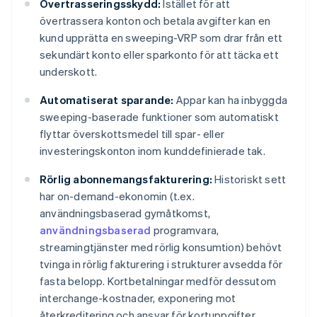
Övertrasseringsskydd:
Istället för att
övertrassera konton och betala avgifter kan en
kund upprätta en sweeping-VRP som drar från ett
sekundärt konto eller sparkonto för att täcka ett
underskott.
Automatiserat sparande:
Appar kan ha inbyggda
sweeping-baserade funktioner som automatiskt
flyttar överskottsmedel till spar- eller
investeringskonton inom kunddefinierade tak.
Rörlig abonnemangsfakturering:
Historiskt sett
har on-demand-ekonomin (t.ex.
användningsbaserad gymåtkomst,
användningsbaserad
programvara,
streamingtjänster med rörlig konsumtion) behövt
tvinga in rörlig fakturering i strukturer avsedda för
fasta belopp. Kortbetalningar medför dessutom
interchange-kostnader, exponering mot
återkreditering och ansvar för kortuppgifter