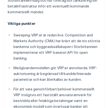
Storbritannien idag och hur företag bör tänka kring sin
betalinfrastruktur inför ett eventuellt kommande
kommersiellt mandat.
Viktiga punkter
Sweeping-VRP:er är redan live. Competition and
Markets Authority (CMA) har krävt att de nio största
bankerna och byggnadssällskapen i Storbritannien
implementerar ett VRP-baserat API för open
banking.
Medgivandemodellen gör VRP:er annorlunda. VRP-
auktorisering är begränsad till kunddefinierade
parametrar och kan återkallas av kunden.
För att vara genomförbart behöver kommersiellt
VRP troligtvis ett fastställt ansvarsramverk för
bestridda eller felaktiga betalningar samt en
ekonomisk modell som övertygar banker att