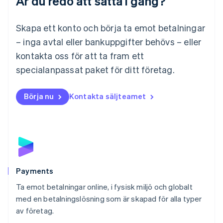
Är du redo att sätta i gång?
Malaysia
English
简体中文
Malta
Skapa ett konto och börja ta emot betalningar
English
Mexiko
– inga avtal eller bankuppgifter behövs – eller
Español
English
kontakta oss för att ta fram ett
Nederländerna
specialanpassat paket för ditt företag.
Nederlands
English
Norge
English
Börja nu
Kontakta säljteamet
Nya Zeeland
English
Polen
English
Portugal
Português
English
Rumänien
English
Payments
Schweiz
Ta emot betalningar online, i fysisk miljö och globalt
Deutsch
Français
Italiano
English
med en betalningslösning som är skapad för alla typer
Singapore
English
简体中文
av företag.
Slovakien