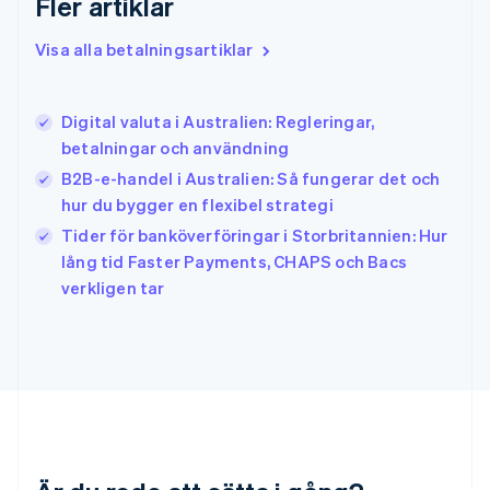
Fler artiklar
Hongkong SAR, Kina
English
简体中文
Indien
Visa alla betalningsartiklar
English
Irland
English
Digital valuta i Australien: Regleringar,
Italien
betalningar och användning
Italiano
English
Japan
B2B-e-handel i Australien: Så fungerar det och
日本語
English
hur du bygger en flexibel strategi
Kanada
Tider för banköverföringar i Storbritannien: Hur
English
Français
lång tid Faster Payments, CHAPS och Bacs
Kroatien
English
Italiano
verkligen tar
Lettland
English
Liechtenstein
Deutsch
English
Litauen
English
Luxemburg
Français
Deutsch
English