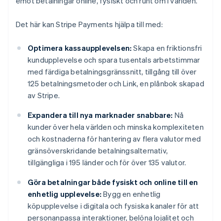
emot betalningar online, fysiskt och runt om i världen.
Det här kan Stripe Payments hjälpa till med:
Optimera kassaupplevelsen:
Skapa en friktionsfri
kundupplevelse och spara tusentals arbetstimmar
med färdiga betalningsgränssnitt, tillgång till över
125 betalningsmetoder och Link, en plånbok skapad
av Stripe.
Expandera till nya marknader snabbare:
Nå
kunder över hela världen och minska komplexiteten
och kostnaderna för hantering av flera valutor med
gränsöverskridande betalningsalternativ,
tillgängliga i 195 länder och för över 135 valutor.
Göra betalningar både fysiskt och online till en
enhetlig upplevelse:
Bygg en enhetlig
köpupplevelse i digitala och fysiska kanaler för att
personanpassa interaktioner, belöna lojalitet och