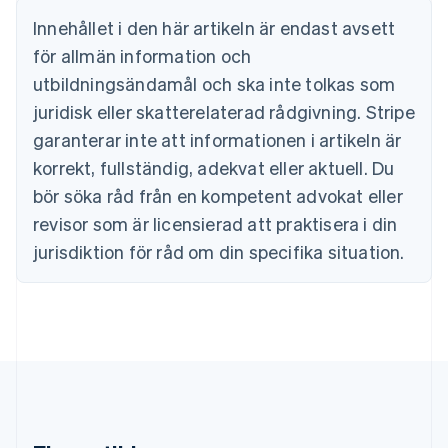
Brasilien
Português
English
Innehållet i den här artikeln är endast avsett
Bulgarien
för allmän information och
English
Cypern
utbildningsändamål och ska inte tolkas som
English
juridisk eller skatterelaterad rådgivning. Stripe
Danmark
garanterar inte att informationen i artikeln är
English
Estland
korrekt, fullständig, adekvat eller aktuell. Du
English
bör söka råd från en kompetent advokat eller
Fastlandskina
revisor som är licensierad att praktisera i din
简体中文
English
Finland
jurisdiktion för råd om din specifika situation.
English
Svenska
Frankrike
Français
English
Förenade Arabemiraten
English
Gibraltar
English
Grekland
English