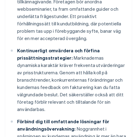
tillkännagivande. Företagen bör anordna
webbseminarier, ta fram omfattande guider och
underlätta frågestunder. Ett proaktivt
förhållningssätt till kundutbildning, där potentiella
problem tas upp i förebyggande syfte, banar väg
för en mer accepterad övergång.
Kontinuerligt omvärdera och förfina
prissättningsstrategier:
Marknadernas
dynamiska karaktär kräver frekventa utvärderingar
av prisstrukturerna. Genom att hålla koll på
branschtrender, konkurrenternas förändringar och
kundernas feedback om fakturering kan du fatta
välgrundade beslut. Det säkerställer också att ditt
företag förblir relevant och tilltalande för sin
användarbas.
Förbind dig till omfattande lösningar för
användningsövervakning:
Noggrannhet i
spårningen av kundernas användning är mer än bara