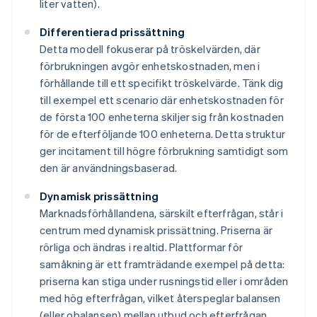
liter vatten).
Differentierad prissättning
Detta modell fokuserar på tröskelvärden, där
förbrukningen avgör enhetskostnaden, men i
förhållande till ett specifikt tröskelvärde. Tänk dig
till exempel ett scenario där enhetskostnaden för
de första 100 enheterna skiljer sig från kostnaden
för de efterföljande 100 enheterna. Detta struktur
ger incitament till högre förbrukning samtidigt som
den är användningsbaserad.
Dynamisk prissättning
Marknadsförhållandena, särskilt efterfrågan, står i
centrum med dynamisk prissättning. Priserna är
rörliga och ändras i realtid. Plattformar för
samåkning är ett framträdande exempel på detta:
priserna kan stiga under rusningstid eller i områden
med hög efterfrågan, vilket återspeglar balansen
(eller obalansen) mellan utbud och efterfrågan