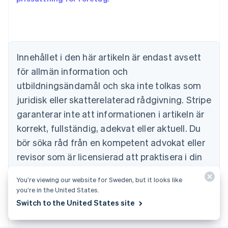
Australien
English
Belgien
Nederlands
Français
Deutsch
English
Brasilien
Português
English
Innehållet i den här artikeln är endast avsett
Bulgarien
för allmän information och
English
Cypern
utbildningsändamål och ska inte tolkas som
English
juridisk eller skatterelaterad rådgivning. Stripe
Danmark
garanterar inte att informationen i artikeln är
English
Estland
korrekt, fullständig, adekvat eller aktuell. Du
English
bör söka råd från en kompetent advokat eller
Fastlandskina
revisor som är licensierad att praktisera i din
简体中文
English
Finland
jurisdiktion för råd om din specifika situation.
English
Svenska
You’re viewing our website for Sweden, but it looks like
Frankrike
you’re in the United States.
Français
English
Switch to the United States site
Förenade Arabemiraten
English
Gibraltar