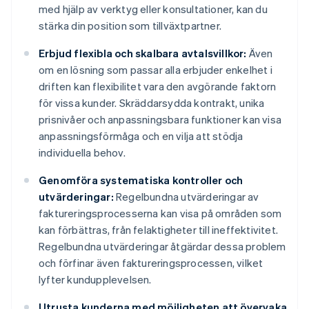
med hjälp av verktyg eller konsultationer, kan du
stärka din position som tillväxtpartner.
Erbjud flexibla och skalbara avtalsvillkor:
Även
om en lösning som passar alla erbjuder enkelhet i
driften kan flexibilitet vara den avgörande faktorn
för vissa kunder. Skräddarsydda kontrakt, unika
prisnivåer och anpassningsbara funktioner kan visa
anpassningsförmåga och en vilja att stödja
individuella behov.
Genomföra systematiska kontroller och
utvärderingar:
Regelbundna utvärderingar av
faktureringsprocesserna kan visa på områden som
kan förbättras, från felaktigheter till ineffektivitet.
Regelbundna utvärderingar åtgärdar dessa problem
och förfinar även faktureringsprocessen, vilket
lyfter kundupplevelsen.
Utrusta kunderna med möjligheten att övervaka