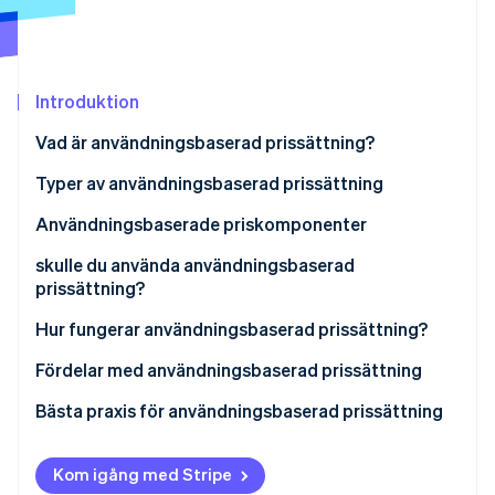
Identitetsverifiering online
Partner
Stripe App Marketplace
Introduktion
Stripe Sessions 2026
Vad är användningsbaserad prissättning?
Se hur Stripe bygger den ekonomiska inf
Titta nu
Typer av användningsbaserad prissättning
Användningsbaserade priskomponenter
skulle du använda användningsbaserad
prissättning?
Hur fungerar användningsbaserad prissättning?
Fördelar med användningsbaserad prissättning
Bästa praxis för användningsbaserad prissättning
Kom igång med Stripe