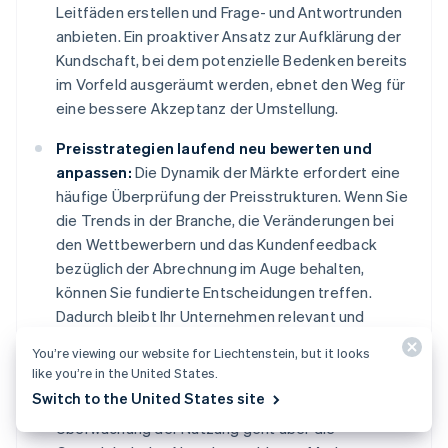
Leitfäden erstellen und Frage- und Antwortrunden
anbieten. Ein proaktiver Ansatz zur Aufklärung der
Kundschaft, bei dem potenzielle Bedenken bereits
im Vorfeld ausgeräumt werden, ebnet den Weg für
eine bessere Akzeptanz der Umstellung.
Preisstrategien laufend neu bewerten und
anpassen:
Die Dynamik der Märkte erfordert eine
häufige Überprüfung der Preisstrukturen. Wenn Sie
die Trends in der Branche, die Veränderungen bei
den Wettbewerbern und das Kundenfeedback
bezüglich der Abrechnung im Auge behalten,
können Sie fundierte Entscheidungen treffen.
Dadurch bleibt Ihr Unternehmen relevant und
attraktiv für seine Nutzer/innen.
You’re viewing our website for Liechtenstein, but it looks
like you’re in the United States.
Umfassende Lösungen für die
Switch to the United States site
Nutzungsüberwachung:
Die Präzision bei der
Überwachung der Nutzung geht über die