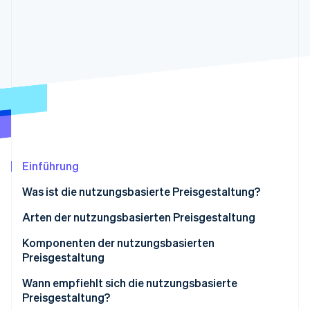
Betrugsprävention
Ecosystem
Atlas
Start-up-Gründung
Partner
Stripe App-Marktplatz
Climate
CO₂-Entnahme
Stripe-Sessions 2026
Erfahren Sie, wie Stripe Lösungen für die Wirtschaft
Einführung
Jetzt ansehen
Was ist die nutzungsbasierte Preisgestaltung?
Arten der nutzungsbasierten Preisgestaltung
Komponenten der nutzungsbasierten
Preisgestaltung
Wann empfiehlt sich die nutzungsbasierte
Preisgestaltung?