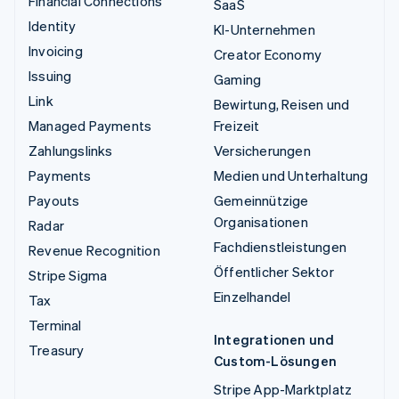
Financial Connections
SaaS
Identity
KI-Unternehmen
Invoicing
Creator Economy
Issuing
Gaming
Link
Bewirtung, Reisen und
Managed Payments
Freizeit
Zahlungslinks
Versicherungen
Payments
Medien und Unterhaltung
Payouts
Gemeinnützige
Organisationen
Radar
Fachdienstleistungen
Revenue Recognition
Öffentlicher Sektor
Stripe Sigma
Einzelhandel
Tax
Terminal
Integrationen und
Treasury
Custom-Lösungen
Stripe App-Marktplatz