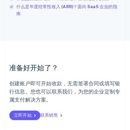
Français
Deutsch
English
什么是年度经常性收入 (ARR)？面向 SaaS 企业的指
罗马尼亚
南
English
马尔他
English
马来西亚
English
简体中文
美国
English
Español
简体中文
墨西哥
Español
English
准备好开始了？
挪威
English
葡萄牙
创建账户即可开始收款，无需签署合同或填写银
Português
English
行信息。您也可以联系我们，为您的企业定制专
日本
日本語
English
属支付解决方案。
瑞典
Svenska
English
瑞士
立即开始
联系销售
Deutsch
Français
Italiano
English
塞浦路斯