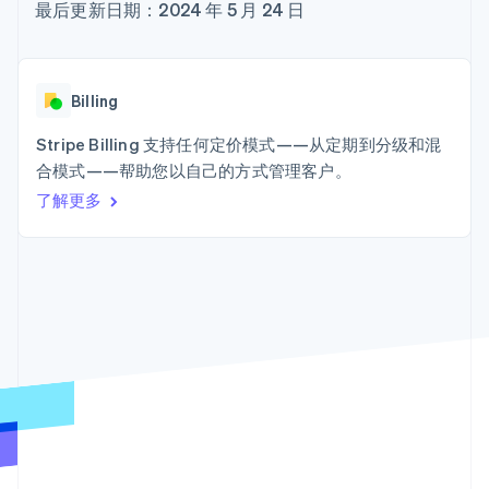
Authorization
Stripe Sigma
最后更新日期：2024 年 5 月 24 日
产品路线图
SaaS
Boost
自定义报告
Sessions 年度大会
支付成功率优
Data Pipeline
招聘
化
数据同步
资讯中心
Link
资源
Stripe Press
Billing
加速结账
按行业
应用集成
Stripe Billing 支持任何定价模式——从定期到分级和混
AI 企业
代码示例
合模式——帮助您以自己的方式管理客户。
创作者经济
开发者博客
联系
游戏
API 状态
更多
了解更多
酒店、旅游与休闲
联系销售
Product roadmap
保险
成为合作伙伴
了解未来规划
媒体与娱乐
非营利组织
Radar
专业服务
欺诈防范
公共部门
Atlas
零售
初创企业注册
Climate
碳移除
生态系统
合作伙伴
Stripe App Marketplace