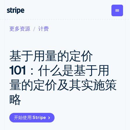
更多资源
计费
按企业阶段
文档
学习
支付
营收
资金管
平台
理
易市
大型企业
Stripe 文档
博客
Payments
Billing
初创企业
API 参考文档
客户案例
基于用量的定价
在线支付
经常性收入
Global
Conn
库与 SDK
指南
Payment links
Metronome
Payouts
Stripe Apps
按用量计费
平台
101：什么是基于用
无代码支付
Subscriptions
向第三
按应用场景
Checkout
方打款
支持
预构建支付界
订阅管理
Crypto
量的定价及其实施策
指南
智能体商务
面
Invoicing
钱包、
加密货币
获取支持
一次性或定期
Elements
稳定币
电子商务
接受线上付款
托管支持方案
灵活的 UI 组件
账单
略
发行和
嵌入式金融
实施预置结账流程
专业服务
Payment
Tax
发卡基
财务自动化
构建平台或交易市场
methods
销售税和增值
础设施
全球化企业
管理订阅
接入 125+ 种支
税自动化
应用内支付
提供按用量计费
付方式
Revenue
开始使用 Stripe
交易市场
发行稳定币支持的支付卡
Terminal
Recognition
公司
资金管理
通过智能体配置和管理服
线下支付
会计自动化
平台
务