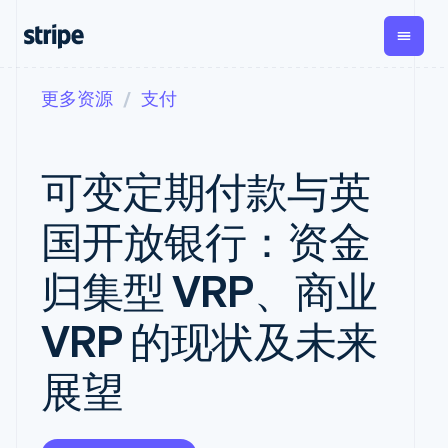
更多资源
支付
按企业阶段
文档
学习
支付
营收
资金管
平
理
易
大型企业
Stripe 文档
博客
Payments
Billing
初创企业
API 参考文档
客户案例
可变定期付款与英
在线支付
经常性收入
Global
Con
库与 SDK
指南
Payment links
Metronome
Payouts
Stripe Apps
按用量计费
平
国开放银行：资金
无代码支付
Subscriptions
向第三
按应用场景
Checkout
方打款
支持
预构建支付界
订阅管理
Crypto
归集型 VRP、商业
指南
智能体商务
面
Invoicing
钱包、
加密货币
获取支持
一次性或定期
Elements
稳定币
电子商务
接受线上付款
托管支持方案
灵活的 UI 组件
账单
VRP 的现状及未来
发行和
嵌入式金融
实施预置结账流程
专业服务
Payment
Tax
发卡基
财务自动化
构建平台或交易市场
methods
销售税和增值
础设施
展望
全球化企业
管理订阅
接入 125+ 种支
税自动化
应用内支付
提供按用量计费
付方式
Revenue
交易市场
发行稳定币支持的支付
Terminal
Recognition
公司
资金管理
卡
线下支付
会计自动化
平台
通过智能体配置和管理