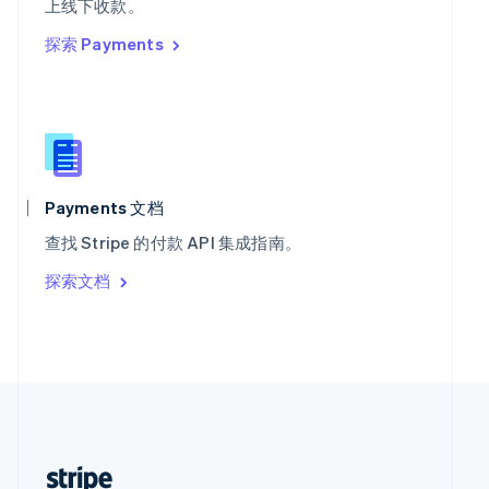
上线下收款。
English
探索 Payments
西班牙
Español
English
新加坡
English
简体中文
新西兰
English
匈牙利
English
Payments 文档
意大利
查找 Stripe 的付款 API 集成指南。
Italiano
English
印度
探索文档
English
英国
English
直布罗陀
English
中国内地
简体中文
English
中国香港特别行政区
English
简体中文