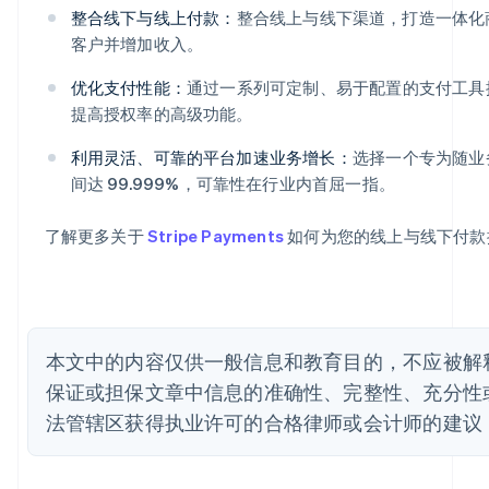
爱沙尼亚
整合线下与线上付款：
整合线上与线下渠道，打造一体化
English
客户并增加收入。
奥地利
Deutsch
English
优化支付性能：
通过一系列可定制、易于配置的支付工具
澳大利亚
提高授权率的高级功能。
English
巴西
利用灵活、可靠的平台加速业务增长：
选择一个专为随业
Português
English
保加利亚
间达 99.999%，可靠性在行业内首屈一指。
English
比利时
了解更多关于
Stripe Payments
如何为您的线上与线下付款
Nederlands
Français
Deutsch
English
波兰
English
丹麦
English
德国
本文中的内容仅供一般信息和教育目的，不应被解释为
Deutsch
English
保证或担保文章中信息的准确性、完整性、充分性
法国
法管辖区获得执业许可的合格律师或会计师的建议
Français
English
芬兰
English
Svenska