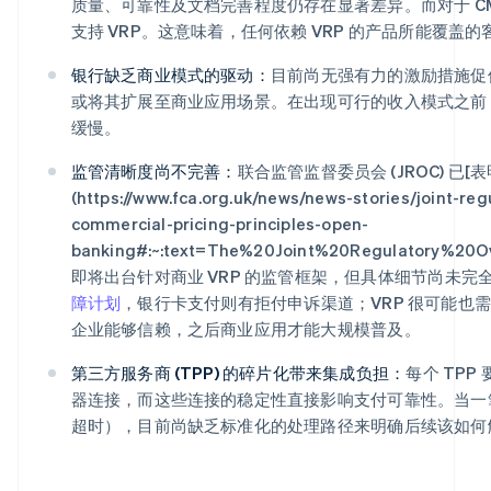
质量、可靠性及文档完善程度仍存在显著差异。而对于 C
支持 VRP。这意味着，任何依赖 VRP 的产品所能覆
银行缺乏商业模式的驱动：
目前尚无强有力的激励措施促使
或将其扩展至商业应用场景。在出现可行的收入模式之前，
缓慢。
监管清晰度尚不完善：
联合监管监督委员会 (JROC) 已[表
(https://www.fca.org.uk/news/news-stories/joint-re
commercial-pricing-principles-open-
banking#:~:text=The%20Joint%20Regulatory%20
即将出台针对商业 VRP 的监管框架，但具体细节尚未完
障计划
，银行卡支付则有拒付申诉渠道；VRP 很可能也
企业能够信赖，之后商业应用才能大规模普及。
第三方服务商 (TPP) 的碎片化带来集成负担：
每个 TPP
器连接，而这些连接的稳定性直接影响支付可靠性。当一笔 V
超时），目前尚缺乏标准化的处理路径来明确后续该如何