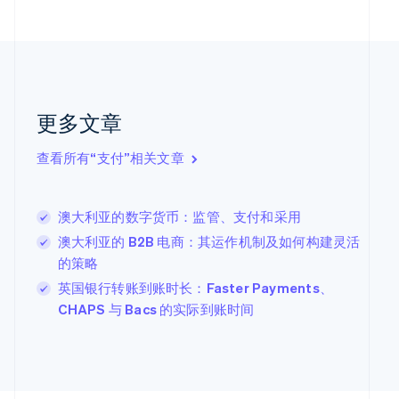
荷兰
Nederlands
English
加拿大
English
Français
捷克
English
克罗地亚
更多文章
English
Italiano
拉脱维亚
查看所有“支付”相关文章
English
立陶宛
English
澳大利亚的数字货币：监管、支付和采用
列支敦士登
Deutsch
English
澳大利亚的 B2B 电商：其运作机制及如何构建灵活
卢森堡
的策略
Français
Deutsch
English
英国银行转账到账时长：Faster Payments、
罗马尼亚
English
CHAPS 与 Bacs 的实际到账时间
马尔他
English
马来西亚
English
简体中文