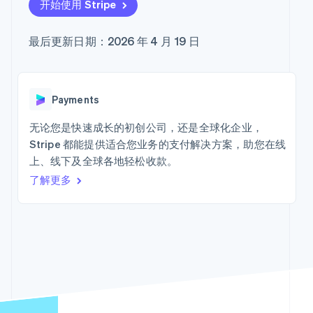
Authorization
Stripe Sigma
开始使用 Stripe
产品路线图
SaaS
服务
Boost
自定义报告
Sessions 年度大会
支付成功率优
Data Pipeline
招聘
最后更新日期：2026 年 4 月 19 日
化
数据同步
资讯中心
Link
Stripe Press
加速结账
按行业
资源
AI 企业
应用集成
Payments
创作者经济
代码示例
联系
游戏
开发者博客
更多
无论您是快速成长的初创公司，还是全球化企业，
酒店、旅游与休闲
API 状态
联系销售
Product roadmap
Stripe 都能提供适合您业务的支付解决方案，助您在线
保险
成为合作伙伴
了解未来规划
媒体与娱乐
上、线下及全球各地轻松收款。
非营利组织
Radar
了解更多
专业服务
欺诈防范
公共部门
Atlas
零售
初创企业注册
Climate
碳移除
生态系统
合作伙伴
Stripe App