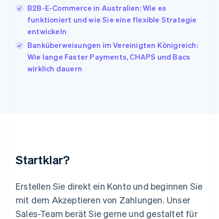
Kanada
B2B-E-Commerce in Australien: Wie es
English
Français
funktioniert und wie Sie eine flexible Strategie
Kroatien
English
Italiano
entwickeln
Lettland
Banküberweisungen im Vereinigten Königreich:
English
Wie lange Faster Payments, CHAPS und Bacs
Liechtenstein
wirklich dauern
Deutsch
English
Litauen
English
Luxemburg
Français
Deutsch
English
Malaysia
English
简体中文
Malta
English
Startklar?
Mexiko
Español
English
Neuseeland
Erstellen Sie direkt ein Konto und beginnen Sie
English
mit dem Akzeptieren von Zahlungen. Unser
Niederlande
Nederlands
English
Sales-Team berät Sie gerne und gestaltet für