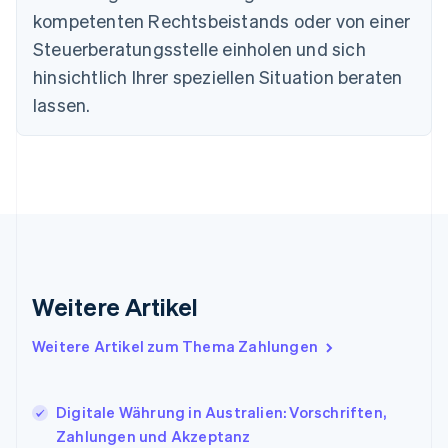
Deutschland
kompetenten Rechtsbeistands oder von einer
Deutsch
English
Estland
Steuerberatungsstelle einholen und sich
English
hinsichtlich Ihrer speziellen Situation beraten
Festlandchina
lassen.
简体中文
English
Finnland
English
Svenska
Frankreich
Français
English
Gibraltar
English
Griechenland
English
Indien
Weitere Artikel
English
Irland
Weitere Artikel zum Thema Zahlungen
English
Italien
Italiano
English
Japan
Digitale Währung in Australien: Vorschriften,
日本語
English
Zahlungen und Akzeptanz