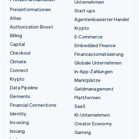
Unternehmen
Preisinformationen
Start-ups
Atlas
Agentenbasierter Handel
Authorization Boost
Krypto
Billing
E-Commerce
Capital
Embedded Finance
Checkout
Finanzautomatisierung
Climate
Globale Unternehmen
Connect
In-App-Zahlungen
Krypto
Marktplätze
Data Pipeline
Geldmanagement
Elements
Plattformen
Financial Connections
SaaS
Identity
KI-Unternehmen
Invoicing
Creator Economy
Issuing
Gaming