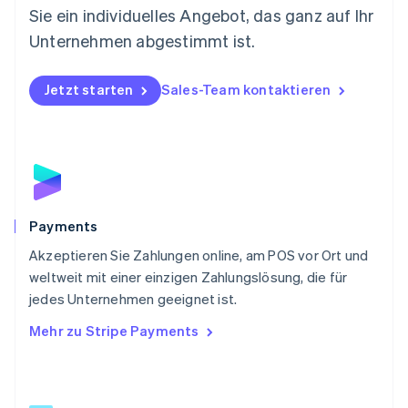
Norwegen
Sie ein individuelles Angebot, das ganz auf Ihr
English
Österreich
Unternehmen abgestimmt ist.
Deutsch
English
Polen
Jetzt starten
Sales-Team kontaktieren
English
Portugal
Português
English
Rumänien
English
Schweden
Svenska
English
Schweiz
Payments
Deutsch
Français
Italiano
English
Akzeptieren Sie Zahlungen online, am POS vor Ort und
Singapur
English
简体中文
weltweit mit einer einzigen Zahlungslösung, die für
Slowakei
jedes Unternehmen geeignet ist.
English
Mehr zu Stripe Payments
Slowenien
English
Italiano
Sonderverwaltungsregion Hongkong,
China