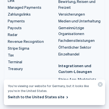
Link
Bewirtung, Reisen und
Managed Payments
Freizeit
Zahlungslinks
Versicherungen
Payments
Medien und Unterhaltung
Payouts
Gemeinnützige
Organisationen
Radar
Fachdienstleistungen
Revenue Recognition
Öffentlicher Sektor
Stripe Sigma
Einzelhandel
Tax
Terminal
Integrationen und
Treasury
Custom-Lösungen
Stripe App-Marktplatz
Stripe Partner
You’re viewing our website for Germany, but it looks like
you’re in the United States.
Ecosystem
Switch to the United States site
Fachdienstleistungen