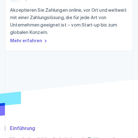
Betrugsprävention
Ecosystem
Akzeptieren Sie Zahlungen online, vor Ort und weltweit
Atlas
Start-up-Gründung
mit einer Zahlungslösung, die für jede Art von
Partner
Stripe App-Marktplatz
Unternehmen geeignet ist – vom Start-up bis zum
Climate
globalen Konzern.
CO₂-Entnahme
Mehr erfahren
Identity
Online-Identitätsprüfung
Stripe-Sessions 2026
Erfahren Sie, wie Stripe Lösungen für die W
Jetzt ansehen
Einführung