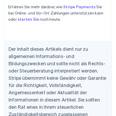
Erfahren Sie mehr darüber, wie
Stripe Payments
Sie
bei Online- und Vor-Ort-Zahlungen unterstützen kann
oder
starten Sie
noch heute.
Der Inhalt dieses Artikels dient nur zu
allgemeinen Informations- und
Bildungszwecken und sollte nicht als Rechts-
Australien
oder Steuerberatung interpretiert werden.
English
Belgien
Stripe übernimmt keine Gewähr oder Garantie
Nederlands
Français
Deutsch
English
für die Richtigkeit, Vollständigkeit,
Brasilien
Português
English
Angemessenheit oder Aktualität der
Bulgarien
Informationen in diesem Artikel. Sie sollten
English
Dänemark
den Rat eines in Ihrem steuerlichen
English
Zuständigkeitsbereich zugelassenen