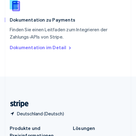
English
简体中文
Spanien
Español
English
Dokumentation zu Payments
Thailand
ไทย
English
Finden Sie einen Leitfaden zum Integrieren der
Tschechische Republik
Zahlungs-APIs von Stripe.
English
Ungarn
Dokumentation im Detail
English
Vereinigte Arabische Emirate
English
Vereinigte Staaten
English
Español
简体中文
Vereinigtes Königreich
English
Zypern
English
Deutschland (Deutsch)
Produkte und
Lösungen
Preisinformationen