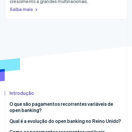
crescimento a grandes multinacionais.
Veja o que está chegando
Saiba mais
Radar
Ecossistema
Prevenção de fraudes
Parceiros
Atlas
Stripe App Marketplace
Incorporação de startups
Climate
Remoção de carbono
Identity
Verificação de identidade
Introdução
Stripe Sessions 2026
Veja como a Stripe está construindo a infraestrutura econ
O que são pagamentos recorrentes variáveis de
Assista agora
open banking?
Qual é a evolução do open banking no Reino Unido?
Como os pagamentos recorrentes variáveis