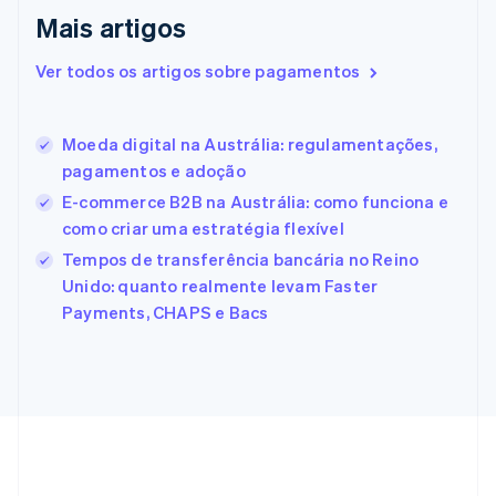
Eslováquia
Mais artigos
English
Eslovênia
Ver todos os artigos sobre pagamentos
English
Italiano
Espanha
Español
English
Moeda digital na Austrália: regulamentações,
Estados Unidos
pagamentos e adoção
English
Español
简体中文
Estônia
E-commerce B2B na Austrália: como funciona e
English
como criar uma estratégia flexível
Finlândia
Tempos de transferência bancária no Reino
English
Svenska
França
Unido: quanto realmente levam Faster
Français
English
Payments, CHAPS e Bacs
Gibraltar
English
Grécia
English
Hungria
English
Índia
English