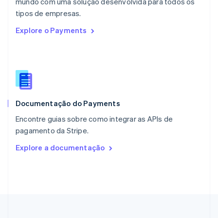
mundo com uma solução desenvolvida para todos os
Nova Zelândia
English
tipos de empresas.
Países Baixos
Explore o Payments
Nederlands
English
Polônia
English
Portugal
Português
English
RAE de Hong Kong, China
English
简体中文
Documentação do Payments
Reino Unido
English
Encontre guias sobre como integrar as APIs de
República Tcheca
pagamento da Stripe.
English
Romênia
Explore a documentação
English
Singapura
English
简体中文
Suécia
Svenska
English
Suíça
Deutsch
Français
Italiano
English