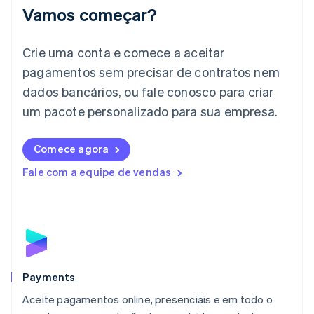
Irlanda
Vamos começar?
English
Itália
Crie uma conta e comece a aceitar
Italiano
English
Japão
pagamentos sem precisar de contratos nem
日本語
English
dados bancários, ou fale conosco para criar
Letônia
English
um pacote personalizado para sua empresa.
Liechtenstein
Deutsch
English
Comece agora
Lituânia
English
Fale com a equipe de vendas
Luxemburgo
Français
Deutsch
English
Malásia
English
简体中文
Malta
English
México
Español
English
Payments
Noruega
Aceite pagamentos online, presenciais e em todo o
English