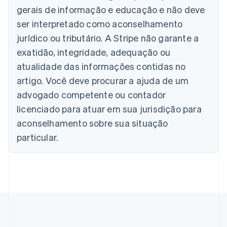
Austrália
gerais de informação e educação e não deve
English
ser interpretado como aconselhamento
Áustria
jurídico ou tributário. A Stripe não garante a
Deutsch
English
Bélgica
exatidão, integridade, adequação ou
Nederlands
Français
Deutsch
English
atualidade das informações contidas no
Brasil
Português
English
artigo. Você deve procurar a ajuda de um
Bulgária
advogado competente ou contador
English
Canadá
licenciado para atuar em sua jurisdição para
English
Français
aconselhamento sobre sua situação
China continental
particular.
简体中文
English
Chipre
English
Croácia
English
Italiano
Dinamarca
English
Emirados Árabes Unidos
English