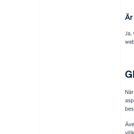
Är
Ja,
web
G
När
asp
bes
Äve
vil