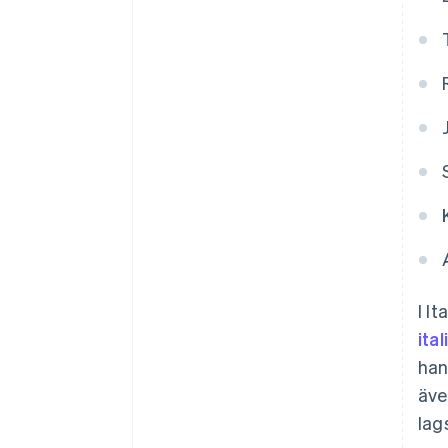
I I
ita
han
äve
lag