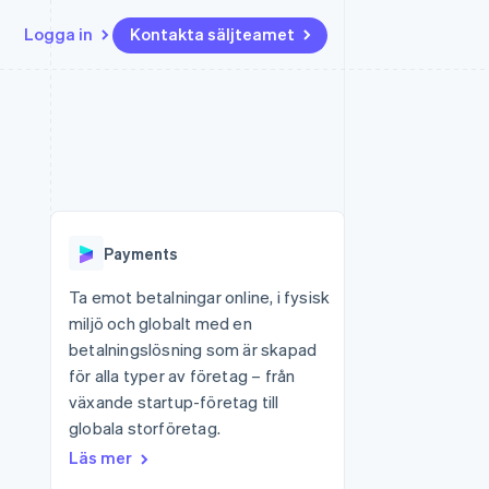
Logga in
Kontakta säljteamet
Resurser
Ecosystem
Kontakt
ch
Mer
er
Appintegrationer
Partner
Kontakta säljteamet
Product roadmap
Kodexempel
Stripe App Marketplace
Bli partner
Se vad som kommer härnäst
Utvecklarblogg
r plattformar
tid
API-status
Radar
Bedrägeribekämpning
Payments
Atlas
Bolagsbildning för startups
Ta emot betalningar online, i fysisk
miljö och globalt med en
Climate
Koldioxidinfångning
betalningslösning som är skapad
för alla typer av företag – från
Identity
Identitetsverifiering online
växande startup-företag till
globala storföretag.
Läs mer