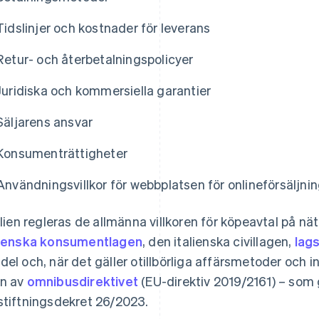
Tidslinjer och kostnader för leverans
Retur- och återbetalningspolicyer
Juridiska och kommersiella garantier
Säljarens ansvar
Konsumenträttigheter
Användningsvillkor för webbplatsen för onlineförsäljni
talien regleras de allmänna villkoren för köpeavtal på näte
lienska konsumentlagen
, den italienska civillagen,
lag
del och, när det gäller otillbörliga affärsmetoder och
n av
omnibusdirektivet
(EU-direktiv 2019/2161) – som
stiftningsdekret 26/2023.