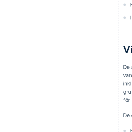
Vi
De 
var
ink
gru
för
De 