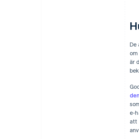
H
De 
om 
är 
bek
God
den
som
e-h
att
anv