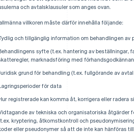
usulerna och avtalsklausuler som anges ovan.
allmänna villkoren måste därför innehålla följande:
Tydlig och tillgänglig information om behandlingen av 
Behandlingens syfte (t.ex. hantering av beställningar, f
skatteregler, marknadsföring med förhandsgodkännan
Juridisk grund för behandling (t.ex. fullgörande av avtal
Lagringsperioder för data
Hur registrerade kan komma åt, korrigera eller radera s
Vidtagande av tekniska och organisatoriska åtgärder fö
(t.ex. kryptering, åtkomstkontroll och pseudonymisering
koder eller pseudonymer så att de inte kan hänföras til