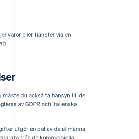
jer varor eller tjänster via en
tag.
lser
ng måste du också ta hänsyn till de
egleras av GDPR och italienska
ifter utgör en del av de allmänna
separata från de kommersiella