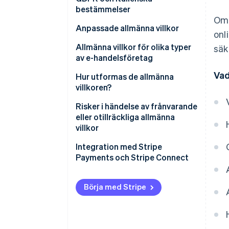
bestämmelser
Om 
Anpassade allmänna villkor
onl
Oskäliga villkor
Allmänna villkor för olika typer
säk
av e-handelsföretag
Vad
B2C e-handel
Hur utformas de allmänna
villkoren?
B2B e-handel
Risker i händelse av frånvarande
Marknadsplatser och
eller otillräckliga allmänna
plattformar
villkor
Integration med Stripe
Payments och Stripe Connect
Börja med Stripe