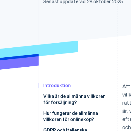
Senast uppdaterad 28 oktober 2025
Accelererad kassaprocess
Financial Connections
Länkade finanskontodata
Introduktion
Att
vil
Vilka är de allmänna villkoren
för försäljning?
rät
är,
Hur fungerar de allmänna
eft
villkoren för onlineköp?
och
Är villkoren obligatoriska?
GDPR och italienska