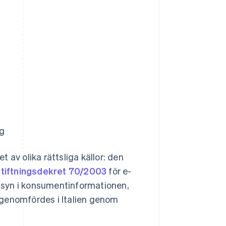
ng
t av olika rättsliga källor: den
stiftningsdekret 70/2003
för e-
 insyn i konsumentinformationen,
 genomfördes i Italien genom