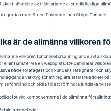
Risker i händelse av frånvarande eller otillräckliga allmä
Integration med Stripe Payments och Stripe Connect
lka är de allmänna villkoren fö
allmänna villkoren för onlineförsäljning är de avtalskla
or eller tjänster via en webbplats. De definierar villkoren
lusive både företagets och kundens rättigheter och skyl
ndläggande verktyg för att reglera affärsrelationer på 
 missförstånd och bidra till att förhindra juridiska tviste
obligatoriska komponenterna i de allmänna försäljningsv
Betalningsmetoder