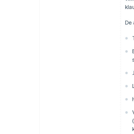
kla
De 