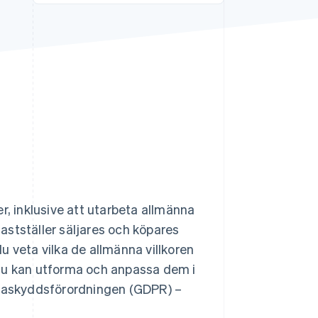
Stripe Sessions 2026
Se hur Stripe bygger den
ekonomiska
infrastrukturen för AI.
Titta nu
ter, inklusive att utarbeta allmänna
fastställer säljares och köpares
du veta vilka de allmänna villkoren
ur du kan utforma och anpassa dem i
dataskyddsförordningen (GDPR) –