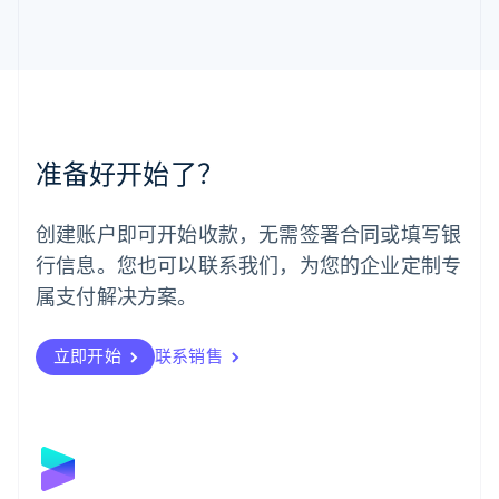
English
马来西亚
English
简体中文
美国
English
Español
简体中文
墨西哥
Español
English
准备好开始了？
挪威
English
葡萄牙
创建账户即可开始收款，无需签署合同或填写银
Português
English
行信息。您也可以联系我们，为您的企业定制专
日本
日本語
English
属支付解决方案。
瑞典
Svenska
English
瑞士
立即开始
联系销售
Deutsch
Français
Italiano
English
塞浦路斯
English
斯洛伐克
English
斯洛文尼亚