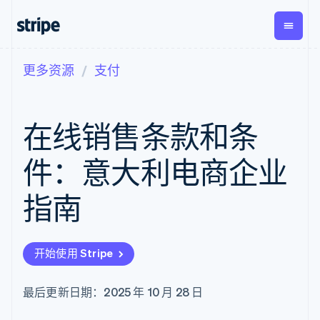
更多资源
支付
按企业阶段
文档
学习
支付
营收
资金管
平台
理
易市
大型企业
Stripe 文档
博客
Payments
Billing
初创企业
API 参考文档
客户案例
在线销售条款和条
在线支付
经常性收入
Global
Conn
库与 SDK
指南
Payment links
Metronome
Payouts
Stripe Apps
按用量计费
平台
件：意大利电商企业
无代码支付
Subscriptions
向第三
按应用场景
Checkout
方打款
支持
预构建支付界
订阅管理
指南
指南
智能体商务
面
Invoicing
加密货币
获取支持
一次性或定期
Elements
电子商务
接受线上付款
托管支持方案
灵活的 UI 组件
账单
嵌入式金融
实施预置结账流程
专业服务
支付方式
Tax
开始使用 Stripe
财务自动化
构建平台或交易市场
支持 125 种以
销售税和增值
全球化企业
管理订阅
上
税自动化
应用内支付
提供按用量计费
Authorization
Revenue
最后更新日期：2025 年 10 月 28 日
交易市场
发行稳定币支持的支付卡
Boost
Recognition
公司
资金管理
通过智能体配置和管理服
支付成功率优
会计自动化
平台
务