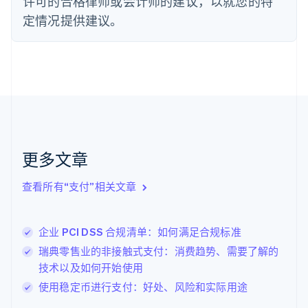
许可的合格律师或会计师的建议，以就您的特
Français
English
定情况提供建议。
芬兰
English
Svenska
荷兰
Nederlands
English
加拿大
English
Français
捷克
English
克罗地亚
English
Italiano
更多文章
拉脱维亚
English
查看所有“支付”相关文章
立陶宛
English
列支敦士登
企业 PCI DSS 合规清单：如何满足合规标准
Deutsch
English
卢森堡
瑞典零售业的非接触式支付：消费趋势、需要了解的
Français
Deutsch
English
技术以及如何开始使用
罗马尼亚
使用稳定币进行支付：好处、风险和实际用途
English
马尔他