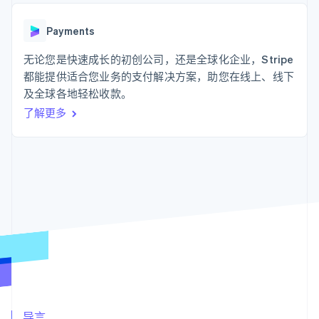
化
Stripe Sigma
产品路线图
SaaS
自定义报告
Link
Sessions 年度大会
加速结账
Data Pipeline
Payments
招聘
数据同步
资讯中心
资源
无论您是快速成长的初创公司，还是全球化企业，Stripe
Stripe Press
按行业
都能提供适合您业务的支付解决方案，助您在线上、线下
应用集成
及全球各地轻松收款。
AI 企业
代码示例
更多
创作者经济
开发者博客
联系
了解更多
Product roadmap
游戏
API 状态
了解未来规划
酒店、旅游与休闲
联系销售
保险
Radar
成为合作伙伴
媒体与娱乐
欺诈防范
非营利组织
Atlas
专业服务
初创企业注册
公共部门
零售
Climate
碳移除
生态系统
合作伙伴
Stripe App Marketplace
Stripe Sessions 2026
导言