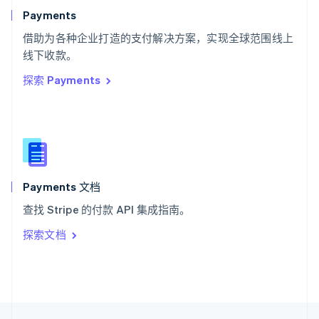
English
Italiano
Payments
泰国
ไทย
English
借助为各种企业打造的支付解决方案，实现全球范围线上
希腊
线下收款。
English
探索 Payments
西班牙
Español
English
新加坡
English
简体中文
新西兰
English
匈牙利
English
Payments 文档
意大利
查找 Stripe 的付款 API 集成指南。
Italiano
English
印度
探索文档
English
英国
English
直布罗陀
English
中国内地