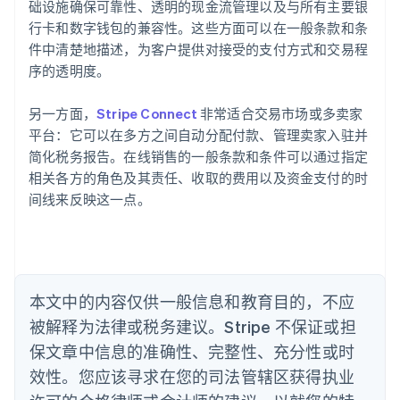
础设施确保可靠性、透明的现金流管理以及与所有主要银
English
行卡和数字钱包的兼容性。这些方面可以在一般条款和条
爱尔兰
件中清楚地描述，为客户提供对接受的支付方式和交易程
English
爱沙尼亚
序的透明度。
English
奥地利
另一方面，
Stripe Connect
非常适合交易市场或多卖家
Deutsch
English
平台：它可以在多方之间自动分配付款、管理卖家入驻并
澳大利亚
简化税务报告。在线销售的一般条款和条件可以通过指定
English
巴西
相关各方的角色及其责任、收取的费用以及资金支付的时
Português
English
间线来反映这一点。
保加利亚
English
比利时
Nederlands
Français
Deutsch
English
波兰
本文中的内容仅供一般信息和教育目的，不应
English
丹麦
被解释为法律或税务建议。Stripe 不保证或担
English
保文章中信息的准确性、完整性、充分性或时
德国
效性。您应该寻求在您的司法管辖区获得执业
Deutsch
English
法国