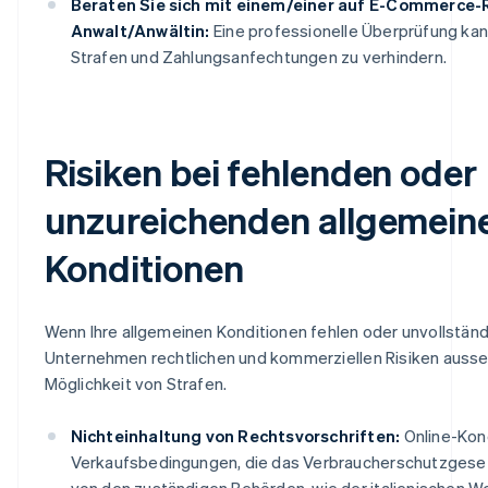
Beraten Sie sich mit einem/einer auf E-Commerce-R
Anwalt/Anwältin:
Eine professionelle Überprüfung kan
Strafen und Zahlungsanfechtungen zu verhindern.
Risiken bei fehlenden oder
unzureichenden allgemein
Konditionen
Wenn Ihre allgemeinen Konditionen fehlen oder unvollständig
Unternehmen rechtlichen und kommerziellen Risiken ausset
Möglichkeit von Strafen.
Nichteinhaltung von Rechtsvorschriften:
Online-Kond
Verkaufsbedingungen, die das Verbraucherschutzgesetz
von den zuständigen Behörden, wie der italienischen