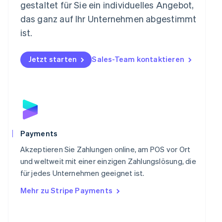
gestaltet für Sie ein individuelles Angebot,
Norwegen
das ganz auf Ihr Unternehmen abgestimmt
English
Österreich
ist.
Deutsch
English
Polen
Jetzt starten
Sales-Team kontaktieren
English
Portugal
Português
English
Rumänien
English
Schweden
Svenska
English
Schweiz
Payments
Deutsch
Français
Italiano
English
Singapur
Akzeptieren Sie Zahlungen online, am POS vor Ort
English
简体中文
und weltweit mit einer einzigen Zahlungslösung, die
Slowakei
für jedes Unternehmen geeignet ist.
English
Mehr zu Stripe Payments
Slowenien
English
Italiano
Sonderverwaltungsregion Hongkong,