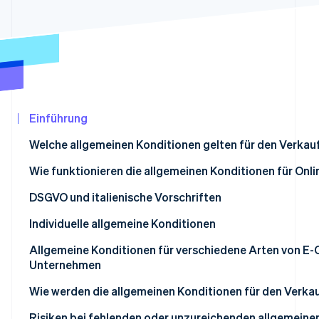
Betrugsprävention
Ecosystem
Atlas
Start-up-Gründung
Partner
Stripe App-Marktplatz
Climate
CO₂-Entnahme
Identity
Online-Identitätsprüfung
Einführung
Welche allgemeinen Konditionen gelten für den Verkau
Wie funktionieren die allgemeinen Konditionen für Onl
Stripe-Sessions 2026
Sind die Konditionen verpflichtend?
DSGVO und italienische Vorschriften
Erfahren Sie, wie Stripe Lösungen für die Wir
Jetzt ansehen
Individuelle allgemeine Konditionen
Unfaire Konditionen
Allgemeine Konditionen für verschiedene Arten von 
Unternehmen
B2C E-Commerce
Wie werden die allgemeinen Konditionen für den Verkau
B2B E-Commerce
Risiken bei fehlenden oder unzureichenden allgemeine