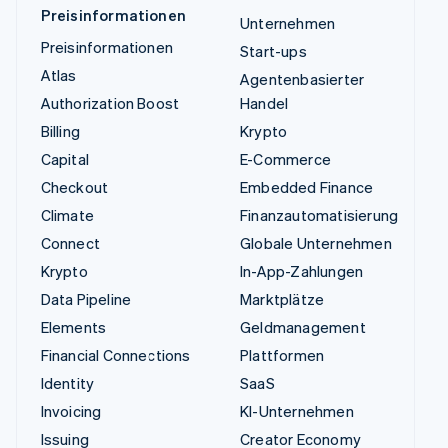
Preisinformationen
Unternehmen
Preisinformationen
Start-ups
Atlas
Agentenbasierter
Authorization Boost
Handel
Billing
Krypto
Capital
E-Commerce
Checkout
Embedded Finance
Climate
Finanzautomatisierung
Connect
Globale Unternehmen
Krypto
In-App-Zahlungen
Data Pipeline
Marktplätze
Elements
Geldmanagement
Financial Connections
Plattformen
Identity
SaaS
Invoicing
KI-Unternehmen
Issuing
Creator Economy