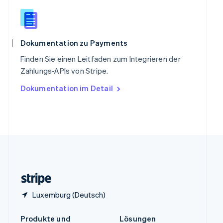
China
English
简体中文
Spanien
Español
English
Thailand
Dokumentation zu Payments
ไทย
English
Finden Sie einen Leitfaden zum Integrieren der
Tschechische Republik
Zahlungs-APIs von Stripe.
English
Ungarn
Dokumentation im Detail
English
Vereinigte Arabische Emirate
English
Vereinigte Staaten
English
Español
简体中文
Vereinigtes Königreich
English
Zypern
English
Luxemburg (Deutsch)
Produkte und
Lösungen