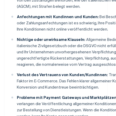
(AGCM), mit Strafen belegt werden.
Anfechtungen mit Kundinnen und Kunden:
Bei Besc
oder Zahlungsanfechtungen ist es schwierig, Ihre Posit
Ihre Konditionen nicht online veröffentlicht werden.
Nichtige oder unwirksame Klauseln:
Allgemeine Bedi
italienische Zivilgesetzbuch oder die DSGVO nicht erfül
und Ihr Unternehmen unvorhergesehenen Verpflichtunge
ungerechtfertigte Rückerstattungen, Verpflichtung, au
reagieren, die normalerweise vom Vertrag ausgeschloss
Verlust des Vertrauens von Kunden/Kundinnen:
Tran
Faktor im E-Commerce. Das Fehlen klarer allgemeiner K
Konversion und Kundentreue beeinträchtigen.
Probleme mit Payment Gateways und Marktplätzen
verlangen die Veröffentlichung allgemeiner Konditionen
zur Bestellung von Dienstleistungen. Wenn die Konditi
werden, kann Ihr Konto gesperrt werden.