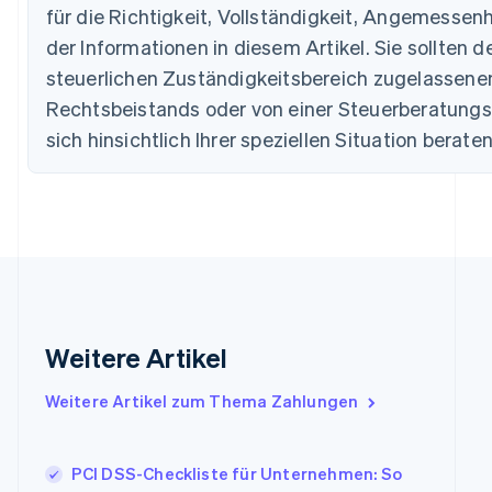
für die Richtigkeit, Vollständigkeit, Angemessenh
Deutschland
der Informationen in diesem Artikel. Sie sollten d
Deutsch
English
Estland
steuerlichen Zuständigkeitsbereich zugelassen
English
Rechtsbeistands oder von einer Steuerberatungss
Festlandchina
简体中文
English
sich hinsichtlich Ihrer speziellen Situation beraten
Finnland
English
Svenska
Frankreich
Français
English
Gibraltar
English
Griechenland
English
Indien
Weitere Artikel
English
Irland
Weitere Artikel zum Thema Zahlungen
English
Italien
Italiano
English
Japan
PCI DSS-Checkliste für Unternehmen: So
日本語
English