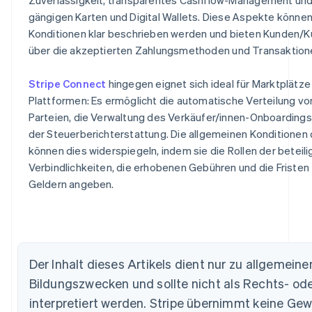
gängigen Karten und Digital Wallets. Diese Aspekte können
Konditionen klar beschrieben werden und bieten Kunden/
über die akzeptierten Zahlungsmethoden und Transaktion
Stripe Connect
hingegen eignet sich ideal für Marktplätze 
Plattformen: Es ermöglicht die automatische Verteilung v
Parteien, die Verwaltung des Verkäufer/innen-Onboardings
der Steuerberichterstattung. Die allgemeinen Konditionen
können dies widerspiegeln, indem sie die Rollen der beteilig
Verbindlichkeiten, die erhobenen Gebühren und die Fristen
Geldern angeben.
Australien
English
Belgien
Nederlands
Français
Deutsch
English
Brasilien
Português
English
Der Inhalt dieses Artikels dient nur zu allgemein
Bulgarien
Bildungszwecken und sollte nicht als Rechts- od
English
Dänemark
interpretiert werden. Stripe übernimmt keine Ge
English