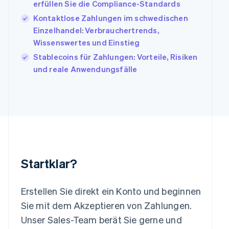
erfüllen Sie die Compliance-Standards
Kanada
Kontaktlose Zahlungen im schwedischen
English
Français
Einzelhandel: Verbrauchertrends,
Kroatien
English
Italiano
Wissenswertes und Einstieg
Lettland
Stablecoins für Zahlungen: Vorteile, Risiken
English
und reale Anwendungsfälle
Liechtenstein
Deutsch
English
Litauen
English
Luxemburg
Français
Deutsch
English
Malaysia
English
简体中文
Malta
Startklar?
English
Mexiko
Español
English
Erstellen Sie direkt ein Konto und beginnen
Neuseeland
Sie mit dem Akzeptieren von Zahlungen.
English
Niederlande
Unser Sales-Team berät Sie gerne und
Nederlands
English