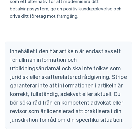
som ett alternativ för att modernisera ditt
Australien
betalningssystem, ge en positiv kundupplevelse och
English
Belgien
driva ditt företag mot framgång.
Nederlands
Français
Deutsch
English
Brasilien
Português
English
Bulgarien
English
Innehållet i den här artikeln är endast avsett
Cypern
för allmän information och
English
Danmark
utbildningsändamål och ska inte tolkas som
English
juridisk eller skatterelaterad rådgivning. Stripe
Estland
English
garanterar inte att informationen i artikeln är
Fastlandskina
korrekt, fullständig, adekvat eller aktuell. Du
简体中文
English
Finland
bör söka råd från en kompetent advokat eller
English
Svenska
revisor som är licensierad att praktisera i din
Frankrike
jurisdiktion för råd om din specifika situation.
Français
English
Förenade Arabemiraten
English