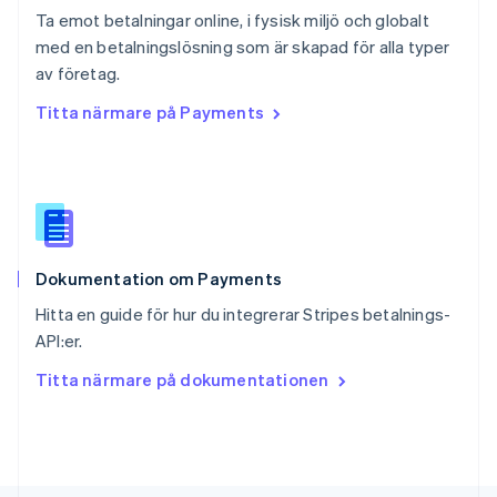
Schweiz
Ta emot betalningar online, i fysisk miljö och globalt
Deutsch
Français
Italiano
English
med en betalningslösning som är skapad för alla typer
Singapore
English
简体中文
av företag.
Slovakien
Titta närmare på Payments
English
Slovenien
English
Italiano
Spanien
Español
English
Storbritannien
English
Dokumentation om Payments
Sverige
Svenska
English
Hitta en guide för hur du integrerar Stripes betalnings-
Thailand
API:er.
ไทย
English
Tjeckien
Titta närmare på dokumentationen
English
Tyskland
Deutsch
English
Ungern
English