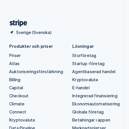
USA
English
Español
简体中文
Österrike
Deutsch
English
Sverige (Svenska)
Produkter och priser
Lösningar
Priser
Storföretag
Atlas
Startup-företag
Auktoriseringsförstärkning
Agentbaserad handel
Billing
Kryptovaluta
Capital
E-handel
Checkout
Integrerad finansiering
Climate
Ekonomiautomatisering
Connect
Globala företag
Kryptovaluta
Betalningar i appen
Data Pipeline
Marknadsplatser