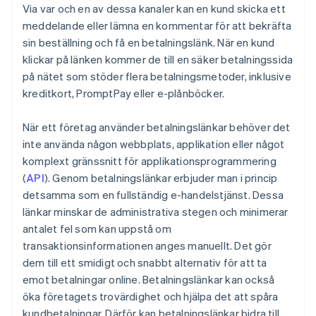
Via var och en av dessa kanaler kan en kund skicka ett
meddelande eller lämna en kommentar för att bekräfta
sin beställning och få en betalningslänk. När en kund
klickar på länken kommer de till en säker betalningssida
på nätet som stöder flera betalningsmetoder, inklusive
kreditkort, PromptPay eller e-plånböcker.
När ett företag använder betalningslänkar behöver det
inte använda någon webbplats, applikation eller något
komplext gränssnitt för applikationsprogrammering
(
API
). Genom betalningslänkar erbjuder man i princip
detsamma som en fullständig e-handelstjänst. Dessa
länkar minskar de administrativa stegen och minimerar
antalet fel som kan uppstå om
transaktionsinformationen anges manuellt. Det gör
dem till ett smidigt och snabbt alternativ för att ta
emot betalningar online. Betalningslänkar kan också
öka företagets trovärdighet och hjälpa det att spåra
kundbetalningar. Därför kan betalningslänkar bidra till