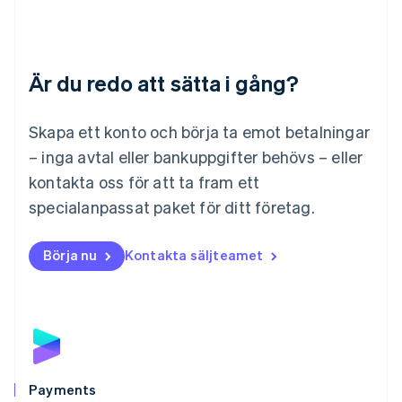
Litauen
English
Luxemburg
Français
Deutsch
English
Är du redo att sätta i gång?
Malaysia
English
简体中文
Malta
Skapa ett konto och börja ta emot betalningar
English
Mexiko
– inga avtal eller bankuppgifter behövs – eller
Español
English
kontakta oss för att ta fram ett
Nederländerna
specialanpassat paket för ditt företag.
Nederlands
English
Norge
English
Börja nu
Kontakta säljteamet
Nya Zeeland
English
Polen
English
Portugal
Português
English
Rumänien
English
Payments