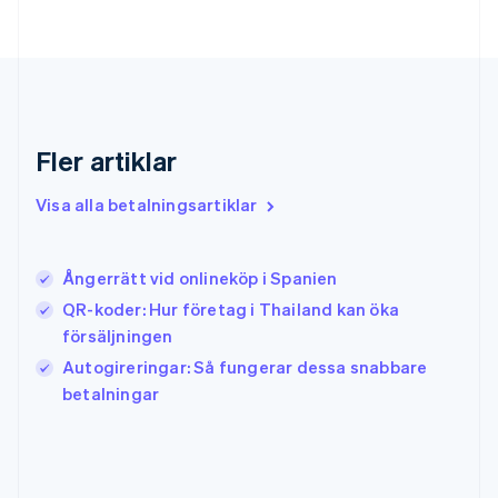
Gibraltar
English
Grekland
English
Hongkong SAR, Kina
English
简体中文
Indien
Fler artiklar
English
Irland
Visa alla betalningsartiklar
English
Italien
Italiano
English
Ångerrätt vid onlineköp i Spanien
Japan
日本語
English
QR-koder: Hur företag i Thailand kan öka
Kanada
försäljningen
English
Français
Autogireringar: Så fungerar dessa snabbare
Kroatien
English
Italiano
betalningar
Lettland
English
Liechtenstein
Deutsch
English