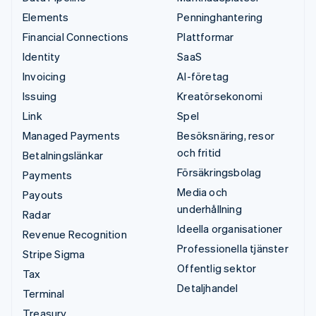
Elements
Penninghantering
Financial Connections
Plattformar
Identity
SaaS
Invoicing
AI-företag
Issuing
Kreatörsekonomi
Link
Spel
Managed Payments
Besöksnäring, resor
och fritid
Betalningslänkar
Försäkringsbolag
Payments
Media och
Payouts
underhållning
Radar
Ideella organisationer
Revenue Recognition
Professionella tjänster
Stripe Sigma
Offentlig sektor
Tax
Detaljhandel
Terminal
Treasury