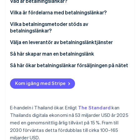
Vad är betalningslänkar?
Identitetsverifiering online
Partner
Stripe App Marketplace
Vilka är fördelarna med betalningslänkar?
Vilka betalningsmetoder stöds av
betalningslänkar?
Stripe Sessions 2026
Välja en leverantör av betalningslänktjänster
Se hur Stripe bygger den ekonomiska inf
Titta nu
Så här skapar man en betalningslänk
Så här ökar betalningslänkar försäljningen på nätet
Kom igång med Stripe
E-handeln i Thailand ökar. Enligt
The Standard
kan
Thailands digitala ekonomi nå 53 miljarder USD år 2025
med en genomsnittlig årlig tillväxt på 15 %. Fram till
2030 förväntas detta fördubblas till cirka 100–165
miljarder USD.